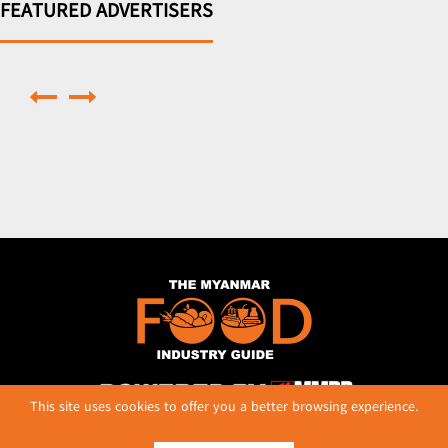
FEATURED ADVERTISERS
This site uses cookies to offer you a better browsing experience.
No. 614, First Floor ( Left )
MaharBandoola Road,