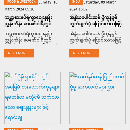
FOOD & LIVESTOCK
INDIA
Sunday, 10
Saturday, 09 March
March 2024 09:36
2024 16:02
ကမ္ဘာ့စားနပ်ရိက္ခာစျေးနှုန်း
အိန္ဒိယပေါင်းဆန် ပို့ကုန်ခွန်
ညွှန်းကိန်း ဖေဖော်ဝါရီတွင်
တွက်ချက်ပုံ ပြောင်းလဲသဖြင့်
ပြောင်းဆံ ဈေးကျသဖြင့် ခုနစ်
ပြည်ပမှ အဝယ်လျော့ကျ
ကမ္ဘာ့စားနပ်ရိက္ခာစျေးနှုန်း
အိန္ဒိယပေါင်းဆန် ပို့ကုန်ခွန်
လဆက်တိုက် ကျဆင်းခဲ့
ညွှန်းကိန်း ဖေဖော်ဝါရီတွင်
တွက်ချက်ပုံ ပြောင်းလဲသဖြင့်
ပြောင်းဆံ ဈေးကျသဖြင့် ခုနစ်
ပြည်ပမှ အဝယ်လျော့ကျ
လဆက်တိုက် ကျဆင်းခဲ့
READ MORE...
READ MORE...