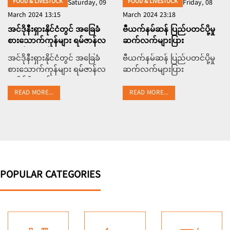
FOOD & LIVESTOCK
FOOD & LIVESTOCK
Saturday, 09
Friday, 08
March 2024 13:15
March 2024 23:18
အင်ဒိုနီးရှားနိုင်ငံတွင် အခြေခံ
ဗီယက်နမ်ဆန် ပြည်ပတင်ပို့မှု
စားသောက်ကုန်များ ရမ်ဇာန်လ
ဆက်လက်များပြား
မတိုင်မီ သက်သာသော
အင်ဒိုနီးရှားနိုင်ငံတွင် အခြေခံ
ဗီယက်နမ်ဆန် ပြည်ပတင်ပို့မှု
ဈေးနှုန်းများဖြင့် ရောင်းချ
စားသောက်ကုန်များ ရမ်ဇာန်လ
ဆက်လက်များပြား
မတိုင်မီ သက်သာသော
ဈေးနှုန်းများဖြင့် ရောင်းချ
READ MORE...
READ MORE...
POPULAR CATEGORIES