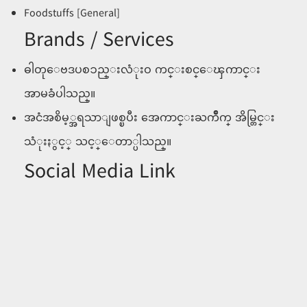
Foodstuffs [General]
Brands / Services
ဓါတုေဗဒပစၥည္းလံုးဝ ကင္းစင္ေၾကာင္း
အာမခံပါသည္။
အငံအစိမ့္အရသာျဖစ္ၿပီး အေကာင္းႀကိဳက္ အိမ္တြင္း
သံုးႏွင့္ သင့္ေတာ္ပါသည္။
Social Media Link