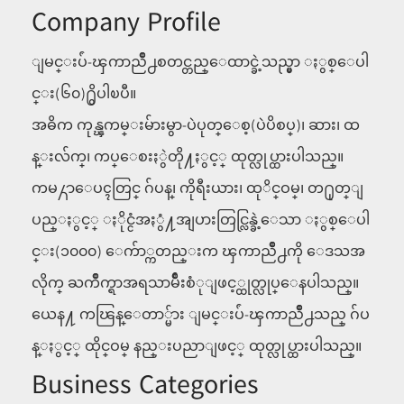
Company Profile
ျမင္းပ်ံ-ၾကာညိဳ႕စတင္တည္ေထာင္ခဲ့သည္မွာ ႏွစ္ေပါ
င္း(၆၀)႐ွိပါၿပီ။
အဓိက ကုန္ၾကမ္းမ်ားမွာ-ပဲပုတ္ေစ့(ပဲပိစပ္)၊ ဆား၊ ထ
န္းလ်က္၊ ကပ္ေစးႏွဲတို႔ႏွင့္ ထုတ္လုပ္ထားပါသည္။
ကမ႓ာေပၚတြင္ ဂ်ပန္၊ ကိုရီးယား၊ ထုိင္ဝမ္၊ တ႐ုတ္ျ
ပည္ႏွင့္ ႏိုင္ငံအႏွံ႔အျပားတြင္လြန္ခဲ့ေသာ ႏွစ္ေပါ
င္း(၁၀၀၀) ေက်ာ္ကတည္းက ၾကာညိဳ႕ကို ေဒသအ
လိုက္ ႀကိဳက္ရာအရသာမ်ိဳးစံုျဖင့္ထုတ္လုပ္ေနပါသည္။
ယေန႔ ကၽြန္ေတာ္မ်ား ျမင္းပ်ံ-ၾကာညိဳ႕သည္ ဂ်ပ
န္ႏွင့္ ထိုင္ဝမ္ နည္းပညာျဖင့္ ထုတ္လုပ္ထားပါသည္။
Business Categories