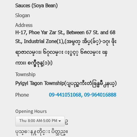
Sauces (Soya Bean)
Slogan
Address
H-17, Phoe Yar Zar St., Between 67 St. and 68
St., Industrial Zone(1),(အမွတ္ အိပ္(ခ်္)-၁၇၊ ဖိုး
ရာဇာလမ္း၊ ၆၇လမ္း ႏွင့္ ၆၈လမ္း ၾ
ကား၊ စက္မွဳဇုန္(၁)၊)
Township
Pyigyi Tagon Township(ျပည္ႀကီးတံခြန္ၿမိဳ႕နယ္)
Phone
09-441051068,
09-964016888
Opening Hours
ဥ
Thu 8:00 AM-5:00 PM
ပုသ္ေန႔တိုင္း ပိတ္သည္။