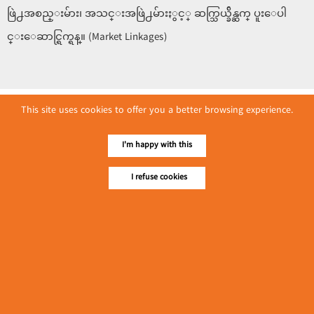
ဖြဲ႕အစည္းမ်ား၊ အသင္းအဖြဲ႕မ်ားႏွင့္ ဆက္သြယ္ခ်ိန္ဆက္ ပူးေပါ
င္းေဆာင္ရြက္ရန္။ (Market Linkages)
This site uses cookies to offer you a better browsing experience.
I'm happy with this
I refuse cookies
No. 614, First Floor ( Left )
MaharBandoola Road,
Latha Township, Yangon, Myanmar.
Tel :: 09 448001662
E-mail ::
ydg.adv@mmrdpub.com