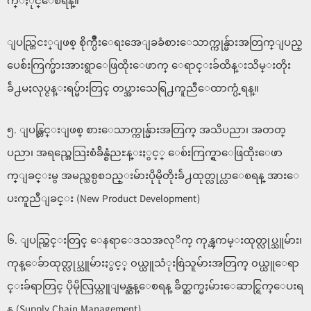
က္ႏိုင္ေစရန္။
ျပည္တြငး္ျဖစ္ စိုက္ပ်ိဳးေရးအေျခခံစားေသာက္ကုန္မ်ားအတြက္ျပည္
ပေစ်းကြက္မ်ားအားရွာေဖြထိုးေဖာက္ ေရာင္းခ်ထိန္းသိမ္းတိုး
ခ်ဲ႕မႈလုပ္ငန္းရပ္မ်ားတြင္ တပ္အားသေရြ႕ကူညီေထာက္ပံ့ရန္။
၅. ျပန္တြင္းျဖစ္ စားေသာက္ကုန္မ်ားအတြက္ အသိပညာ၊ အတတ္
ပညာ၊ အရည္အေသြးစံခ်ိန္စံညႊန္းႏွင့္ ေစ်းကြက္ရွာေဖြထိုးေဖာ
က္ျခင္းမွ အမည္သစ္ပစၥည္းမ်ားပိုမိုတိုးခ်ဲ႕ထုတ္လုပ္လာေစရန္ အားေ
ပးကူညီျခင္း (New Product Development)
၆. ျပည္တြင္းတြင္ ေနရာေဒသအလုိက္ ကုန္ၾကမ္းထုတ္လုပ္သူမ်ား၊
ကုန္ေခ်ာထုတ္လုပ္သူမ်ားႏွင့္ ၀ယ္ယူသံုးစြဲသူမ်ားအတြက္ ၀ယ္ယူေရာ
င္းခ်ရာတြင္ ပိုမိုလြယ္ကူျမန္ဆန္ေစရန္ ခ်ိတ္ဆက္မႈမ်ားေဆာင္ရြက္ေပးရ
န္ (Supply Chain Management)