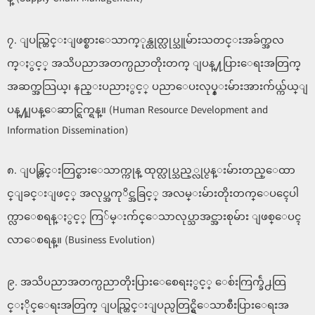
၇. ျပည္တြင္းျဖစ္စားေသာက္ုန္ထုတ္လုပ္သူမ်ားသတင္းအခ်က္အလ
က္ႏွင့္ အသိပညာအတက္ပညာတိုးတက္ ျပန္႔ပြားေရးအတြက္
အဆက္အသြယ္၊ နည္းပညာႏွင့္ ပညာေပးလုပ္န္းမ်ားအားက်ယ္က်ယ္ျ
ပန္႔ျပန္ေဆာင္ရြက္ရန္။ (Human Resource Development and
Information Dissemination)
၈. ျပန္တြင္းတြင္စားေသာက္ကုန္ ထုတ္လုပ္သည့္လုပ္ငန္းမ်ားတည္ေထာ
င္ျခင္းျဖင့္ အလုပ္အကုိင္အခြင့္ အလမ္းမ်ားတိုးတက္ေပၚေပါ
က္လာေစရန္ႏွင့္ ကြ်မ္းက်င္ေသာလုပ္သာအင္အားစုမ်ား ျဖစ္ေပၚ
လာေစရန္။ (Business Evolution)
၉. အသိပညာအတက္ပညာတိုးပြားေစေရးႏွင့္ ေစ်းကြက္ခ်ဲ႕ထြ
င္ႏိုင္ေရးအတြက္ ျပည္တြင္းျပည္ပတြင္ရွိေသာစီးပြားေရးအ