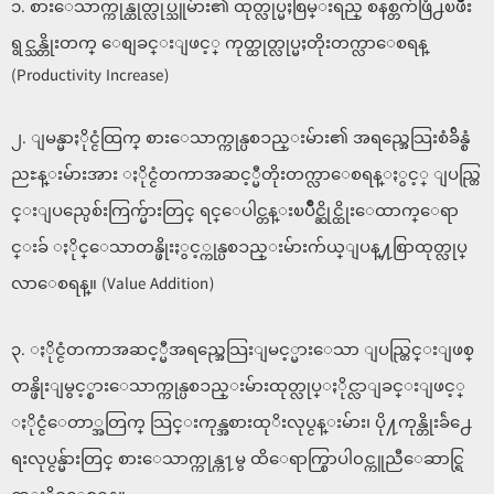
၁. စားေသာက္ကုန္ထုတ္လုပ္သူမ်ား၏ ထုတ္လုပ္မႈစြမ္းရည္ စနစ္တက်ဖြံ႕ၿဖိဳး
ရွင္သန္တိုးတက္ ေစျခင္းျဖင့္ ကုတ္ထုတ္လုပ္မႈတိုးတက္လာေစရန္
(Productivity Increase)
၂. ျမန္မာႏိုင္ငံထြက္ စားေသာက္ကုန္ပစၥည္းမ်ား၏ အရည္အေသြးစံခ်ိန္စံ
ညႊန္းမ်ားအား ႏိုင္ငံတကာအဆင့္မီတိုးတက္လာေစရန္ႏွင့္ ျပည္တြ
င္းျပည္ပေစ်းကြက္မ်ားတြင္ ရင္ေပါင္တန္းၿပိဳင္ဆိုင္ထိုးေထာက္ေရာ
င္းခ် ႏိုင္ေသာတန္ဖိုးႏွင့္ကုန္ပစၥည္းမ်ားက်ယ္ျပန္႔စြာထုတ္လုပ္
လာေစရန္။ (Value Addition)
၃. ႏိုင္ငံတကာအဆင့္မီအရည္အေသြးျမင့္မားေသာ ျပည္တြင္းျဖစ္
တန္ဖိုးျမွင့္စားေသာက္ကုန္ပစၥည္းမ်ားထုတ္လုပ္ႏိုင္လာျခင္းျဖင့္
ႏိုင္ငံေတာ္အတြက္ သြင္းကုန္အစားထုိးလုပ္ငန္းမ်ား၊ ပို႔ကုန္တိုးခ်ဲ႕ေ
ရးလုပ္ငန္မ်ားတြင္ စားေသာက္ကုန္က႑မွ ထိေရာက္စြာပါ၀င္ကူညီေဆာင္ရြ