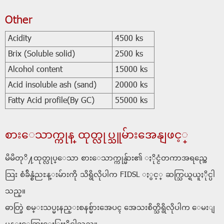
Other
Acidity
4500 ks
Brix (Soluble solid)
2500 ks
Alcohol content
15000 ks
Acid insoluble ash (sand)
20000 ks
Fatty Acid profile(By GC)
55000 ks
စားေသာက္ကုန္ ထုတ္လုပ္သူမ်ားအေနျဖင့္
မိမိတုိ႔ထုတ္လုပ္ေသာ စားေသာက္ကုန္မ်ား၏ ႏိုင္ငံတကာအရည္အေ
သြး စံခ်ိန္စံညႊန္းမ်ားကို သိရွိလိုပါက FIDSL ႏွင့္ ဆက္သြယ္ရယူႏိုင္ပါ
သည္။
ဓာတ္ခြဲ စမ္းသပ္မႈနည္းစနစ္မ်ားအေပၚ အေသးစိတ္သိရွိလိုပါက ေမးျ