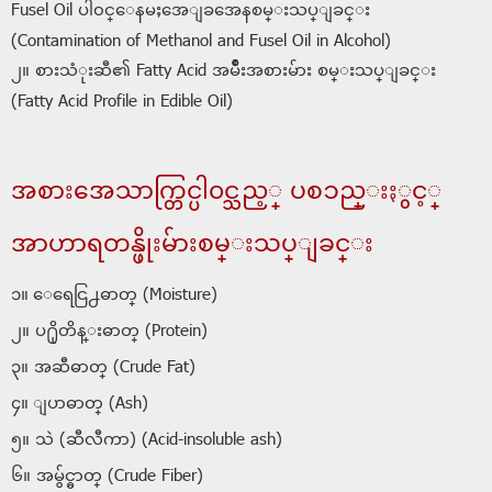
Fusel Oil ပါ၀င္ေနမႈအေျခအေနစမ္းသပ္ျခင္း
(Contamination of Methanol and Fusel Oil in Alcohol)
၂။ စားသံုးဆီ၏ Fatty Acid အမ်ဳိးအစားမ်ား စမ္းသပ္ျခင္း
(Fatty Acid Profile in Edible Oil)
အစားအေသာက္တြင္ပါ၀င္သည့္ ပစၥည္းႏွင့္
အာဟာရတန္ဖိုးမ်ားစမ္းသပ္ျခင္း
၁။ ေရေငြ႕ဓာတ္ (Moisture)
၂။ ပ႐ိုတိန္းဓာတ္ (Protein)
၃။ အဆီဓာတ္ (Crude Fat)
၄။ ျပာဓာတ္ (Ash)
၅။ သဲ (ဆီလီကာ) (Acid-insoluble ash)
၆။ အမွ်င္ဓာတ္ (Crude Fiber)