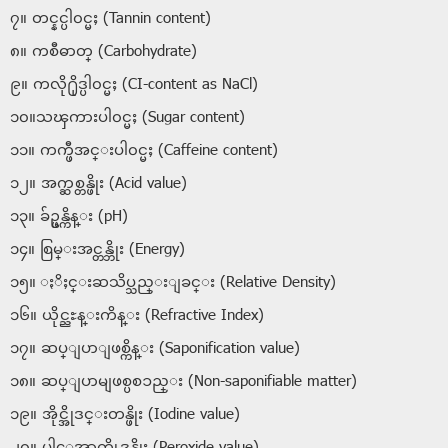
၇။ တင္နင္ပါ၀င္မႈ (Tannin content)
၈။ ကစီဓာတ္ (Carbohydrate)
၉။ ကလို႐ိုဒ္ပါ၀င္မႈ (CI-content as NaCl)
၁၀။သၾကားပါ၀င္မႈ (Sugar content)
၁၁။ ကက္ဖီအင္းပါ၀င္မႈ (Caffeine content)
၁၂။ အက္ဆစ္တန္ဖိုး (Acid value)
၁၃။ ခ်ဥ္ဖန္ကိန္း (pH)
၁၄။ စြမ္းအင္တန္ဘိုး (Energy)
၁၅။ ႏိႈင္းဆသိပ္သည္းျခင္း (Relative Density)
၁၆။ ယိုင္ညႊန္းကိန္း (Refractive Index)
၁၇။ ဆပ္ျပာျဖစ္ကိန္း (Saponification value)
၁၈။ ဆပ္ျပာမျဖစ္ပစၥည္း (Non-saponifiable matter)
၁၉။ အိုင္အိုဒင္းတန္ဖိုး (Iodine value)