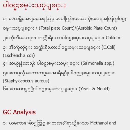
ပါ၀င္မႈစမ္းသပ္ျခင္း
၁။ ေလရွိအေျခအေနတြင္ ေပါက္ပြားေသာ ပိုးအေရအတြက္ပါ၀င္မႈ
စမ္းသပ္ျခင္း \ (Total plate Count)/(Aerobic Plate Count)
၂။ ကိုလီေဖာင္း ဘက္တီးရီးယားပါ၀င္မႈစမ္းသပ္ျခင္း Coliform
၃။ အီးကိုလိုင္း ဘက္တီးရီးယားပါ၀င္မႈစမ္းသပ္ျခင္း (E.Coli)
(Escherichia coli)
၄။ ဆယ္မိုနဲလားပိုး ပါ၀င္မႈစမ္းသပ္ျခင္း (Salmonella spp.)
၅။ စတပ္ဖလို ေကာကပ္စ္ေအာရီရပ္ပိုးပါ၀င္္မႈစမ္းသပ္ျခင္း
(Staphylococcus aureus)
၆။ တေဆးႏွင့္မိႈပါ၀င္မႈစမ္းသပ္ျခင္း (Yeast & Mould)
GC Analysis
၁။ ယမကာေဖ်ာ္ရည္တြင္ ေဘးအႏၱရာယ္ရွိေသာ Methanol and