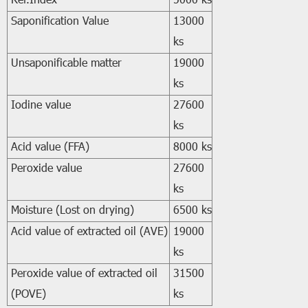
Ref.Index
5000 ks
Saponification Value
13000
ks
Unsaponificable matter
19000
ks
Iodine value
27600
ks
Acid value (FFA)
8000 ks
Peroxide value
27600
ks
Moisture (Lost on drying)
6500 ks
Acid value of extracted oil (AVE)
19000
ks
Peroxide value of extracted oil
31500
(POVE)
ks