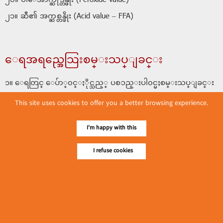
၂၀။ ပါေအာက္ဆိုဒ္တန္ဖိုး (Peroxide value)
၂၁။ ဆီ၏ အက္ဆစ္တန္ဖိုး (Acid value – FFA)
ေရအရည္အေသြးစမ္းသပ္ျခင္း
၁။ ေရတြင္ ေပ်ာ္၀င္ႏိုင္သည့္ ပစၥည္းပါ၀င္မႈစမ္းသပ္ျခင္း
(Dissolved Solid)
This site uses cookies to offer you a better browsing experience.
၂။ ေရတြင္ ေနာက္က်ိ ပစၥည္းပါ၀င္မႈစမ္းသပ္ျခင္း (Total
Suspended Solid)
I'm happy with this
၃။ ေရေစးမႈ စမ္းသပ္ျခင္း (Total Hardness)/(Calcium
I refuse cookies
Hardness)/(Magnesium Hardness)
၄။ ခ်ဥ္ဖန္ကိန္းစမ္းသပ္ျခင္း (pH)
၅။ လွ်ပ္စစ္စီး၀င္မႈ (Conductivity)
29, 7th Flr., UMFCCI Bldg., Min Ye Kyaw Swar St., Lanmadaw