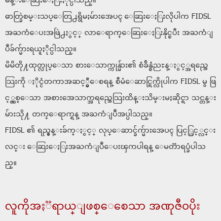
မန္းေဆြးေႏြးႏိုင္ပါသည္။
ဓာတ္ခြဲစမ္းသပ္ေတြ႕ရွိမႈမ်ားအေပၚ ေဆြးေႏြးလိုပါက FIDSL
အႀကံေပးအဖြဲ႕ႏွင့္ လာေရာက္ေဆြးေႏြးနိုင္ၿပီး အႀကံျ
ပဳခ်က္မ်ားရယူႏိုင္ပါသည္။
မိမိတို႔ထုတ္လုပ္ေသာ စားေသာက္ကုန္မ်ား၏ စံခ်ိန္စံညႊန္ႏွင့္အရည္အေ
သြးကို ႏိုင္ငံတကာအဆင့္မွီေစရန္ စီမံေဆာင္ရြက္လိုပါက FIDSL မွ ဖြ
င့္လွစ္ေသာ အစားအေသာက္အရည္အေသြးထိန္းသိမ္းမႈဆိုင္ရာ သင္တန္း
မ်ားသို႔ တက္ေရာက္ရန္ အႀကံျပဳအပ္ပါသည္။
FIDSL ၏ ရည္မွန္းခ်က္ႏွင့္ လုပ္ေဆာင္ခ်က္မ်ားအေပၚ ပြင့္ပြင့္လင္း
လင္း ေဆြးေႏြးအႀကံျပဳေပးၾကပါရန္ ေမတၱာရပ္ခံပါသ
ည္။
လူကိုအႏၱရာယ္ျဖစ္ေစေသာ အဏုဇီ၀ပိုး