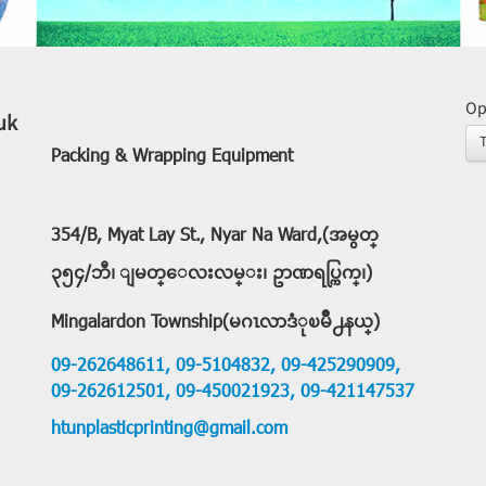
Op
uk
Packing & Wrapping Equipment
354/B, Myat Lay St., Nyar Na Ward,(အမွတ္
၃၅၄/ဘီ၊ ျမတ္ေလးလမ္း၊ ဥာဏရပ္ကြက္၊)
Mingalardon Township(မဂၤလာဒံုၿမိဳ႕နယ္)
09-262648611,
09-5104832,
09-425290909,
09-262612501,
09-450021923,
09-421147537
htunplasticprinting@gmail.com