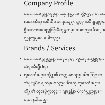
Company Profile
စားေသာက္ကုန္ လုပ္ငန္းသုံး နစ္လႊာကပ္အိတ္နင့္ ေလေဖ
လႊာအိတ္ အမ်ိဳးမ်ိဳး၊ ေရသန႔္ႏွင့္ အခ်ိဳရည္လုပ္ငန
ရွိေသာအရည္အေသြးမီကုန္ၾကမ္းပစၥည္းမ်ားျဖင့္ထုတ္
င့္ထုတ္လုပ္ေပးပါသည္။
Brands / Services
စားေသာက္ကုန္လုပ္ငန္းသံုးႏွင့္ လူသံုးကုန္လုပ္ငန္း
သံုးအိတ္မ်ိဳးစံု။
လူႀကီးမင္းတို႔၏ ထုတ္ကုန္ပစၥည္းမ်ားတြင္ အ
သံုးျပဳရန္ထုတ္ပိုးပစၥည္းမ်ားကို လူႀကီးမင္း
တို႔၏ လိုအပ္ခ်က္အတိုင္း ျမန္ဆန္စြာ ပံုႏွိပ္ထုတ္လုပ္ေ
ပးေနပါသည္။