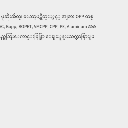
ိဳး ပုဆိုးအိတ္၊ ေဘာ့ပင္အိတ္ႏွင့္ အျခား OPP တစ္
 PVC, Bopp, BOPET, VMCPP, CPP, PE, Aluminum အစ
့္ အရည္အေသြးေကာင္းမြန္စြာ ေဈးႏူန္းသက္သာစြာျဖ