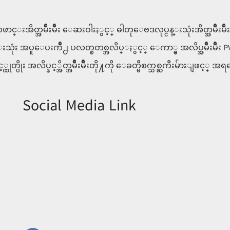
ာင္းအိတ္အမ်ိဳးမ်ိဳး ေဆးဝါးႏွင့္ ဓါတုေဗဒလုပ္ငန္းသုံးအိတ္အမ်ိဳးမ်
္းသုံး အပူေပးက်ဳံ႕ ပလတ္စတစ္အလိပ္ႏွင့္ ေကာ္ပ္ အလိပ္အမ်ိဳးမ်ိဳး
ပိုး အလိပ္နင့္အိတ္အမ်ိဳးမ်ိဳးတို႔ကို ေခတ္မီစက္သစ္ႀကီးမ်ားျဖင
Social Media Link