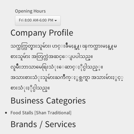
Opening Hours
Fri 8:00 AM-6:00 PM
Company Profile
သက္သက္လြတ္စားသူမ်ား၊ ဟင္းခ်ိဳမႈန္႔၊ ၾကက္သားမႈန္႔မ
စားသူမ်ား အတြက္လဲအဆင္ေျပပါသည္။
လူမ်ိဳးဘာသာမေရြးသံုးေဆာင္ႏိုင္ပါသည္္။
အသားစားသံုးသူမ်ားႀကိဳက္ႏွစ္သက္ရာ အသားမ်ားႏွင့္
စားသံုးႏိုင္ပါသည္။
Business Categories
Food Stalls [Shan Traditional]
Brands / Services