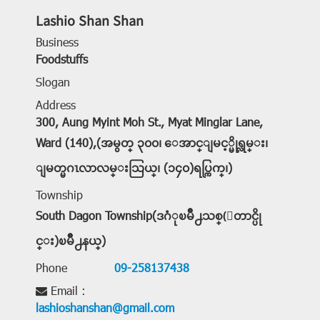
Lashio Shan Shan
Business
Foodstuffs
Slogan
Address
300, Aung Myint Moh St., Myat Minglar Lane,
Ward (140),(အမွတ္ ၃၀၀၊ ေအာင္ျမင့္မိုရ္လမ္း၊
ျမတ္မဂၤလာလမ္းသြယ္၊ (၁၄၀)ရပ္ကြက္၊)
Township
South Dagon Township(ဒဂံုၿမိဳ႕သစ္(ေတာင္ပို
င္း)ၿမိဳ႕နယ္)
Phone
09-258137438
Email :
lashioshanshan@gmail.com