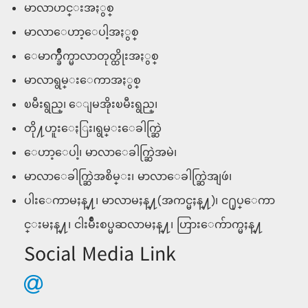
မာလာဟင္းအႏွစ္
မာလာေဟာ့ေပါ့အႏွစ္
ေမာက္ခ်ိဳက္မာလာတုတ္ထိုးအႏွစ္
မာလာရွမ္းေကာအႏွစ္
​ၿမီးရွည္၊ ေျမအိုးၿမီးရွည္၊
တို႔ဟူးေႏြး၊ရွမ္းေခါက္ဆြဲ
ေဟာ့ေပါ့၊ မာလာေခါက္ဆြဲအမဲ၊
မာလာေခါက္ဆြဲအစိမ္း၊ မာလာေခါက္ဆြဲအျဖဴ၊
ပါးေကာမႈန္႔၊ မာလာမႈန္႔(အကင္မႈန္႔)၊ င႐ုပ္ေကာ
င္းမႈန္႔၊ ငါးမ်ိဳးစပ္မဆလာမႈန္႔၊ ဟြားေက်ာက္မႈန္႔
Social Media Link