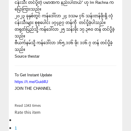
ငန်းသီး တင်ပို့တဲ့ ပမာဏက နည်းပါတယ်" ဟု Im Rachna က
ပြောကြားသည်။
၂၀၂၃ ခုနှစ်တွင် ကန်ဒေါ်လာ ၂၄ ဒသမ ၇၆ သန်းတန်ဖိုးရှိ လုံ
ငန်းသီးများ စုစုပေါင်း ၁၇၄၉၇ တန်ကို တင်ပို့ခဲ့ပါသည်။
တရုတ်ပြည်သို့ ကန်ဒေါ်လာ ၂၅ သန်းဖိုး ၁၇,၃၈၀ တန် တင်ပို့ခဲ့
သည်။
ဗီယက်နမ်သို့ ကန်ဒေါ်လာ ၁၆၅,၁၁၆ ဖိုး ၁၁၆.၇ တန် တင်ပို့ခဲ့
သည်။
Source thestar
To Get Instant Update
https://t.me/Guid4U
JOIN THE CHANNEL
Read
1343
times
Rate this item
1