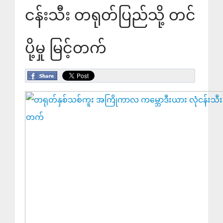
ငန်းသီး တရုတ်ပြည်သို့ တင်
ပို့မှု မြင့်တက်