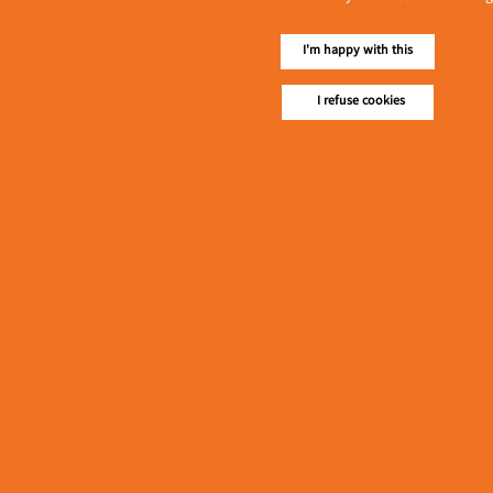
I'm happy with this
I refuse cookies