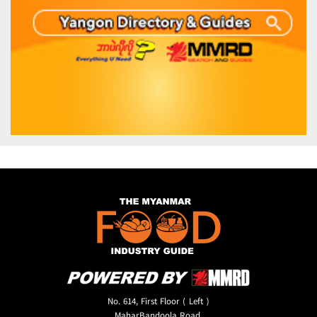
No. 614, First Floor ( Left )
MaharBandoola Road,