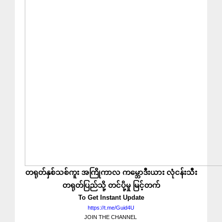
တရုတ်နှစ်သစ်ကူး အကြိုကာလ ကမ္ဘောဒီးယား လုံငန်းသီး
တရုတ်ပြည်သို့ တင်ပို့မှု မြင့်တက်
To Get Instant Update
https://t.me/Guid4U
JOIN THE CHANNEL