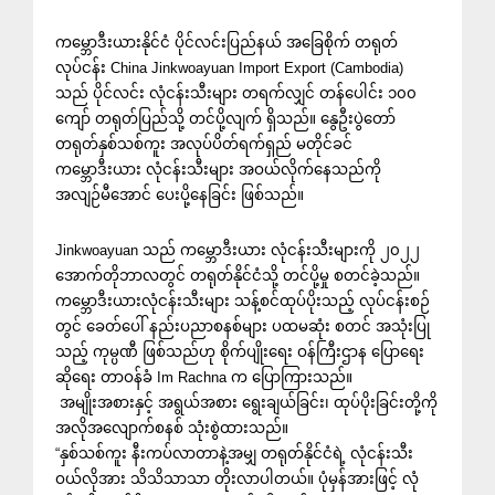
ကမ္ဘောဒီးယားနိုင်ငံ ပိုင်လင်းပြည်နယ် အခြေစိုက် တရုတ်
လုပ်ငန်း China Jinkwoayuan Import Export (Cambodia)
သည် ပိုင်လင်း လုံငန်းသီးများ တရက်လျှင် တန်ပေါင်း ၁၀၀
ကျော် တရုတ်ပြည်သို့ တင်ပို့လျက် ရှိသည်။ နွေဦးပွဲတော်
တရုတ်နှစ်သစ်ကူး အလုပ်ပိတ်ရက်ရှည် မတိုင်ခင်
ကမ္ဘောဒီးယား လုံငန်းသီးများ အဝယ်လိုက်နေသည်ကို
အလျဉ်မီအောင် ပေးပို့နေခြင်း ဖြစ်သည်။
Jinkwoayuan သည် ကမ္ဘောဒီးယား လုံငန်းသီးများကို ၂၀၂၂
အောက်တိုဘာလတွင် တရုတ်နိုင်ငံသို့ တင်ပို့မှု စတင်ခဲ့သည်။
ကမ္ဘောဒီးယားလုံငန်းသီးများ သန့်စင်ထုပ်ပိုးသည့် လုပ်ငန်းစဉ်
တွင် ခေတ်ပေါ် နည်းပညာစနစ်များ ပထမဆုံး စတင် အသုံးပြု
သည့် ကုမ္ပဏီ ဖြစ်သည်ဟု စိုက်ပျိုးရေး ဝန်ကြီးဌာန ပြောရေး
ဆိုရေး တာဝန်ခံ Im Rachna က ပြောကြားသည်။
အမျိုးအစားနှင့် အရွယ်အစား ရွေးချယ်ခြင်း၊ ထုပ်ပိုးခြင်းတို့ကို
အလိုအလျောက်စနစ် သုံးစွဲထားသည်။
“နှစ်သစ်ကူး နီးကပ်လာတာနဲ့အမျှ တရုတ်နိုင်ငံရဲ့ လုံငန်းသီး
ဝယ်လိုအား သိသိသာသာ တိုးလာပါတယ်။ ပုံမှန်အားဖြင့် လုံ