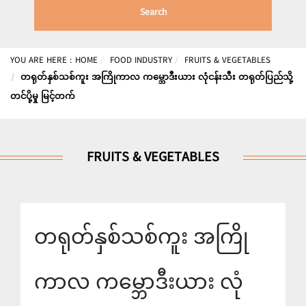
Search
YOU ARE HERE :
HOME
FOOD INDUSTRY
FRUITS & VEGETABLES
တရုတ်နှစ်သစ်ကူး အကြိုကာလ ကမ္ဘောဒီးယား လုံငန်းသီး တရုတ်ပြည်သို့
တင်ပို့မှု မြင့်တက်
FRUITS & VEGETABLES
တရုတ်နှစ်သစ်ကူး အကြို
ကာလ ကမ္ဘောဒီးယား လုံ