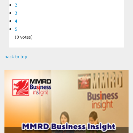
2
3
4
5
(0 votes)
back to top