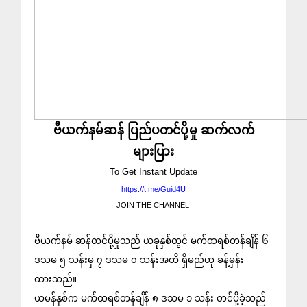
ဗီယက်နမ်ဆန် ပြည်ပတင်ပို့မှု ဆက်လက်
များပြား
To Get Instant Update
https://t.me/Guid4U
JOIN THE CHANNEL
ဗီယက်နမ် ဆန်တင်ပို့မှုသည် ယခုနှစ်တွင် မက်ထရစ်တန်ချိန် ၆
ဒသမ ၅ သန်းမှ ၇ ဒသမ ၀ သန်းအထိ ရှိမည်ဟု ခန့်မှန်း
ထားသည်။
ယမန်နှစ်က မက်ထရစ်တန်ချိန် ၈ ဒသမ ၁ သန်း တင်ပို့ခဲ့သည်