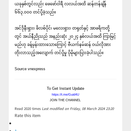
ယခုနှစ်တွင်လည်း ဖေဖော်ဝါရီ လလယ်အထိ ဆန်တန်ချိန်
၆၆၃,၀၀၀ တင်ပို့ခဲ့သည်။
အင်ဒိုနီးရှား၊ ဖိလစ်ပိုင်၊ မလေးရှား၊ တရုတ်နှင့် အာဖရိကတို့
တွင် အယ်နီညိုသည် အနည်းဆုံး ၂၀၂၄ နှစ်လယ်အထိ ကြာမြင့်
မည်ဟု ခန့်မှန်းထားသောကြောင့် ဗီယက်နမ်ဆန် ဝယ်လိုအား
တိုးလာသည့်အလျောက် တင်ပို့မှု ပိုမိုများပြားခဲ့ပါသည်။
Source vnexpress
To Get Instant Update
https://t.me/Guid4U
JOIN THE CHANNEL
Read
2020
times
Last modified on Friday, 08 March 2024 23:20
Rate this item