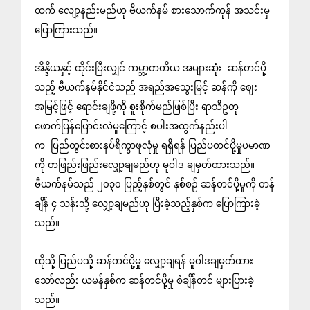
ထက် လျော့နည်းမည်ဟု ဗီယက်နမ် စားသောက်ကုန် အသင်းမှ
ပြောကြားသည်။
အိန္ဒိယနှင့် ထိုင်းပြီးလျှင် ကမ္ဘာ့တတိယ အများဆုံး ဆန်တင်ပို့
သည့် ဗီယက်နမ်နိုင်ငံသည် အရည်အသွေးမြင့် ဆန်ကို ဈေး
အမြင့်ဖြင့် ရောင်းချဖို့ကို စူးစိုက်မည်ဖြစ်ပြီး ရာသီဥတု
ဖောက်ပြန်ပြောင်းလဲမှုကြောင့် စပါးအထွက်နည်းပါ
က
ပြည်တွင်းစားနပ်ရိက္ခာဖူလုံမှု ရရှိရန် ပြည်ပ
တင်ပို့မှုပမာဏ
ကို တဖြည်းဖြည်းလျှော့ချမည်ဟု မူဝါဒ ချမှတ်ထားသည်။
ဗီယက်နမ်သည် ၂၀၃၀ ပြည့်နှစ်တွင် နှစ်စဉ် ဆန်တင်ပို့မှုကို တန်
ချိန် ၄ သန်းသို့ လျှော့ချမည်ဟု ပြီးခဲ့သည့်နှစ်က ပြောကြားခဲ့
သည်။
ထိုသို့ ပြည်ပသို့ ဆန်တင်ပို့မှု လျှော့ချရန် မူဝါဒချမှတ်ထား
သော်လည်း ယမန်နှစ်က ဆန်တင်ပို့မှု စံချိန်တင် များပြားခဲ့
သည်။