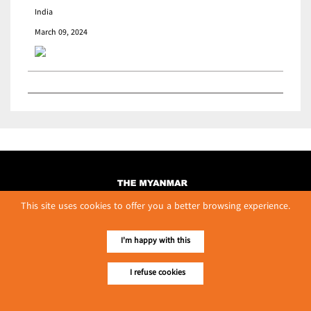
India
March 09, 2024
This site uses cookies to offer you a better browsing experience.
I'm happy with this
I refuse cookies
No. 614, First Floor ( Left )
MaharBandoola Road,
Latha Township, Yangon, Myanmar.