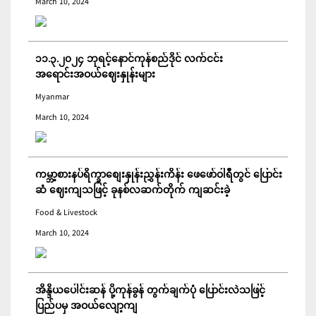
March 10, 2024
၁၁.၃.၂၀၂၄ ဘုရင့်နောင်ကုန်စည်ဒိုင် လက်ငင်း
အရောင်းအဝယ်ဈေးနှုန်းများ
Myanmar
March 10, 2024
ကမ္ဘာ့စားနပ်ရိက္ခာစျေးနှုန်းညွှန်းကိန်း ဖေဖော်ဝါရီတွင် ပြောင်း
ဆံ ဈေးကျသဖြင့် ခုနစ်လဆက်တိုက် ကျဆင်းခဲ့
Food & Livestock
March 10, 2024
အိန္ဒိယပေါင်းဆန် ပို့ကုန်ခွန် တွက်ချက်ပုံ ပြောင်းလဲသဖြင့်
ပြည်ပမှ အဝယ်လျော့ကျ