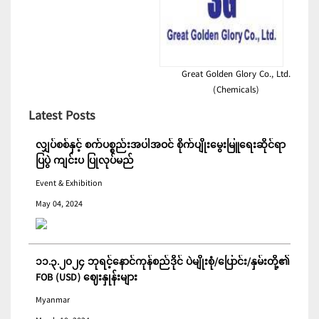
Great Golden Glory Co., Ltd.
(Chemicals)
Latest Posts
လျှပ်စစ်နှင့် စက်ပစ္စည်းအပါအဝင် စိုက်ပျိုးမွေးမြူရေးဆိုင်ရာ
ပြပွဲ ကျင်းပ ပြုလုပ်မည်
Event & Exhibition
May 04, 2024
၁၁.၃.၂၀၂၄ ဘုရင့်နောင်ကုန်စည်ဒိုင် ပဲမျိုးစုံ/ပြောင်း/နှမ်းတို့၏
FOB (USD) ဈေးနှုန်းများ
Myanmar