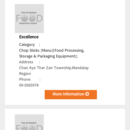
Excellence
Category
:
Chop Sticks (Manu)(Food Processing,
Storage & Packaging Equipment);
Address
:
Chan Aye Thar Zan Township,Mandalay
Region
Phone
:
09-5065978
More Information