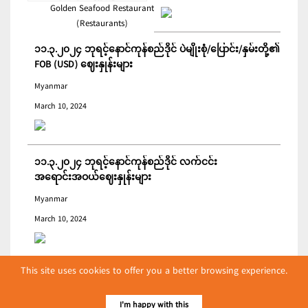
Golden Seafood Restaurant
(Restaurants)
၁၁.၃.၂၀၂၄ ဘုရင့်နောင်ကုန်စည်ဒိုင် ပဲမျိုးစုံ/ပြောင်း/နှမ်းတို့၏
FOB (USD) ဈေးနှုန်းများ
Myanmar
March 10, 2024
၁၁.၃.၂၀၂၄ ဘုရင့်နောင်ကုန်စည်ဒိုင် လက်ငင်း
အရောင်းအဝယ်ဈေးနှုန်းများ
Myanmar
March 10, 2024
This site uses cookies to offer you a better browsing experience.
ကမ္ဘာ့စားနပ်ရိက္ခာစျေးနှုန်းညွှန်းကိန်း ဖေဖော်ဝါရီတွင် ပြောင်း
ဆံ ဈေးကျသဖြင့် ခုနစ်လဆက်တိုက် ကျဆင်းခဲ့
I'm happy with this