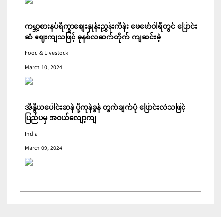
ကမ္ဘာ့စားနပ်ရိက္ခာစျေးနှုန်းညွှန်းကိန်း ဖေဖော်ဝါရီတွင် ပြောင်း
ဆံ ဈေးကျသဖြင့် ခုနစ်လဆက်တိုက် ကျဆင်းခဲ့
Food & Livestock
March 10, 2024
အိန္ဒိယပေါင်းဆန် ပို့ကုန်ခွန် တွက်ချက်ပုံ ပြောင်းလဲသဖြင့်
ပြည်ပမှ အဝယ်လျော့ကျ
India
March 09, 2024