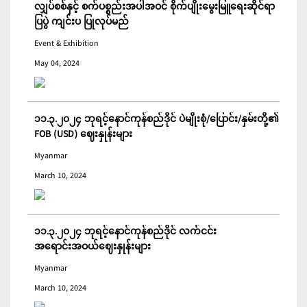
လျှပ်စစ်နှင့် စက်ပစ္စည်းအပါအဝင် စိုက်ပျိုးမွေးမြူရေးဆိုင်ရာ
ပြပွဲ ကျင်းပ ပြုလုပ်မည်
Event & Exhibition
May 04, 2024
၁၁.၃.၂၀၂၄ ဘုရင့်နောင်ကုန်စည်ဒိုင် ပဲမျိုးစုံ/ပြောင်း/နှမ်းတို့၏
FOB (USD) ဈေးနှုန်းများ
Myanmar
March 10, 2024
၁၁.၃.၂၀၂၄ ဘုရင့်နောင်ကုန်စည်ဒိုင် လက်ငင်း
အရောင်းအဝယ်ဈေးနှုန်းများ
Myanmar
March 10, 2024