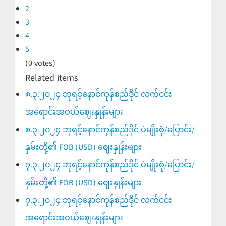
2
3
4
5
(0 votes)
Related items
၈.၃.၂၀၂၄ ဘုရင့်နောင်ကုန်စည်ဒိုင် လက်ငင်း
အရောင်းအဝယ်ဈေးနှုန်းများ
၈.၃.၂၀၂၄ ဘုရင့်နောင်ကုန်စည်ဒိုင် ပဲမျိုးစုံ/ပြောင်း/
နှမ်းတို့၏ FOB (USD) ဈေးနှုန်းများ
၇.၃.၂၀၂၄ ဘုရင့်နောင်ကုန်စည်ဒိုင် ပဲမျိုးစုံ/ပြောင်း/
နှမ်းတို့၏ FOB (USD) ဈေးနှုန်းများ
၇.၃.၂၀၂၄ ဘုရင့်နောင်ကုန်စည်ဒိုင် လက်ငင်း
အရောင်းအဝယ်ဈေးနှုန်းများ