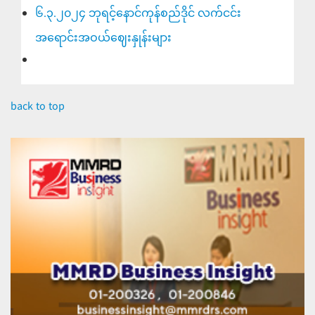
၆.၃.၂၀၂၄ ဘုရင့်နောင်ကုန်စည်ဒိုင် လက်ငင်း
အရောင်းအဝယ်ဈေးနှုန်းများ
back to top