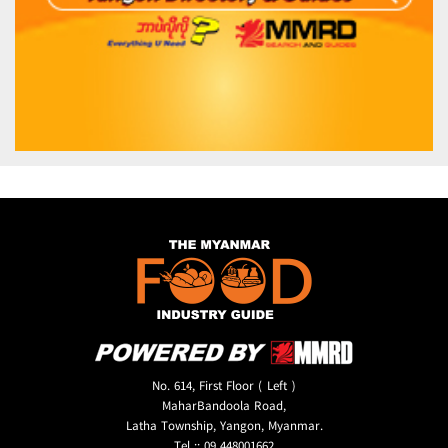
No. 614, First Floor ( Left )
MaharBandoola Road,
Latha Township, Yangon, Myanmar.
Tel :: 09 448001662