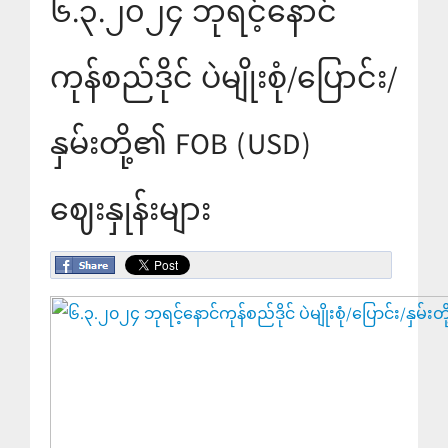
၆.၃.၂၀၂၄ ဘုရင့်နောင်
ကုန်စည်ဒိုင် ပဲမျိုးစုံ/ပြောင်း/
နှမ်းတို့၏ FOB (USD)
ဈေးနှုန်းများ