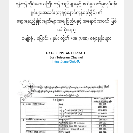
ရန်ကုန်တိုင်းဒေသကြီး ကုန်သည်များနှင့် စက်မှုလက်မှုလုပ်ငန်း
ရှင်များအသင်း(ဘုရင့်နောင်ကုန်စည်ဒိုင်) ၏
ဆွေးနွေးညှိနှိုင်းချက်များအရ ပြည်ပနှင့် အရောင်းအ၀ယ် ဖြစ်
ပေါ်ခဲ့သည့်
ပဲမျိုးစုံ / ပြောင်း / နှမ်း တို့၏ FOB (USD) ဈေးနှုန်းများ
TO GET INSTANT UPDATE  
Join Telegram Channel 
https://t.me/Guid4U