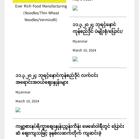
Ever Rich Food Manufacturing
(Noodles/Thin Wheat
Noodles/Vermicelli)
၁၁.၃.၂၀၂၄ ဘုရင့်နောင်
ကုန်စည်ဒိုင် ပဲမျိုးစုံ/ပြောင်း/
နှမ်းတို့၏ FOB (USD)
Myanmar
ဈေးနှုန်းများ
March 10, 2024
၁၁.၃.၂၀၂၄ ဘုရင့်နောင်ကုန်စည်ဒိုင် လက်ငင်း
အရောင်းအဝယ်ဈေးနှုန်းများ
Myanmar
March 10, 2024
ကမ္ဘာ့စားနပ်ရိက္ခာစျေးနှုန်းညွှန်းကိန်း ဖေဖော်ဝါရီတွင် ပြောင်း
ဆံ ဈေးကျသဖြင့် ခုနစ်လဆက်တိုက် ကျဆင်းခဲ့