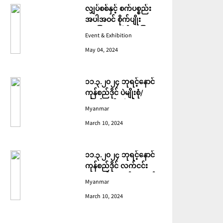
လျှပ်စစ်နှင့် စက်ပစ္စည်း
အပါအဝင် စိုက်ပျိုး
မွေးမြူရေးဆိုင်ရာ ပြပွဲ
Event & Exhibition
ကျင်းပ ပြုလုပ်မည်
May 04, 2024
၁၁.၃.၂၀၂၄ ဘုရင့်နောင်
ကုန်စည်ဒိုင် ပဲမျိုးစုံ/
ပြောင်း/နှမ်းတို့၏ FOB
Myanmar
(USD) ဈေးနှုန်းများ
March 10, 2024
၁၁.၃.၂၀၂၄ ဘုရင့်နောင်
ကုန်စည်ဒိုင် လက်ငင်း
အရောင်းအဝယ်ဈေးနှုန်း
Myanmar
များ
March 10, 2024