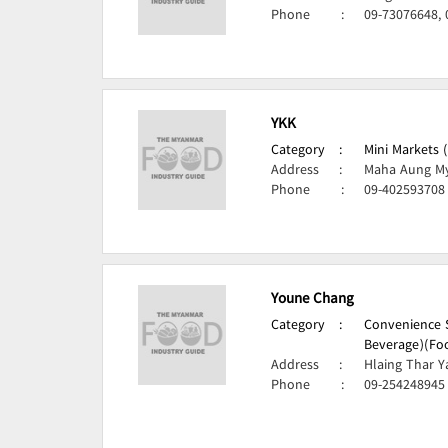
Phone
:
09-73076648,
YKK
Category
:
Mini Markets 
Address
:
Maha Aung My
Phone
:
09-402593708
Youne Chang
Category
:
Convenience S
Beverage)(Foo
Address
:
Hlaing Thar Y
Phone
:
09-254248945