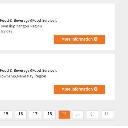
(Food & Beverage)(Food Service);
Township,Yangon Region
-200971
More Information
(Food & Beverage)(Food Service);
 Township,Mandalay Region
More Information
15
16
17
18
19
...