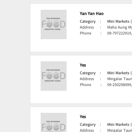
Yan Yan Hao
Category
:
Mini Markets 
Address
:
Maha Aung My
Phone
:
09-797222919
Yes
Category
:
Mini Markets 
Address
:
Mingalar Tau
Phone
:
09-250298099
Yes
Category
:
Mini Markets 
Address
:
Mingalar Tau