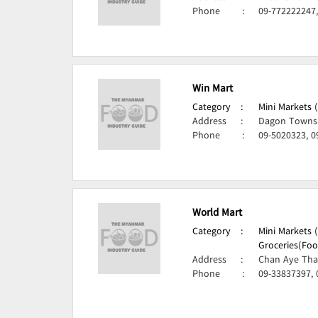
Phone
:
09-772222247,
Win Mart
Category
:
Mini Markets 
Address
:
Dagon Townsh
Phone
:
09-5020323, 0
World Mart
Category
:
Mini Markets 
Groceries(Foo
Address
:
Chan Aye Tha
Phone
:
09-33837397,