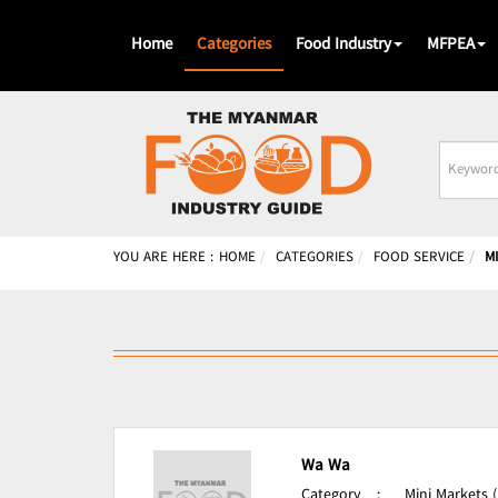
Home
Categories
Food Industry
MFPEA
Busines
Name
YOU ARE HERE :
HOME
CATEGORIES
FOOD SERVICE
M
Wa Wa
Category
:
Mini Markets 