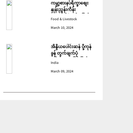
ကမ္ဘာ့စားနပ်ရိက္ခာစျေး
နှုန်းညွှန်းကိန်း
ဖေဖော်ဝါရီတွင် ပြောင်း
Food & Livestock
ဆံ ဈေးကျသဖြင့် ခုနစ်လ
March 10, 2024
ဆက်တိုက် ကျဆင်းခဲ့
အိန္ဒိယပေါင်းဆန် ပို့ကုန်
ခွန် တွက်ချက်ပုံ
ပြောင်းလဲသဖြင့် ပြည်ပမှ
India
အဝယ်လျော့ကျ
March 09, 2024