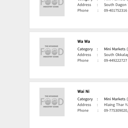
Address
:
South Dagon 
Phone
:
09-401752316
Wa Wa
Category
:
Mini Markets 
Address
:
South Okkala
Phone
:
09-449222727
Wai Ni
Category
:
Mini Markets 
Address
:
Hlaing Thar Y
Phone
:
09-775309020