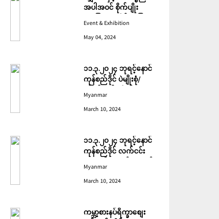
အပါအဝင် စိုက်ပျိုး
မွေးမြူရေးဆိုင်ရာ ပြပွဲ
Event & Exhibition
ကျင်းပ ပြုလုပ်မည်
May 04, 2024
၁၁.၃.၂၀၂၄ ဘုရင့်နောင်
ကုန်စည်ဒိုင် ပဲမျိုးစုံ/
ပြောင်း/နှမ်းတို့၏ FOB
Myanmar
(USD) ဈေးနှုန်းများ
March 10, 2024
၁၁.၃.၂၀၂၄ ဘုရင့်နောင်
ကုန်စည်ဒိုင် လက်ငင်း
အရောင်းအဝယ်ဈေးနှုန်း
Myanmar
များ
March 10, 2024
ကမ္ဘာ့စားနပ်ရိက္ခာစျေး