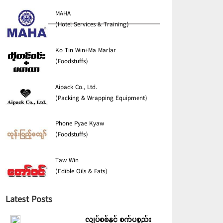
MAHA
(Hotel Services & Training)
Ko Tin Win+Ma Marlar
(Foodstuffs)
Aipack Co., Ltd.
(Packing & Wrapping Equipment)
Phone Pyae Kyaw
(Foodstuffs)
Taw Win
(Edible Oils & Fats)
Latest Posts
လျှပ်စစ်နှင့် စက်ပစ္စည်း