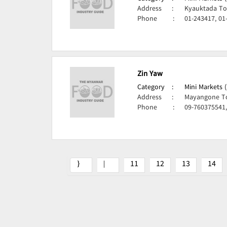
Address
:
Kyauktada To
Phone
:
01-243417, 01
Zin Yaw
Category
:
Mini Markets 
Address
:
Mayangone T
Phone
:
09-760375541,
11
12
13
14