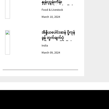
နှုန်းညွှန်းကိန်း
ဖေဖော်ဝါရီတွင် ပြောင်း
Food & Livestock
ဆံ ဈေးကျသဖြင့် ခုနစ်လ
March 10, 2024
ဆက်တိုက် ကျဆင်းခဲ့
အိန္ဒိယပေါင်းဆန် ပို့ကုန်
ခွန် တွက်ချက်ပုံ
ပြောင်းလဲသဖြင့် ပြည်ပမှ
India
အဝယ်လျော့ကျ
March 09, 2024