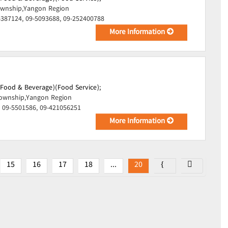
wnship,Yangon Region
-387124, 09-5093688, 09-252400788
More Information
(Food & Beverage)(Food Service);
ownship,Yangon Region
 09-5501586, 09-421056251
More Information
15
16
17
18
...
20