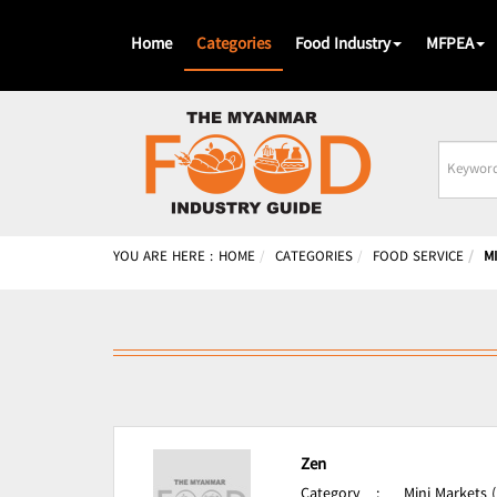
Home
Categories
Food Industry
MFPEA
Busines
Name
YOU ARE HERE :
HOME
CATEGORIES
FOOD SERVICE
M
Zen
Category
:
Mini Markets 