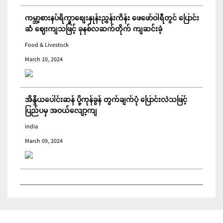
ကမ္ဘာ့စားနပ်ရိက္ခာစျေးနှုန်းညွှန်းကိန်း ဖေဖော်ဝါရီတွင် ပြောင်း
ဆံ ဈေးကျသဖြင့် ခုနစ်လဆက်တိုက် ကျဆင်းခဲ့
Food & Livestock
March 10, 2024
အိန္ဒိယပေါင်းဆန် ပို့ကုန်ခွန် တွက်ချက်ပုံ ပြောင်းလဲသဖြင့်
ပြည်ပမှ အဝယ်လျော့ကျ
India
March 09, 2024