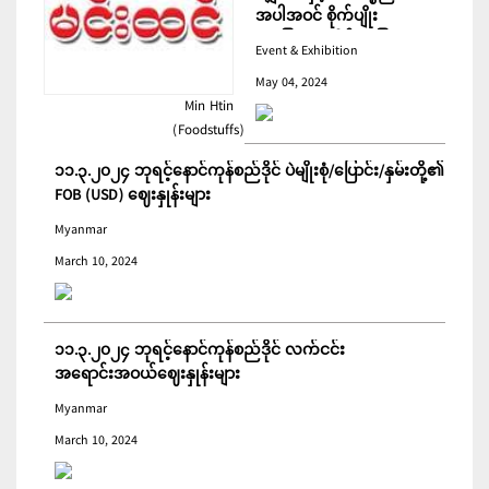
အပါအဝင် စိုက်ပျိုး
မွေးမြူရေးဆိုင်ရာ ပြပွဲ
Event & Exhibition
ကျင်းပ ပြုလုပ်မည်
May 04, 2024
Min Htin
(Foodstuffs)
၁၁.၃.၂၀၂၄ ဘုရင့်နောင်ကုန်စည်ဒိုင် ပဲမျိုးစုံ/ပြောင်း/နှမ်းတို့၏
FOB (USD) ဈေးနှုန်းများ
Myanmar
March 10, 2024
၁၁.၃.၂၀၂၄ ဘုရင့်နောင်ကုန်စည်ဒိုင် လက်ငင်း
အရောင်းအဝယ်ဈေးနှုန်းများ
Myanmar
March 10, 2024