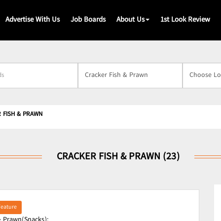
Advertise With Us
Job Boards
About Us
1st Look Review
s
 FISH & PRAWN
CRACKER FISH & PRAWN (23)
Feature
& Prawn(Snacks);