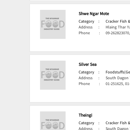
Shwe Ngar Mote
Category
:
Cracker Fish 
Address
:
Hlaing Thar Y
Phone
:
09-262823070,
Silver Sea
Category
:
Foodstuffs(Ge
Address
:
South Dagon 
Phone
:
01-251625, 01
Theingi
Category
:
Cracker Fish 
Address
:
South Dagon 