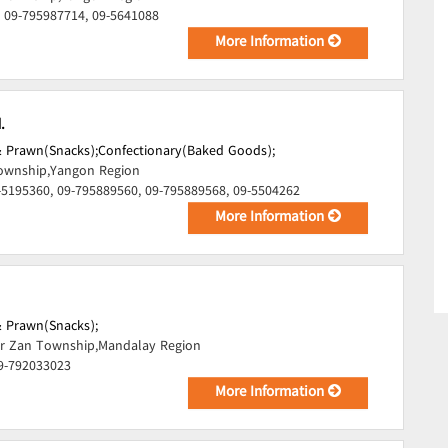
 09-795987714, 09-5641088
More Information
.
& Prawn(Snacks);
Confectionary(Baked Goods);
ownship,Yangon Region
-5195360, 09-795889560, 09-795889568, 09-5504262
More Information
& Prawn(Snacks);
r Zan Township,Mandalay Region
09-792033023
More Information