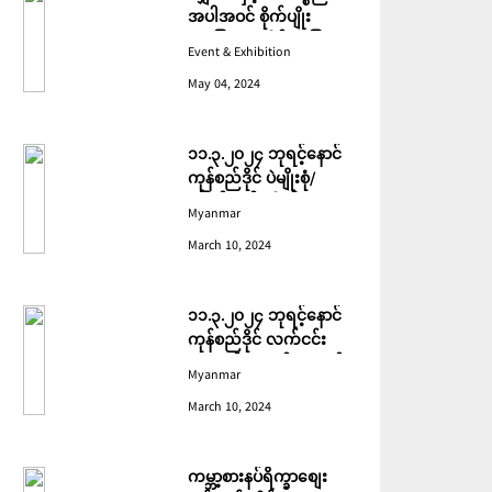
အပါအဝင် စိုက်ပျိုး
မွေးမြူရေးဆိုင်ရာ ပြပွဲ
Event & Exhibition
ကျင်းပ ပြုလုပ်မည်
May 04, 2024
၁၁.၃.၂၀၂၄ ဘုရင့်နောင်
ကုန်စည်ဒိုင် ပဲမျိုးစုံ/
ပြောင်း/နှမ်းတို့၏ FOB
Myanmar
(USD) ဈေးနှုန်းများ
March 10, 2024
၁၁.၃.၂၀၂၄ ဘုရင့်နောင်
ကုန်စည်ဒိုင် လက်ငင်း
အရောင်းအဝယ်ဈေးနှုန်း
Myanmar
များ
March 10, 2024
ကမ္ဘာ့စားနပ်ရိက္ခာစျေး