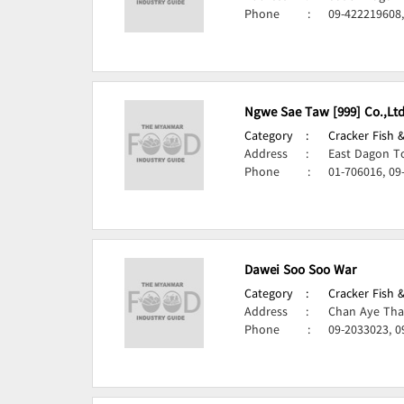
Phone
:
09-422219608,
Ngwe Sae Taw [999] Co.,Ltd
Category
:
Cracker Fish 
Address
:
East Dagon T
Phone
:
01-706016, 09
Dawei Soo Soo War
Category
:
Cracker Fish 
Address
:
Chan Aye Tha
Phone
:
09-2033023, 