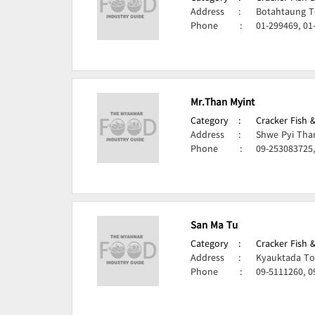
Address
:
Botahtaung T
Phone
:
01-299469, 01
Mr.Than Myint
Category
:
Cracker Fish 
Address
:
Shwe Pyi Tha
Phone
:
09-253083725
San Ma Tu
Category
:
Cracker Fish 
Address
:
Kyauktada To
Phone
:
09-5111260, 