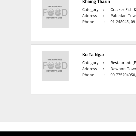
Khaing Thazin
Category
:
Cracker Fish 
Address
:
Pabedan Town
Phone
:
01-248045, 09
Ko Ta Ngar
Category
:
Restaurants(F
Address
:
Dawbon Town
Phone
:
09-775204950,