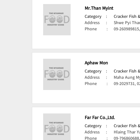
Mr.Than Myint
Category
:
Cracker Fish 
Address
:
Shwe Pyi Tha
Phone
:
09-260989815
Aphaw Mon
Category
:
Cracker Fish 
Address
:
Maha Aung My
Phone
:
09-2029731, 0
Far Far Co.,Ltd.
Category
:
Cracker Fish 
Address
:
Hlaing Thar Y
Phone
:
09-796860688,