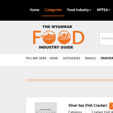
Home
Categories
Food Industry
MFPEA
Busines
Name
YOU ARE HERE :
HOME
CATEGORIES
SNACKS
CRACKER
Silver Sea (Fish Cracker)
Category
:
Cracker Fish 