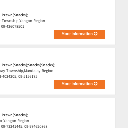
& Prawn(Snacks);
r Township,Yangon Region
, 09-426078501
More Information
& Prawn(Snacks);
Snacks(Snacks);
ay Township,Mandalay Region
2-4024205, 09-5156175
More Information
& Prawn(Snacks);
ar,Yangon Region
 09-73241445, 09-974620868