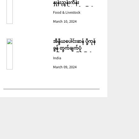
နှုန်းညွှန်းကိန်း
ဖေဖော်ဝါရီတွင် ပြောင်း
Food & Livestock
ဆံ ဈေးကျသဖြင့် ခုနစ်လ
March 10, 2024
ဆက်တိုက် ကျဆင်းခဲ့
အိန္ဒိယပေါင်းဆန် ပို့ကုန်
ခွန် တွက်ချက်ပုံ
ပြောင်းလဲသဖြင့် ပြည်ပမှ
India
အဝယ်လျော့ကျ
March 09, 2024