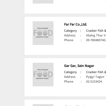
Far Far Co.,Ltd.
Category
:
Cracker Fish 
Address
:
Hlaing Thar Y
Phone
:
09-780489740
Gar Gar, Sein Nagar
Category
:
Cracker Fish 
Address
:
Pyigyi Tagon
Phone
:
02-5153424