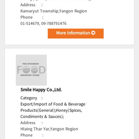
Address
:
Kamaryut Township,Yangon Region
Phone
:
01-514679, 09-788791476
More Information
Smile Happy Co.,Ltd.
Category
:
Export/Import of Food & Beverage
Products(General);
Honey(Spices,
Condiments & Sauces);
Address
:
Hlaing Thar Yar,Yangon Region
Phone
: