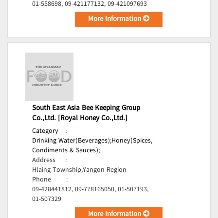
01-558698, 09-421177132, 09-421097693
More Information
South East Asia Bee Keeping Group
Co.,Ltd. [Royal Honey Co.,Ltd.]
Category
:
Drinking Water(Beverages);
Honey(Spices,
Condiments & Sauces);
Address
:
Hlaing Township,Yangon Region
Phone
:
09-428441812, 09-778165050, 01-507193,
01-507329
More Information