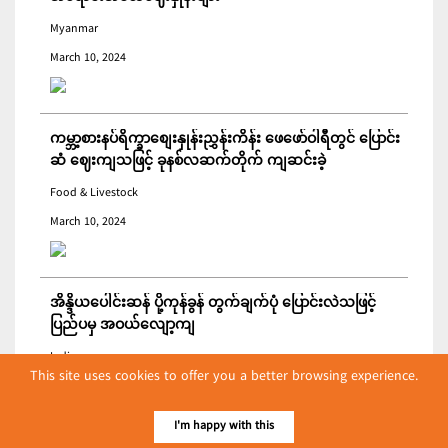
Myanmar
March 10, 2024
ကမ္ဘာ့စားနပ်ရိက္ခာစျေးနှုန်းညွှန်းကိန်း ဖေဖော်ဝါရီတွင် ပြောင်း
ဆံ ဈေးကျသဖြင့် ခုနစ်လဆက်တိုက် ကျဆင်းခဲ့
Food & Livestock
March 10, 2024
အိန္ဒိယပေါင်းဆန် ပို့ကုန်ခွန် တွက်ချက်ပုံ ပြောင်းလဲသဖြင့်
ပြည်ပမှ အဝယ်လျော့ကျ
India
This site uses cookies to offer you a better browsing experience.
March 09, 2024
I'm happy with this