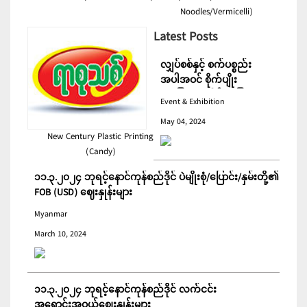
Noodles/Vermicelli)
Latest Posts
လျှပ်စစ်နှင့် စက်ပစ္စည်း
အပါအဝင် စိုက်ပျိုး
မွေးမြူရေးဆိုင်ရာ ပြပွဲ
Event & Exhibition
ကျင်းပ ပြုလုပ်မည်
May 04, 2024
New Century Plastic Printing
(Candy)
၁၁.၃.၂၀၂၄ ဘုရင့်နောင်ကုန်စည်ဒိုင် ပဲမျိုးစုံ/ပြောင်း/နှမ်းတို့၏
FOB (USD) ဈေးနှုန်းများ
Myanmar
March 10, 2024
၁၁.၃.၂၀၂၄ ဘုရင့်နောင်ကုန်စည်ဒိုင် လက်ငင်း
အရောင်းအဝယ်ဈေးနှုန်းများ