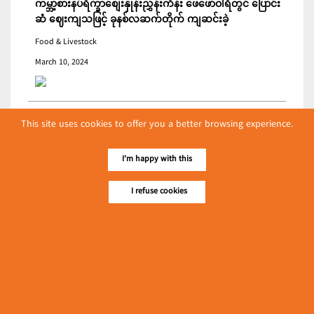
ကမ္ဘာ့စားနပ်ရိက္ခာစျေးနှုန်းညွှန်းကိန်း ဖေဖော်ဝါရီတွင် ပြောင်း
ဆံ ဈေးကျသဖြင့် ခုနစ်လဆက်တိုက် ကျဆင်းခဲ့
Food & Livestock
March 10, 2024
အိန္ဒိယပေါင်းဆန် ပို့ကုန်ခွန် တွက်ချက်ပုံ ပြောင်းလဲသဖြင့်
This site uses cookies to offer you a better browsing experience.
ပြည်ပမှ အဝယ်လျော့ကျ
India
I'm happy with this
March 09, 2024
I refuse cookies