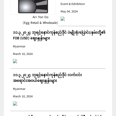
မွေးမြူရေးဆိုင်ရာ ပြပွဲ
Event & Exhibition
ကျင်းပ ပြုလုပ်မည်
May 04, 2024
Arr Yon Oo
(Egg Retail & Wholesale)
၁၁.၃.၂၀၂၄ ဘုရင့်နောင်ကုန်စည်ဒိုင် ပဲမျိုးစုံ/ပြောင်း/နှမ်းတို့၏
FOB (USD) ဈေးနှုန်းများ
Myanmar
March 10, 2024
၁၁.၃.၂၀၂၄ ဘုရင့်နောင်ကုန်စည်ဒိုင် လက်ငင်း
အရောင်းအဝယ်ဈေးနှုန်းများ
Myanmar
March 10, 2024