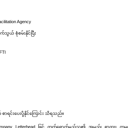
cilitation Agency
်သွယ် စုံစမ်းနိုင်ပြီး
FTI
ုက် စာရင်းပေးပို့နိုင်ကြောင်း သိရသည်။
ompany Letterhead ဖြင့် တက်ရောက်မည့်သူ၏ အမည်၊ ရာထူး၊ ကုမ္ပ