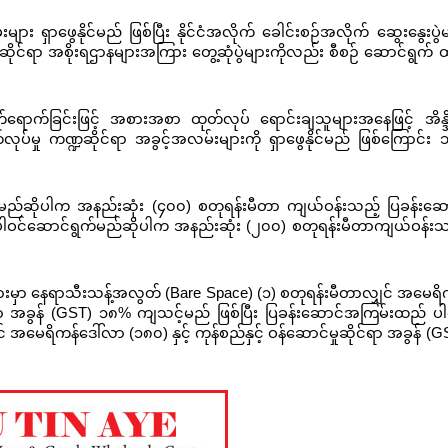
ျား ရှာဖွေနိုင်မည် ဖြစ်ပြီး နိုင်ငံအလိုက် ခေါင်းစဉ်အလိုက် ဆွေးနွေးပွဲမ
်ဆိုင်ရာ အစိုးရဌာနများအကြား တွေ့ဆုံပွဲများကိုလည်း စီစဉ် ဆောင်ရွက် 
 တက်ရောက်ခြင်းဖြင့် အစားအစာ ထုတ်လုပ် ရောင်းချသူများအနေဖြင့် အိန္
ုပ်မှု ကဏ္ဍဆိုင်ရာ အခွင့်အလမ်းများကို ရှာဖွေနိုင်မည် ဖြစ်ကြောင်း 
ဝင်မည်ဆိုပါက အနည်းဆုံး (၄၀၀) စတုရန်းမီတာ ကျယ်ဝန်းသည့် ပြခန်းဆေ
 ပါဝင်ဆောင်ရွက်မည်ဆိုပါက အနည်းဆုံး (၂၀၀) စတုရန်းမီတာကျယ်ဝန်းသ
းများမှာ နေရာသီးသန့်အလွတ် (Bare Space) (၁) စတုရန်းမီတာလျှင် အမေရိ
ိုင်ရာ အခွန် (GST) ၁၈% ကျသင့်မည် ဖြစ်ပြီး ပြခန်းဆောင်အကြမ်းထည် ပါ
အမေရိကန်ဒေါ်လာ (၁၈၀) နှင့် ကုန်စည်နှင့် ဝန်ဆောင်မှုဆိုင်ရာ အခွန် (G