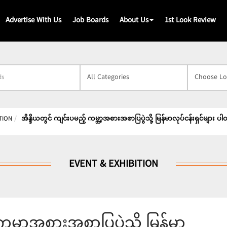
Advertise With Us
Job Boards
About Us
1st Look Review
s
TION
အိန္ဒိယတွင် ကျင်းပမည့် ကမ္ဘာ့အစားအစာပြပွဲသို့ မြန်မာလုပ်ငန်းရှင်များ ပါ
EVENT & EXHIBITION
ကမ္ဘာ့အစားအစာပြပွဲသို့ မြန်မာ