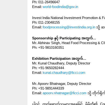
Ph: 011-26496647
Email:
world-foodindia@gov.in
Invest India National Investment Promotion & Fa
Ph: 011-23048155
Email:
foodprocessing@investindia.org.in
သို့ ဆက
Sponsorship နှင့် Participating အတွက်…
Mr. Abhinav Singh, Head Food Processing & CI
Ph: +91-9810160351
Exhibition Participation အတွက်…
Mr. Kunal Chaudhary, Deputy Director
Ph: +91-9650282444
Email:
kunal.chaudhary@ficci.com
Mr. Apoorv Bhatnagar, Deputy Director
Ph: +91-9891444339
Email:
apoorv.nhatnagar@ficci.com
သို့ တိုက်ရိ
ပါဝင် တက်ရောက်သူများအနေဖြင့် မိမိတို့၏ C