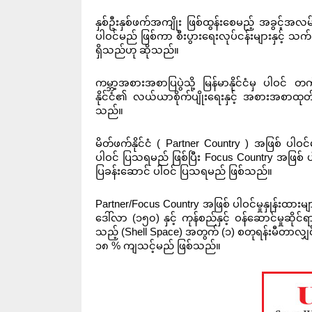
နှစ်ဦးနှစ်ဖက်အကျိုး ဖြစ်ထွန်းစေမည့် အခွင့်အလမ်းမ
ပါဝင်မည် ဖြစ်ကာ စီးပွားရေးလုပ်ငန်းများနှင့် သက
ရှိသည်ဟု ဆိုသည်။
ကမ္ဘာ့အစားအစာပြပွဲသို့ မြန်မာနိုင်ငံမှ ပါဝင်
နိုင်ငံ၏ လယ်ယာစိုက်ပျိုးရေးနှင့် အစားအစာထုတ်လ
သည်။
မိတ်ဖက်နိုင်ငံ ( Partner Country ) အဖြစ် ပါ
ပါဝင် ပြသရမည် ဖြစ်ပြီး Focus Country အဖြစ်
ပြခန်းဆောင် ပါဝင် ပြသရမည် ဖြစ်သည်။
Partner/Focus Country အဖြစ် ပါဝင်မှုနှုန်းထာ
ဒေါ်လာ (၁၅၀) နှင့် ကုန်စည်နှင့် ဝန်ဆောင်မှုဆ
သည့် (Shell Space) အတွက် (၁) စတုရန်းမီတာလျှင် 
၁၈ % ကျသင့်မည် ဖြစ်သည်။