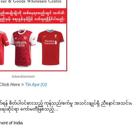
Advertisement
Tin Aye (U)
Click Here >
်ရန် စိတ်ပါဝင်စားသည့် ကုန်သည်/စက်မှု အသင်းချုပ်ရှိ ညီနောင်အသင်းမ
ျင်းပရေးဆိုင်ရာ ကော်မတီဖြစ်သည့်…
ent of India