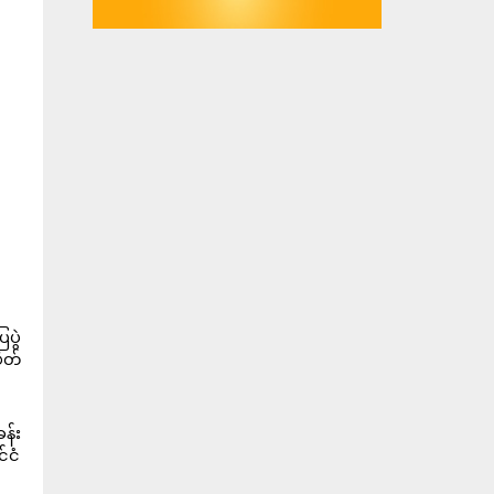
ပွဲ
ိတ်
န်း
်ငံ