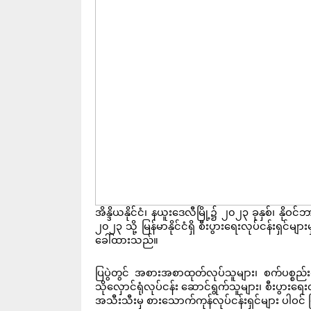
အိန္ဒိယနိုင်ငံ၊ နယူးဒေလီမြို့၌ ၂၀၂၃ ခုနှစ်၊ နိ
၂၀၂၃ သို့ မြန်မာနိုင်ငံရှိ စီးပွားရေးလုပ်ငန်းရှ
ခေါ်ထားသည်။
ပြပွဲတွင် အစားအစာထုတ်လုပ်သူများ၊ စက်ပစ္စည်း
သိုလှောင်ရုံလုပ်ငန်း ဆောင်ရွက်သူများ၊ စီးပွားရေ
အသီးသီးမှ စားသောက်ကုန်လုပ်ငန်းရှင်များ ပါဝ