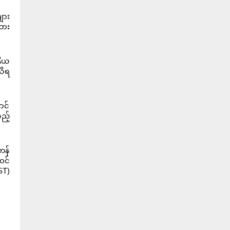
ျား
ထား
ဒိယ
သိရ
ာင်
ည့်
ကန်
ဝင်
ST)