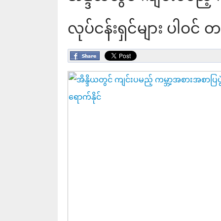
လုပ်ငန်းရှင်များ ပါဝင် 