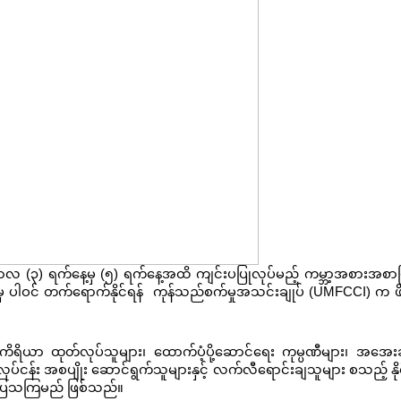
ုဝင်ဘာလ (၃) ရက်နေ့မှ (၅) ရက်နေ့အထိ ကျင်းပပြုလုပ်မည့် ကမ္ဘာ့အစားအစာပြ
င်များမှ ပါဝင် တက်ရောက်နိုင်ရန် ကုန်သည်စက်မှုအသင်းချုပ် (UMFCCI) က ဖ
ကိရိယာ ထုတ်လုပ်သူများ၊ ထောက်ပံ့ပို့ဆောင်ရေး ကုမ္ပဏီများ၊ အအေးခ
းလုပ်ငန်း အစပျိုး ဆောင်ရွက်သူများနှင့် လက်လီရောင်းချသူများ စသည့် နိုင
င် ပြသကြမည် ဖြစ်သည်။