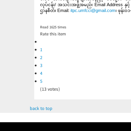
လုပ်ငန်း/ အသင်းအဖွဲ့အမည်၊ Email Address နှင့် 
ဌာနစိတ်၊ Email:
itpc.umfcci@gmail.com
၊ ဖုန်း၀
Read
1625
times
Rate this item
1
2
3
4
5
(13 votes)
back to top