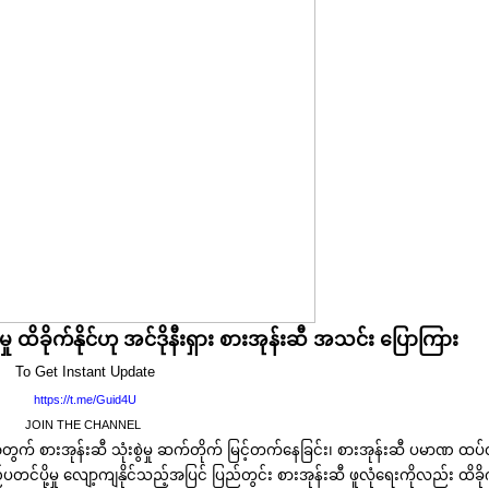
့မှု ထိခိုက်နိုင်ဟု အင်ဒိုနီးရှား စားအုန်းဆီ အသင်း ပြောကြား
To Get Instant Update
https://t.me/Guid4U
JOIN THE CHANNEL
အတွက် စားအုန်းဆီ သုံးစွဲမှု ဆက်တိုက် မြင့်တက်နေခြင်း၊ စားအုန်းဆီ ပမာဏ ထပ်တ
 ပြည်ပတင်ပို့မှု လျော့ကျနိုင်သည့်အပြင် ပြည်တွင်း စားအုန်းဆီ ဖူလုံရေးကိုလည်း ထိခို