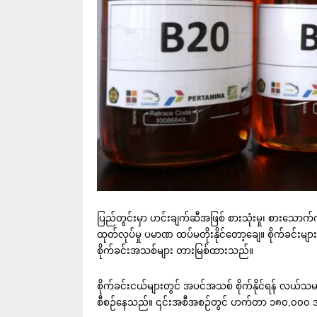
ပြည်တွင်းမှာ ဟင်းချက်ဆီအဖြစ် စား‌သုံးမှု၊ စားသောက်
ထုတ်လုပ်မှု ပမာဏ ထပ်မတိုးနိုင်တော့ချေ။ စိုက်ခင်းမ
စိုက်ခင်းအသစ်များ တားမြစ်ထားသည်။
စိုက်ခင်းငယ်များတွင် အပင်အသစ် စိုက်နိုင်ရန် လယ်
စီစဉ်နေသည်။ ၎င်းအစီအစဉ်တွင် ဟက်တာ ၁၈၀,၀၀၀ 