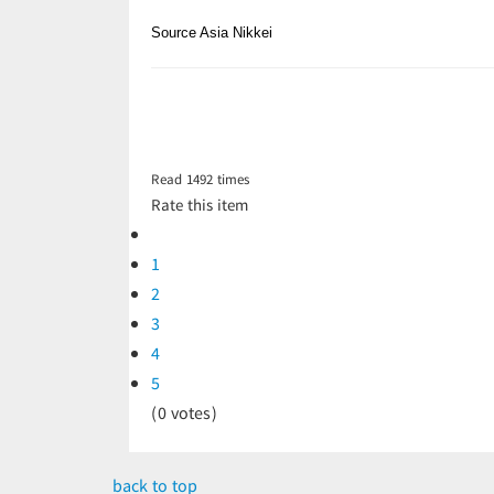
Source Asia Nikkei
Read
1492
times
Rate this item
1
2
3
4
5
(0 votes)
back to top