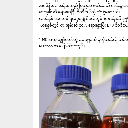
အင်ဒိုနီးရှား အစိုးရသည် ပြည်ပမှ စက်သုံးဆီ တင်သွင်းရသ
စားအုန်းဆီ ရောနှောပြီး ဇီဝဒီဇယ်ကို သုံးစွဲစေသည်။
ယမန်နှစ် ဖေဖော်ဝါရီလမှစ၍ ဒီဇယ်တွင် စားအုန်းဆီ ၃၅% 
ယခုနှစ်တွင် စားအုန်းဆီ ၄၀% ရောနှောပြီး B40 ဇီဝဒီဇယ်
"B40 အထိ ကျွန်တော်တို့ စားအုန်းဆီ ဖူလုံတယ်လို့ ထင်
Martono က ပြောကြားသည်။