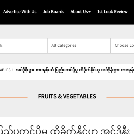
Advertise With Us
Job Boards
About Us
1st Look Review
s
TABLES
အင်ဒိုနီးရှား စားအုန်းဆီ ပြည်ပတင်ပို့မှု ထိခိုက်နိုင်ဟု အင်ဒိုနီးရှား စာ
FRUITS & VEGETABLES
ည်ပတင်ပို့မှု ထိခိုက်နိုင်ဟု အင်ဒိုနီး