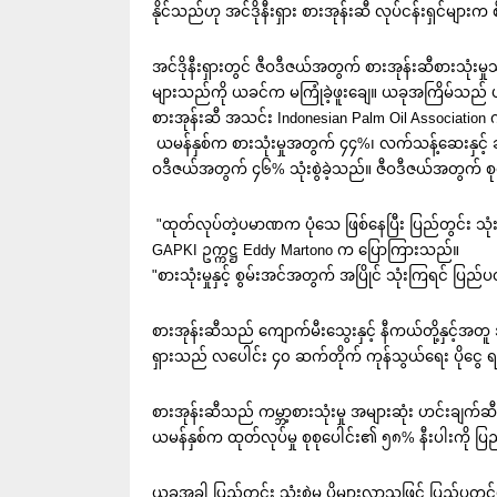
နိုင်သည်ဟု အင်ဒိုနီးရှား စားအုန်းဆီ လုပ်ငန်းရှင်များက
အင်ဒိုနီးရှားတွင် ဇီဝဒီဇယ်အတွက် စားအုန်းဆီစားသုံးမ
များသည်ကို ယခင်က မကြုံခဲ့ဖူးချေ။ ယခုအကြိမ်သည် ပထ
စားအုန်းဆီ အသင်း Indonesian Palm Oil Associatio
ယမန်နှစ်က စားသုံးမှုအတွက် ၄၄%၊ လက်သန့်ဆေးနှင့် ဆ
ဝဒီဇယ်အတွက် ၄၆% သုံးစွဲခဲ့သည်။ ဇီဝဒီဇယ်အတွက် စုစ
"ထုတ်လုပ်တဲ့ပမာဏက ပုံသေ ဖြစ်နေပြီး ပြည်တွင်း သုံးစွ
GAPKI ဥက္ကဋ္ဌ Eddy Martono က ပြောကြားသည်။
"စားသုံးမှုနှင့် စွမ်းအင်အတွက် အပြိုင် သုံးကြရင် ပြည်ပတ
စားအုန်းဆီသည် ကျောက်မီးသွေးနှင့် နီကယ်တို့နှင့်အတူ အင်
ရှားသည် လပေါင်း ၄၀ ဆက်တိုက် ကုန်သွယ်ရေး ပိုငွေ ရရ
စားအုန်းဆီသည် ကမ္ဘာ့စားသုံးမှု အများဆုံး ဟင်းချက်ဆီဖြ
ယမန်နှစ်က ထုတ်လုပ်မှု စုစုပေါင်း၏ ၅၈% နီးပါးကို ပြည်
ယခုအခါ ပြည်တွင်း သုံးစွဲမှု ပိုများလာသဖြင့် ပြည်ပတင