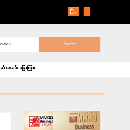
Search
းအုန်းဆီ အသင်း ပြောကြား