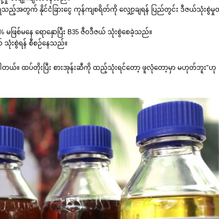
ည့်အတွက် နိုင်ငံခြားငွေ ကုန်ကျစရိတ်ကို လျှော့ချရန် ပြည်တွင်း ဒီဇယ်သုံးစွဲမှုတ
မဖြစ်မနေ ရောနှောပြီး B35 ဇီဝဒီဇယ် သုံးစွဲစေခဲ့သည်။
 သုံးစွဲရန် စီစဉ်နေသည်။
ပါတယ်။ ထပ်တိုးပြီး စားအုန်းဆီကို ထည့်သုံးရင်တော့ ဖူလုံတော့မှာ မဟုတ်ဘူး"ဟု