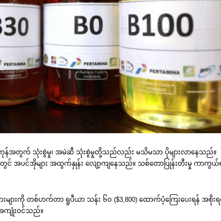
ကုန်အတွက် သုံးစွဲမှု၊ အမဲဆီ သုံးစွဲမှုတို့သည်လည်း မသိမသာ ပိုများလာနေသည်။
ျားတွင် အပင်အိုများ အထွက်နှုန်း လျော့ကျနေသည်။ သစ်တောပြုန်းတီးမှု ကာကွယ်
သမားများကို တစ်ဟက်တာ ရူပီယာ သန်း ၆၀ ($3,800) ထောက်ပံ့ကြေးပေးရန် အစိုး
အကျုံးဝင်သည်။