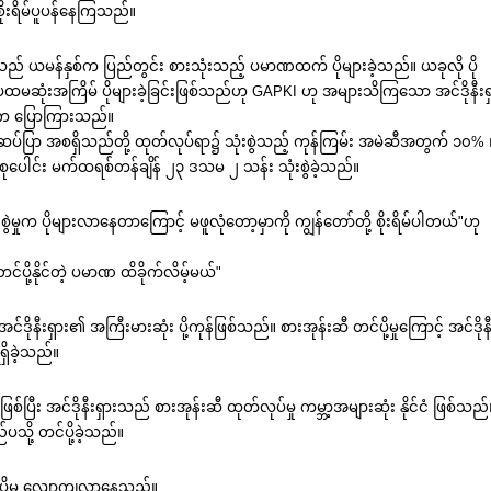
 စိုးရိမ်ပူပန်နေကြသည်။
ှုသည် ယမန်နှစ်က ပြည်တွင်း စားသုံးသည့် ပမာဏထက် ပိုများခဲ့သည်။ ယခုလို ပို
မဆုံးအကြိမ် ပိုများခဲ့ခြင်းဖြစ်သည်ဟု GAPKI ဟု အများသိကြသော အင်ဒိုနီးရ
n က ပြောကြားသည်။
ပ်ပြာ အစရှိသည်တို့ ထုတ်လုပ်ရာ၌ သုံးစွဲသည့် ကုန်ကြမ်း အမဲဆီအတွက် ၁၀% ၊
ုပေါင်း မက်ထရစ်တန်ချိန် ၂၃ ဒသမ ၂ သန်း သုံးစွဲခဲ့သည်။
ဲမှုက ပိုများလာနေတာကြောင့် မဖူလုံတော့မှာကို ကျွန်တော်တို့ စိုးရိမ်ပါတယ်"ဟု
င်ပို့နိုင်တဲ့ ပမာဏ ထိခိုက်လိမ့်မယ်"
ဒိုနီးရှား၏ အကြီးမားဆုံး ပို့ကုန်ဖြစ်သည်။ စားအုန်းဆီ တင်ပို့မှုကြောင့် အင်ဒိုန
ှိခဲ့သည်။
စ်ပြီး အင်ဒိုနီးရှားသည် စားအုန်းဆီ ထုတ်လုပ်မှု ကမ္ဘာ့အများဆုံး နိုင်ငံ ဖြစ်သည်
ပသို့ တင်ပို့ခဲ့သည်။
်ပို့မှု လျော့ကျလာနေသည်။