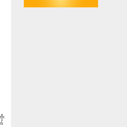
ိုး
က်