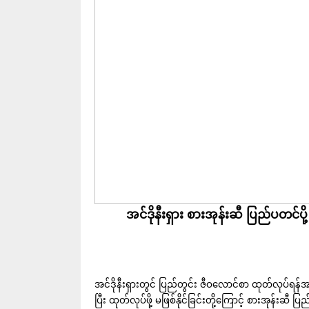
အင်ဒိုနီးရှား စားအုန်းဆီ ပြည်ပတင်ပို
အင်ဒိုနီးရှားတွင် ပြည်တွင်း ဇီဝလောင်စာ ထုတ်လုပ်ရန်
ပြီး ထုတ်လုပ်ဖို့ မဖြစ်နိုင်ခြင်းတို့ကြောင့် စားအုန်းဆီ