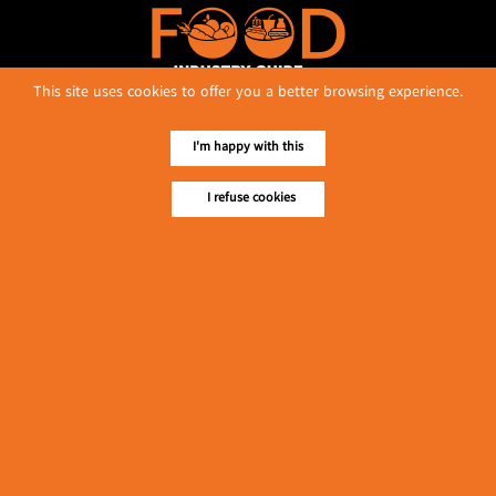
This site uses cookies to offer you a better browsing experience.
I'm happy with this
No. 614, First Floor ( Left )
MaharBandoola Road,
Latha Township, Yangon, Myanmar.
I refuse cookies
Tel :: 09 448001662
E-mail ::
ydg.adv@mmrdpub.com
Our Guides