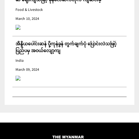
ဆံ ဈေးကျသဖြင့် ခုနစ်လဆက်တိုက် ကျဆင်းခဲ့
Food & Livestock
March 10, 2024
အိန္ဒိယပေါင်းဆန် ပို့ကုန်ခွန် တွက်ချက်ပုံ ပြောင်းလဲသဖြင့်
ပြည်ပမှ အဝယ်လျော့ကျ
India
March 09, 2024