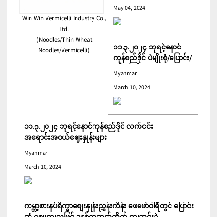
ကျင်းပ ပြုလုပ်မည်
May 04, 2024
Win Win Vermicelli Industry Co.,
Ltd.
(Noodles/Thin Wheat
၁၁.၃.၂၀၂၄ ဘုရင့်နောင်
Noodles/Vermicelli)
ကုန်စည်ဒိုင် ပဲမျိုးစုံ/ပြောင်း/
နှမ်းတို့၏ FOB (USD)
Myanmar
ဈေးနှုန်းများ
March 10, 2024
၁၁.၃.၂၀၂၄ ဘုရင့်နောင်ကုန်စည်ဒိုင် လက်ငင်း
အရောင်းအဝယ်ဈေးနှုန်းများ
Myanmar
March 10, 2024
ကမ္ဘာ့စားနပ်ရိက္ခာစျေးနှုန်းညွှန်းကိန်း ဖေဖော်ဝါရီတွင် ပြောင်း