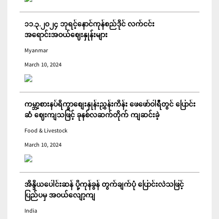
၁၁.၃.၂၀၂၄ ဘုရင့်နောင်ကုန်စည်ဒိုင် လက်ငင်း
အရောင်းအဝယ်ဈေးနှုန်းများ
Myanmar
March 10, 2024
ကမ္ဘာ့စားနပ်ရိက္ခာစျေးနှုန်းညွှန်းကိန်း ဖေဖော်ဝါရီတွင် ပြောင်း
ဆံ ဈေးကျသဖြင့် ခုနစ်လဆက်တိုက် ကျဆင်းခဲ့
Food & Livestock
March 10, 2024
အိန္ဒိယပေါင်းဆန် ပို့ကုန်ခွန် တွက်ချက်ပုံ ပြောင်းလဲသဖြင့်
ပြည်ပမှ အဝယ်လျော့ကျ
India