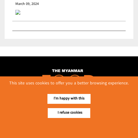
March 09, 2024
This site uses cookies to offer you a better browsing experience.
I'm happy with this
I refuse cookies
No. 614, First Floor ( Left )
MaharBandoola Road,
Latha Township, Yangon, Myanmar.
Tel :: 09 448001662