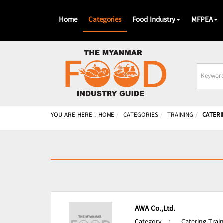
Home
Categories
Food Industry
MFPEA
Busines
Name
YOU ARE HERE :
HOME
CATEGORIES
TRAINING
CATERI
AWA Co.,Ltd.
Category
:
Catering Train