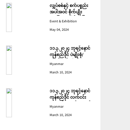
လျှပ်စစ်နှင့် စက်ပစ္စည်း
အပါအဝင် စိုက်ပျိုး
မွေးမြူရေးဆိုင်ရာ ပြပွဲ
Event & Exhibition
ကျင်းပ ပြုလုပ်မည်
May 04, 2024
၁၁.၃.၂၀၂၄ ဘုရင့်နောင်
ကုန်စည်ဒိုင် ပဲမျိုးစုံ/
ပြောင်း/နှမ်းတို့၏ FOB
Myanmar
(USD) ဈေးနှုန်းများ
March 10, 2024
၁၁.၃.၂၀၂၄ ဘုရင့်နောင်
ကုန်စည်ဒိုင် လက်ငင်း
အရောင်းအဝယ်ဈေးနှုန်း
Myanmar
များ
March 10, 2024