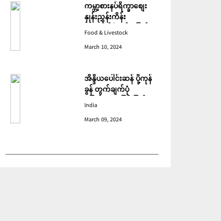
ကမ္ဘာ့စားနပ်ရိက္ခာစျေး
နှုန်းညွှန်းကိန်း
ဖေဖော်ဝါရီတွင် ပြောင်း
Food & Livestock
ဆံ ဈေးကျသဖြင့် ခုနစ်လ
March 10, 2024
ဆက်တိုက် ကျဆင်းခဲ့
အိန္ဒိယပေါင်းဆန် ပို့ကုန်
ခွန် တွက်ချက်ပုံ
ပြောင်းလဲသဖြင့် ပြည်ပမှ
India
အဝယ်လျော့ကျ
March 09, 2024