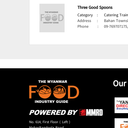
Three Good Spoons
Category
:
Catering Train
Address
:
Bahan Townsh
Phone
:
09-769707175
Our
No. 614, First Floor ( Left )