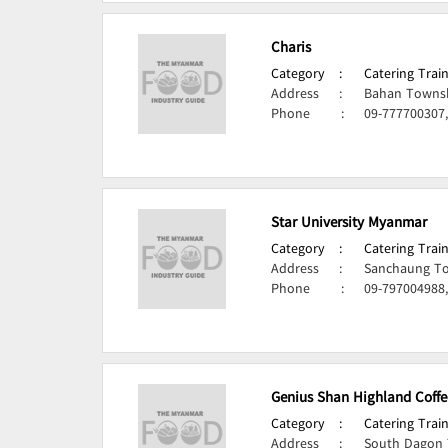
Charis
Category
:
Catering Train
Address
:
Bahan Townsh
Phone
:
09-777700307
Star University Myanmar
Category
:
Catering Train
Address
:
Sanchaung To
Phone
:
09-797004988
Genius Shan Highland Coffe
Category
:
Catering Train
Address
:
South Dagon 