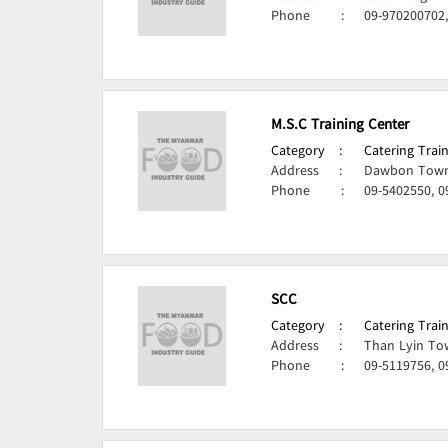
Phone
:
09-970200702,
M.S.C Training Center
Category
:
Catering Train
Address
:
Dawbon Town
Phone
:
09-5402550, 0
SCC
Category
:
Catering Train
Address
:
Than Lyin To
Phone
:
09-5119756, 0