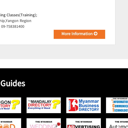
ing Classes(Training);
ip,Yangon Region
, 09-758381400
More Information
 Guides