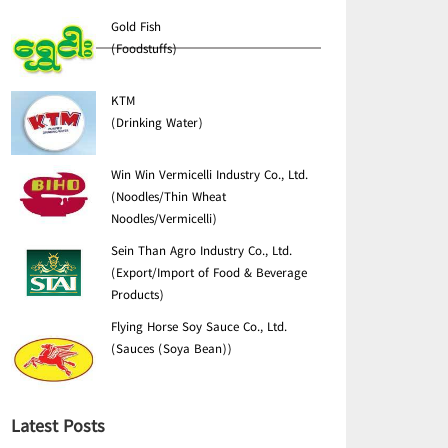
Gold Fish
(Foodstuffs)
KTM
(Drinking Water)
Win Win Vermicelli Industry Co., Ltd.
(Noodles/Thin Wheat
Noodles/Vermicelli)
Sein Than Agro Industry Co., Ltd.
(Export/Import of Food & Beverage
Products)
Flying Horse Soy Sauce Co., Ltd.
(Sauces (Soya Bean))
Latest Posts