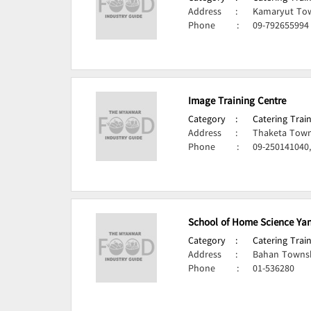
Address
:
Kamaryut Tow
Phone
:
09-792655994
Image Training Centre
Category
:
Catering Train
Address
:
Thaketa Town
Phone
:
09-250141040
School of Home Science Ya
Category
:
Catering Train
Address
:
Bahan Townsh
Phone
:
01-536280