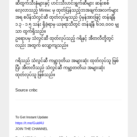
ဆီထွက်သီးနှံများနှင့် ဟင်းသီးဟင်းရွက်ဆီများ ဆန်းစစ်
လေ့လာသည့် Mintec မှ ထုတ်ပြန်သည့်ဘအချက်အလက်များ
အရ စပိန်သံလွင်ဆီ ထုတ်လုပ်မှုသည် ပုံမှန်အားဖြင့် တန်ချိန်
၁.၃ - ၁.၅ သန်း ရှိခဲ့ရာမှ ယခုရာသီတွင် တန်ချိန် ၆၁၀,၀၀၀ မျှ
သာ ထွက်ရှိသည်။
ဥရောပမှ သံလွင်ဆီ ထုတ်လုပ်သည့် ဂရိနှင့် အီတလီတို့တွင်
လည်း အထွက် လျော့ကျသည်။
ဂရိသည် သံလွင်ဆီ ကမ္ဘာ့ဒုတိယ အများဆုံး ထုတ်လုပ်သူ ဖြစ်
ပြီး အီတလီသည် သံလွင်ဆီ ကမ္ဘာ့တတိယ အများဆုံး
ထုတ်လုပ်သူ ဖြစ်သည်။
Source cnbc
To Get Instant Update
https://t.me/Guid4U
JOIN THE CHANNEL