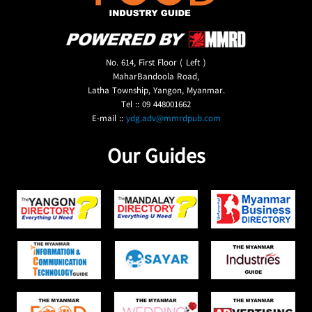
No. 614, First Floor ( Left )
MaharBandoola Road,
Latha Township, Yangon, Myanmar.
Tel :: 09 448001662
E-mail ::
ydg.adv@mmrdpub.com
Our Guides