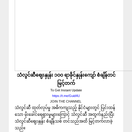
သံလွင်ဆီဈေးနှုန်း ၁၀၀ ရာခိုင်နှုန်းကျော် စံချိန်တင်
မြင့်တက်
To Get Instant Update
https://t.me/Guid4U
JOIN THE CHANNEL
သံလွင်ဆီ ထုတ်လုပ်မှု အဓိကကျသည့် နိုင်ငံများတွင် ပြင်းထန်
သော မိုးခေါင်ရေရှားမှုများကြောင့် သံလွင်ဆီ အထွက်နည်းပြီး
သံလွင်ဆီဈေးနှုန်း စံချိန်သစ် တင်သည်အထိ မြင့်တက်လာခဲ့
သည်။