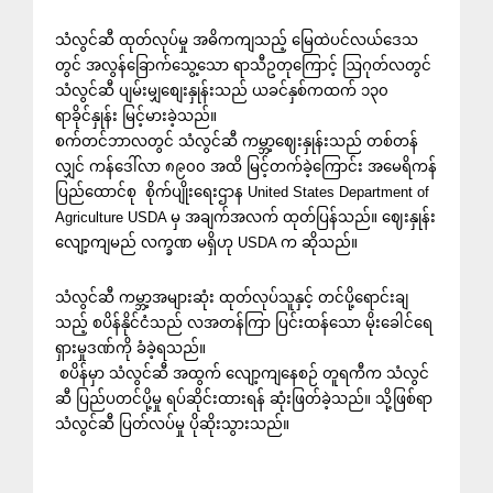
သံလွင်ဆီ ထုတ်လုပ်မှု အဓိကကျသည့် မြေထဲပင်လယ်ဒေသ
တွင် အလွန်ခြောက်သွေ့သော ရာသီဥတုကြောင့် ဩဂုတ်လတွင်
သံလွင်ဆီ ပျမ်းမျှစျေးနှုန်းသည် ယခင်နှစ်ကထက် ၁၃၀
ရာခိုင်နှုန်း မြင့်မားခဲ့သည်။
စက်တင်ဘာလတွင် သံလွင်ဆီ ကမ္ဘာ့ဈေးနှုန်းသည် တစ်တန်
လျှင် ကန်ဒေါ်လာ ၈၉၀၀ အထိ မြင့်တက်ခဲ့ကြောင်း အမေရိကန်
ပြည်ထောင်စု စိုက်ပျိုးရေးဌာန United States Department of
Agriculture USDA မှ အချက်အလက် ထုတ်ပြန်သည်။ ဈေးနှုန်း
လျော့ကျမည် လက္ခဏ မရှိဟု USDA က ဆိုသည်။
သံလွင်ဆီ ကမ္ဘာ့အများဆုံး ထုတ်လုပ်သူနှင့် တင်ပို့ရောင်းချ
သည့် စပိန်နိုင်ငံသည် လအတန်ကြာ ပြင်းထန်သော မိုးခေါင်ရေ
ရှားမှုဒဏ်ကို ခံခဲ့ရသည်။
စပိန်မှာ သံလွင်ဆီ အထွက် လျော့ကျနေစဉ် တူရကီက သံလွင်
ဆီ ပြည်ပတင်ပို့မှု ရပ်ဆိုင်းထားရန် ဆုံးဖြတ်ခဲ့သည်။ သို့ဖြစ်ရာ
သံလွင်ဆီ ပြတ်လပ်မှု ပိုဆိုးသွားသည်။