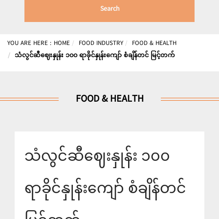
Search
YOU ARE HERE :
HOME
FOOD INDUSTRY
FOOD & HEALTH
သံလွင်ဆီဈေးနှုန်း ၁၀၀ ရာခိုင်နှုန်းကျော် စံချိန်တင် မြင့်တက်
FOOD & HEALTH
သံလွင်ဆီဈေးနှုန်း ၁၀၀
ရာခိုင်နှုန်းကျော် စံချိန်တင်