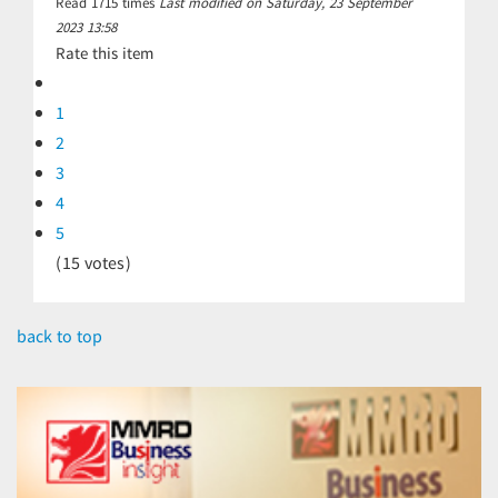
Read
1715
times
Last modified on Saturday, 23 September
2023 13:58
Rate this item
1
2
3
4
5
(15 votes)
back to top