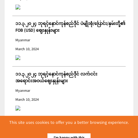
၁၁.၃.၂၀၂၄ ဘုရင့်နောင်ကုန်စည်ဒိုင် ပဲမျိုးစုံ/ပြောင်း/နှမ်းတို့၏
FOB (USD) ဈေးနှုန်းများ
Myanmar
March 10, 2024
၁၁.၃.၂၀၂၄ ဘုရင့်နောင်ကုန်စည်ဒိုင် လက်ငင်း
အရောင်းအဝယ်ဈေးနှုန်းများ
Myanmar
March 10, 2024
This site uses cookies to offer you a better browsing experience.
ကမ္ဘာ့စားနပ်ရိက္ခာစျေးနှုန်းညွှန်းကိန်း ဖေဖော်ဝါရီတွင် ပြောင်း
ဆံ ဈေးကျသဖြင့် ခုနစ်လဆက်တိုက် ကျဆင်းခဲ့