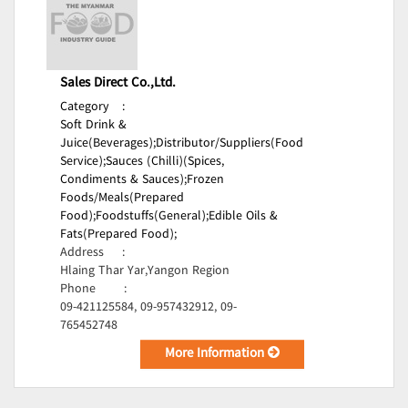
Sales Direct Co.,Ltd.
Category
:
Soft Drink &
Juice(Beverages);
Distributor/Suppliers(Food
Service);
Sauces (Chilli)(Spices,
Condiments & Sauces);
Frozen
Foods/Meals(Prepared
Food);
Foodstuffs(General);
Edible Oils &
Fats(Prepared Food);
Address
:
Hlaing Thar Yar,Yangon Region
Phone
:
09-421125584, 09-957432912, 09-
765452748
More Information