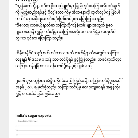
"ကျွန်တော်တို့ရဲ့ အဓိက ဦးတည်ချက်မှာ ပြည်တွင်းသကြားလိုအပ်ချက်
ကို ဖြည့်ဆည်းရန်နှင့် ပိုလျှံသောကြံမှ အီသနောကို ထုတ်လုပ်ရန်ဖြစ်ပါ
တယ်" ဟု အစိုးရသတင်းရင်းမြစ်တစ်ခုက ပြောကြားသည်။
“ဒီ‌ေတာ့ လာမယ့်ရာသီမှာ သကြားပို့ကုန်ခွဲတမ်းများအတွက် ခွဲဝေ
ချထားပေးဖို့ ကျွန်တော်တို့မှာ သကြားအလုံအလောက်ရှိမှာ မဟုတ်ပါ
ဘူး”ဟု ၎င်းက ပြောကြားသည်။
အိန္ဒိယနိုင်ငံသည် စက်တင်ဘာလအထိ လက်ရှိရာသီအတွင်း သကြား
တန်ချိန် ၆ ဒသမ ၁ သန်းသာ တင်ပို့ရန် ခွင့်ပြုခဲ့သည်။ ယခင်ရာသီတွင်
သကြားတန်ချိန် ၁၁.၁ သန်း တင်ပို့ရန် ခွင့်ပြုခဲ့သည်
၂၀၁၆ ခုနှစ်တုန်းက အိန္ဒိယနိုင်ငံသည် ပြည်ပသို့ သကြားတင်ပို့မှုအပေါ်
အခွန် ၂၀% ချမှတ်ခဲ့သည်။ သကြားတင်ပို့မှု လျော့ကျစေရန် အခွန်တိုး
မြှင့် ကောက်ခံခြင်း ဖြစ်သည်။
.