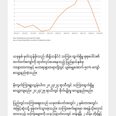
ယခုနှစ် မုတ်သုန်မိုးသည် အိန္ဒိယနိုင်ငံ သကြား ထွက်ရှိမှု စုစုပေါင်း၏
ထက်ဝက်ကျော်ကို ထုတ်လုပ်ပေးနေသည့် ပြည်နယ်နှစ်ခု
ကာနာတာကာနှင့် မဟာရာရှာထရာတို့တွင် ပျမ်းမျှအောက် ၅၀% ကျော်
လျော့နည်းခဲ့သည်။
မိုးကွက်ကြားရွာသွန်းပါက ၂၀၂၃/၂၄ ရာသီတွင် သကြားထွက်ရှိမှု
လျော့ကျမည်။ ၂၀၂၄/၂၅ ရာသီတွင် စိုက်ပျိုးမှု လျော့နည်းမည်။
ပြည်တွင်းသကြားဈေးသည် ယခုတစ်ပတ်အတွင်း ၂ နှစ်တာအတွင်း
အမြင့်ဆုံးသို့ ခုန်တက်သွားခဲ့သည်။ သကြားစက်များမှာ အရန်သိုလှောင်
ထားသည့် သကြားများကို ယခု ဩဂုတ်လတွင် တန်ချိန် ၂ သိန်း တိုးမြှင့်