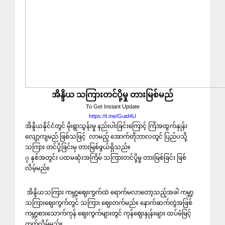
အိန္ဒိယ သကြားတင်ပို့မှု တားမြစ်မည်
To Get Instant Update
https://t.me/Guid4U
အိန္ဒိယနိုင်ငံတွင် မိုးရွာသွန်းမှု နည်းပါးခြင်းကြောင့် ကြံအထွက်နှုန်း
လျော့ကျမည် ဖြစ်သဖြင့် လာမည့် အောက်တိုဘာလတွင် ပြည်ပသို့
သကြား တင်ပို့ခြင်းမှ တားမြစ်ဖွယ်ရှိသည်။
၇ နှစ်အတွင်း ပထမဆုံးအကြိမ် သကြားတင်ပို့မှု တားမြစ်ခြင်း ဖြစ်
လိမ့်မည်။
အိန္ဒိယသကြား ကမ္ဘာ့ဈေးကွက်ထဲ ရောက်မလာတော့သည့်အခါ ကမ္ဘာ့
သကြားဈေးကွက်တွင် သကြား ဈေးတက်မည်။ နောက်ဆက်တွဲအဖြစ်
ကမ္ဘာ့စားသောက်ကုန် ဈေးကွက်များတွင် ကုန်ဈေးနှုန်းများ ထပ်မံမြင့်
တက်လိမ့်မည်။