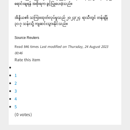
ရောင်းချရန် အစိုးရက ခွင့်ပြုပေးခဲ့သည်။
အိန္ဒိယ၏ သကြားထုတ်လုပ်မှုသည် ၂၀၂၃/၂၄ ရာသီတွင် တန်ချိန်
၃၁.၇ သန်းသို့ ကျဆင်းသွားနိုင်သည်။
Source Reuters
Read
846
times
Last modified on Thursday, 24 August 2023
00:46
Rate this item
1
2
3
4
5
(0 votes)