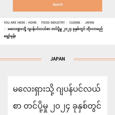
Search
YOU ARE HERE :
HOME
FOOD INDUSTRY
CUISINE
JAPAN
မလေးရှားသို့ ဂျပန်ပင်လယ်စာ တင်ပို့မှု ၂၀၂၄ ခုနှစ်တွင် တိုးလာမည်
မျှော်မှန်း
JAPAN
မလေးရှားသို့ ဂျပန်ပင်လယ်
စာ တင်ပို့မှု ၂၀၂၄ ခုနှစ်တွင်