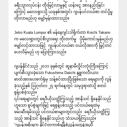
ခရီးသွားလုပ်ငန်း တိုးမြင့်လာမှုနှင့် ယန်းငွေ အားနည်းခြင်း
ကြောင့် မလေးရှားသို့ ယခုနှစ်အတွင်း ဂျပန်ပင်လယ်စာ တင်ပို့မှု
တိုးလာမည်ဟု မျှော်မှန်းထားသည်။
Jetro Kuala Lumpur ၏ မန်နေဂျင်းဒါရိုက်တာ Koichi Takano
က မလေးရှားတွင်စီးပွားရေး တိုးတက်မှု ပိုမိုကောင်းမွန်မည်ဟု
မျှော်လင့်ထားသဖြင့် ဂျပန်ပင်လယ်စာ ၀ယ်လိုအားကို မြှင့်တင်
ပေးလိမ့်မည် ဟု ပြောကြားသည်။
ဂျပန်နိုင်ငံသည် ၂၀၁၁ ခုနှစ်တွင် ဆူနာမီလှိုင်းလုံးကြီးကြောင့်
ပျက်စီးသွားခဲ့သော Fukushima Daiichi နျူကလီးယား
ဓာတ်အားပေးစက်ရုံမှ သန့်စင်ထားပြီးဖြစ်သော ရေများကို လွန်
ခဲ့သည့်နှစ် သြဂုတ်လ ၂၄ ရက်နေ့တွင် သမုဒ္ဒရာထဲသို့ စတင်
စွန့်ပစ်ခဲ့သည်။
၎င်းရေများတွင် ရေဒီယိုသတ္တိကြွသည့် အာနိသင် ရှိနေနိုင်သည်
ဟူသော စွပ်စွဲချက်ဖြင့် ရေစွန့်ပစ်သည့် ပင်လယ်ရေထဲမှ
ဖမ်းဆီးရမိသည့် ပင်လယ်စာများတွင်လည်း ရေဒီယိုသတ္တိကြွ
သည့် အာနိသင် ရှိနေနိုင်သည်ဟု သံသယရှိကြသည်။
"ဂျပန်အစိုးရက နိုင်ငံတကာစံချိန်စံညွှန်းတွေနဲ့အညီ