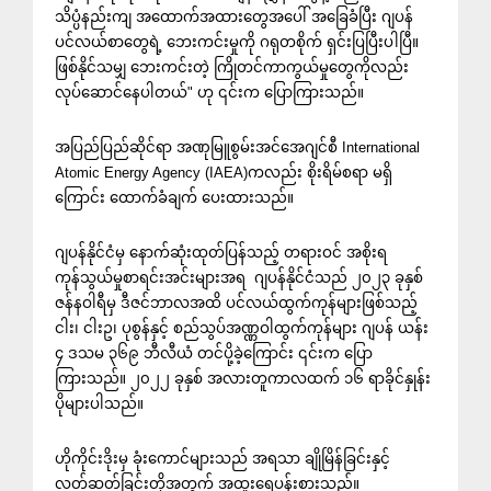
သိပ္ပံနည်းကျ အထောက်အထားတွေအပေါ် အခြေခံပြီး ဂျပန်
ပင်လယ်စာတွေရဲ့ ဘေးကင်းမှုကို ဂရုတစိုက် ရှင်းပြပြီးပါပြီ။
ဖြစ်နိုင်သမျှ ဘေးကင်းတဲ့ ကြိုတင်ကာကွယ်မှုတွေကိုလည်း
လုပ်ဆောင်နေပါတယ်" ဟု ၎င်းက ပြောကြားသည်။
အပြည်ပြည်ဆိုင်ရာ အဏုမြူစွမ်းအင်အေဂျင်စီ International
Atomic Energy Agency (IAEA)ကလည်း စိုးရိမ်စရာ မရှိ
ကြောင်း ထောက်ခံချက် ပေးထားသည်။
ဂျပန်နိုင်ငံမှ နောက်ဆုံးထုတ်ပြန်သည့် တရားဝင် အစိုးရ
ကုန်သွယ်မှုစာရင်းအင်းများအရ ဂျပန်နိုင်ငံသည် ၂၀၂၃ ခုနှစ်
ဇန်နဝါရီမှ ဒီဇင်ဘာလအထိ ပင်လယ်ထွက်ကုန်များဖြစ်သည့်
ငါး၊ ငါးဥ၊ ပုစွန်နှင့် စည်သွပ်အဏ္ဏဝါထွက်ကုန်များ ဂျပန် ယန်း
၄ ဒသမ ၃၆၉ ဘီလီယံ တင်ပို့ခဲ့ကြောင်း ၎င်းက ပြော
ကြားသည်။ ၂၀၂၂ ခုနှစ် အလားတူကာလထက် ၁၆ ရာခိုင်နှုန်း
ပိုများပါသည်။
ဟိုကိုင်းဒိုးမှ ခုံးကောင်များသည် အရသာ ချိုမြိန်ခြင်းနှင့်
လတ်ဆတ်ခြင်းတို့အတွက် အထူးရေပန်းစားသည်။