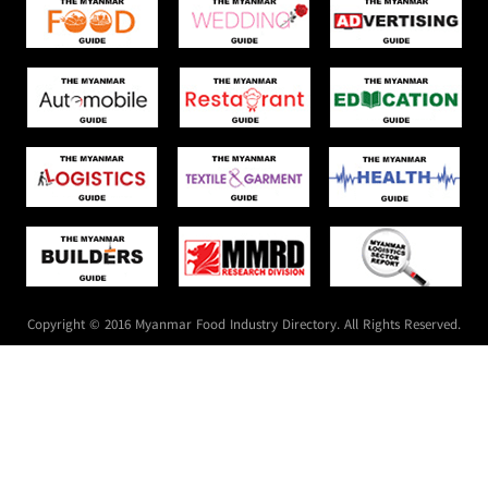
Copyright © 2016 Myanmar Food Industry Directory. All Rights Reserved.