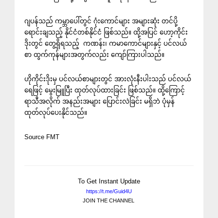
ဂျပန်သည် ကမ္ဘာပေါ်တွင် ဂုံးကောင်များ အများဆုံး တင်ပို့
ရောင်းချသည့် နိုင်ငံတစ်နိုင်ငံ ဖြစ်သည်။ ထို့အပြင် ဟော့ကိုင်း
ဒိုးတွင် တွေ့ရှိရသည့် ကဏန်း၊ ကမာကောင်များနှင့် ပင်လယ်
စာ ထွက်ကုန်များအတွက်လည်း ကျော်ကြားပါသည်။
ဟိုကိုင်းဒိုးမှ ပင်လယ်စာများတွင် အားလုံးနီးပါးသည် ပင်လယ်
ရေဖြင့် မွေးမြူပြီး ထုတ်လုပ်ထားခြင်း ဖြစ်သည်။ ထို့ကြောင့်
ရာသီအလိုက် အနည်းအများ ပြောင်းလဲခြင်း မရှိဘဲ ပုံမှန်
ထုတ်လုပ်ပေးနိုင်သည်။
Source FMT
To Get Instant Update
https://t.me/Guid4U
JOIN THE CHANNEL