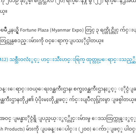
19” ကို ၂၀၁၉ ခုႏွစ္၊ စက္တင္ဘာလ (၂၀) ရက္ေန႔ မွ (၂၂) ရက္ေန႕အထ
ယ္။
ယ္ရွိ Fortune Plaza (Myanmar Expo) တြင္ ၃ ရက္တိုင္တိုင္ က်င္းပ
ျပပြဲတြင္ကုန္ပစၥည္းမ်ားကို ဝင္ေရာက္ျပသႏိုင္ပါတယ္။
) (412) သစ္သီးဝလံႏွင့္ ဟင္းသီးဟင္းရြက္ ထုတ္လုပ္ေရာင္းသည့္ဆို
န္းေရာင္းဝယ္ေရးဝန္ႀကီးဌာန၊ စက္မႈဝန္ႀကီးဌာနႏွင့္ ႏိုင္ငံျခ
္ႀကီးဌာနတို႕၏ ပံ့ပိုးမႈတို႕ျဖင့္ က်င္းပျပဳလုပ္သြားမွာ ျဖစ္ပါတယ္
င္ ျမန္မာႏိုင္ငံရွိ ျပည္နယ္ႏွင့္တိုင္းမ်ားမွ ေဒသထြက္ကုန္ႏွင္
inish Products) မ်ားကို ျပခန္းေပါင္း (၂၀၀) ေက်ာ္ျဖင့္ ပါဝင