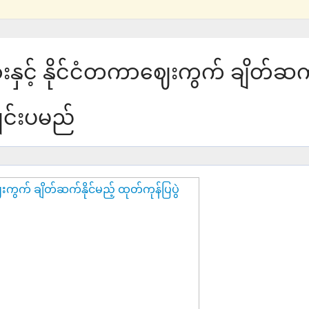
းနှင့် နိုင်ငံတကာဈေးကွက် ချိတ်ဆ
ကျင်းပမည်