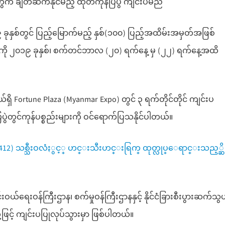
ွက် ချိတ်ဆက်နိုင်မည့် ထုတ်ကုန်ပြပွဲ ကျင်းပမည်
ခုနှစ်တွင် ပြည့်မြောက်မည့် နှစ်(၁၀၀) ပြည့်အထိမ်းအမှတ်အဖြစ်
9” ကို ၂၀၁၉ ခုနှစ်၊ စက်တင်ဘာလ (၂၀) ရက်နေ့ မှ (၂၂) ရက်နေ့အထိ
်ရှိ Fortune Plaza (Myanmar Expo) တွင် ၃ ရက်တိုင်တိုင် ကျင်းပ
 ပြပွဲတွင်ကုန်ပစ္စည်းများကို ဝင်ရောက်ပြသနိုင်ပါတယ်။
) (412) သစ္သီးဝလံႏွင့္ ဟင္းသီးဟင္းရြက္ ထုတ္လုပ္ေရာင္းသည့္ဆို
င်းဝယ်ရေးဝန်ကြီးဌာန၊ စက်မှုဝန်ကြီးဌာနနှင့် နိုင်ငံခြားစီးပွားဆက်သွ
မှုတို့ဖြင့် ကျင်းပပြုလုပ်သွားမှာ ဖြစ်ပါတယ်။