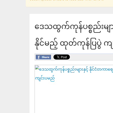
ဒေသထွက်ကုန်ပစ္စည်းမျာ
နိုင်မည့် ထုတ်ကုန်ပြပွဲ 