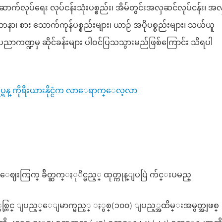
 ဆောက်လုပ်ရေး လုပ်ငန်းသုံးပစ္စည်း၊ အိမ်တွင်းအလှဆင်လုပ်ငန်း၊ အလ
ာ၊ စား သောက်ကုန်ပစ္စည်းများ၊ ယာဉ် အပိုပစ္စည်းများ၊ သယ်ယူ
ပညာကဏ္ဍမှ ဆိုင်ခန်းများ ပါဝင်ပြသသွားမည်ဖြစ်ကြောင်း သိရပါ
္ရန္ ကိုရီးယားနိုင္ငံက လာေရာက္ေလ့လာ
ဈးကြက္ ခ်ိတ္ဆက္ႏုိင္မည့္ ထုတ္ကုန္ျပပြဲ က်င္းပမည္
ခုႏွစ္တြင္ ျပည့္ေျမာက္မည့္ ႏွစ္(၁၀၀) ျပည့္အထိမ္းအမွတ္အျဖစ္