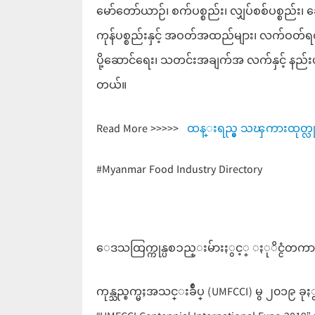
မော်တော်ယာဉ်၊ စက်ပစ္စည်း၊ လျှပ်စစ်ပစ္စည်း၊
ကုန်ပစ္စည်းနှင့် အဝတ်အထည်များ၊ လက်ဝတ်ရတန
ပို့ဆောင်ရေး၊ သတင်းအချက်အ လက်နှင့် နည်း
တယ်။
Read More >>>>>
ထန္းရည္မွ သၾကားထုတ္လုပ
#Myanmar Food Industry Directory
ေဒသထြက္ကုန္ပစၥည္းမ်ားႏွင့္ ႏုိင္ငံတကာေ
ကုန္သည္စက္မႈအသင္းခ်ဳပ္ (UMFCCI) မွ ၂၀၁၉ 