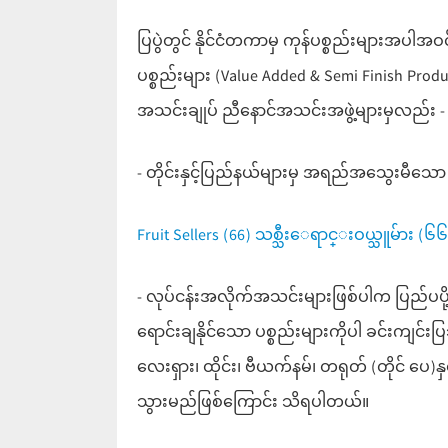
ပြပွဲတွင် နိုင်ငံတကာမှ ကုန်ပစ္စည်းများအပါအဝင် 
ပစ္စည်းများ (Value Added & Semi Finish Produc
အသင်းချုပ် ညီနောင်အသင်းအဖွဲ့များမှလည်း -
- တိုင်းနှင့်ပြည်နယ်များမှ အရည်အသွေးမီသေ
Fruit Sellers (66) သစ္သီးေရာင္းဝယ္သူမ်ား (၆၆) 
- လုပ်ငန်းအလိုက်အသင်းများဖြစ်ပါက ပြည်ပပို့က
ရောင်းချနိုင်သော ပစ္စည်းများကိုပါ ခင်းကျင်း
လေးရှား၊ ထိုင်း၊ ဗီယက်နမ်၊ တရုတ် (တိုင် ပေ)နှ
သွားမည်ဖြစ်ကြောင်း သိရပါတယ်။