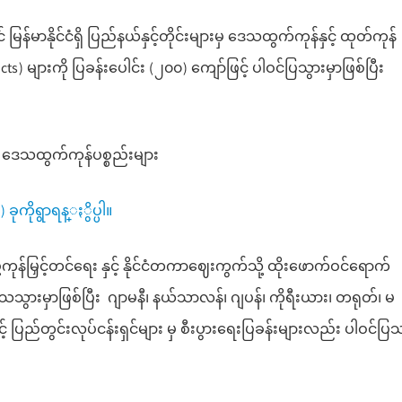
မြန်မာနိုင်ငံရှိ ပြည်နယ်နှင့်တိုင်းများမှ ဒေသထွက်ကုန်နှင့် ထုတ်ကုန်
ts) များကို ပြခန်းပေါင်း (၂၀၀) ကျော်ဖြင့် ပါဝင်ပြသွားမှာဖြစ်ပြီး
ာ ဒေသထွက်ကုန်ပစ္စည်းများ
ခုကိုရွာရန္ႏွိပ္ပါ။
ုန်မြှင့်တင်ရေး နှင့် နိုင်ငံတကာဈေးကွက်သို့ ထိုးဖောက်ဝင်ရောက်
ပြသသွားမှာဖြစ်ပြီး ဂျာမနီ၊ နယ်သာလန်၊ ဂျပန်၊ ကိုရီးယား၊ တရုတ်၊ မ
င့် ပြည်တွင်းလုပ်ငန်းရှင်များ မှ စီးပွားရေးပြခန်းများလည်း ပါဝင်ပြ