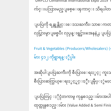
“UMFCCI Centennial International Expo 20
က်င္းပသြားမည္ျဖစ္ေၾကာင္း သိရပါတ
ျပပြဲကို ရန္ကုန္တိုင္းေဒသႀကီး၊ သာေကတၿမိဳ႕န
လုပ္သြားမွာျဖစ္ၿပီး လုပ္ငန္းရွင္မ်ားအေနနဲ႕ 
Fruit & Vegetables (Producers/Wholesalers
မ်ား ၄၁၂ ကိုရွာရန္ႏွိပ္ပါ။
အဆိုပါျပပြဲႀကီးကို စီးပြားေရးႏွင့္ ကူးသ
စီးပြားဆက္သြယ္ေရးႏွင့္ရင္းႏွီးျမွဳပ္ႏွံမႈဝန
ျပပြဲတြင္ ႏိုင္ငံတကာမွ ကုန္ပစၥည္းမ်ားအပါအဝ
ထုတ္ကုန္ပစၥည္းမ်ား (Value Added & Semi F