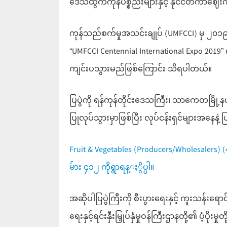
ဒေသထွက်ကုန်ပစ္စည်းများနှင့် နိုင်ငံတကာဈေးက
ကုန်သည်စက်မှုအသင်းချုပ် (UMFCCI) မှ ၂၀၁၉ 
“UMFCCI Centennial International Expo 201
ကျင်းပသွားမည်ဖြစ်ကြောင်း သိရပါတယ်။
ပြပွဲကို ရန်ကုန်တိုင်းဒေသကြီး၊ သာကေတမြို့နယ
ပြုလုပ်သွားမှာဖြစ်ပြီး လုပ်ငန်းရှင်များအနေနဲ့
Fruit & Vegetables (Producers/Wholesalers
မ်ား ၄၁၂ ကိုရွာရန္ႏွိပ္ပါ။
အဆိုပါပြပွဲကြီးကို စီးပွားရေးနှင့် ကူးသန်းရော
ရေးနှင့်ရင်းနှီးမြှုပ်နှံမှုဝန်ကြီးဌာနတို့၏ ပံ့ပိုး