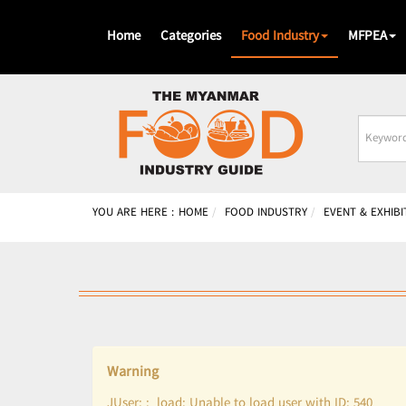
Home
Categories
Food Industry
MFPEA
Busines
Name
YOU ARE HERE :
HOME
FOOD INDUSTRY
EVENT & EXHIBI
Warning
JUser: :_load: Unable to load user with ID: 540