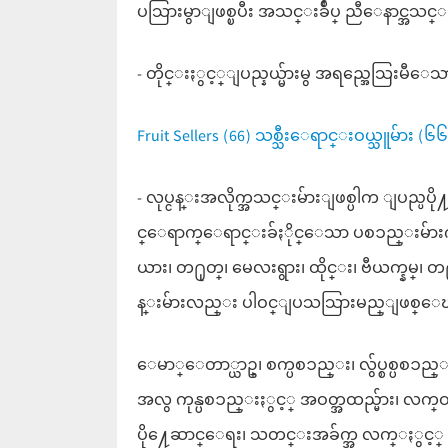
ပသြားမွာျဖစ္ၿပီး အသင္းခ်ဳပ္ ညီေနာင္အသင
- တိုင္းႏွင့္ျပည္နယ္မ်ားမွ အရည္အေသြးမီ
Fruit Sellers (66) သစ္သီးေရာင္းဝယ္သူမ်ား (၆၆) 
- လုပ္ငန္းအလိုက္အသင္းမ်ားျဖစ္ပါက ျပည္ပပိ
င္ေရာက္ေရာင္းခ်ႏိုင္ေသာ ပစၥည္းမ်ားကိုပါ
ယား၊ တ႐ုတ္၊ မေလးရွား၊ ထိုင္း၊ ဗီယက္နမ္၊ တ႐
န္းမ်ားလည္း ပါဝင္ျပသသြားမည္ျဖစ္ေ
ေမာ္ေတာ္ယာဥ္၊ စက္ပစၥည္း၊ လွ်ပ္စစ္ပစၥည္း
အလွ ကုန္ပစၥည္းႏွင့္ အဝတ္အထည္မ်ား၊ လက္ဝ
ပို႔ေဆာင္ေရး၊ သတင္းအခ်က္အ လက္ႏွင့္