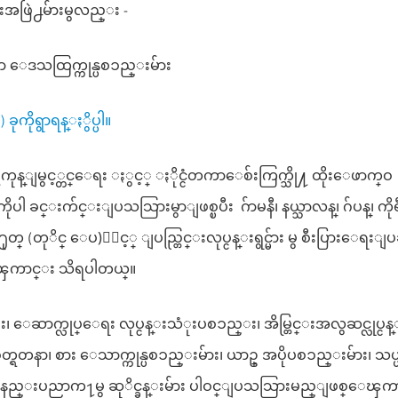
္းအဖြဲ႕မ်ားမွလည္း -
ေသာ ေဒသထြက္ကုန္ပစၥည္းမ်ား
ခုကိုရွာရန္ႏွိပ္ပါ။
ု႔ကုန္ျမွင့္တင္ေရး ႏွင့္ ႏိုင္ငံတကာေစ်းကြက္သို႔ ထိုးေဖာက္ဝ
 ခင္းက်င္းျပသသြားမွာျဖစ္ၿပီး ဂ်ာမနီ၊ နယ္သာလန္၊ ဂ်ပန္၊ ကိုရ
ုတ္ (တုိင္ ေပ)ႏွင့္ ျပည္တြင္းလုပ္ငန္းရွင္မ်ား မွ စီးပြားေရးျ
ၾကာင္း သိရပါတယ္။
၊ ေဆာက္လုပ္ေရး လုပ္ငန္းသံုးပစၥည္း၊ အိမ္တြင္းအလွဆင္လုပ္ငန္
တ္ရတနာ၊ စား ေသာက္ကုန္ပစၥည္းမ်ား၊ ယာဥ္ အပိုပစၥည္းမ်ား၊ သယ
 နည္းပညာက႑မွ ဆုိင္ခန္းမ်ား ပါဝင္ျပသသြားမည္ျဖစ္ေၾက