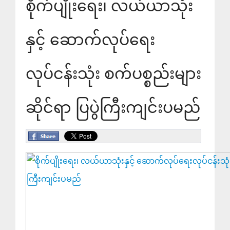
စိုက်ပျိုးရေး၊ လယ်ယာသုံး
နှင့် ဆောက်လုပ်ရေး
လုပ်ငန်းသုံး စက်ပစ္စည်းများ
ဆိုင်ရာ ပြပွဲကြီးကျင်းပမည်