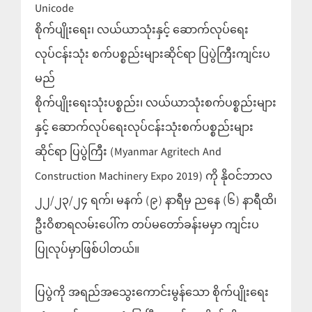
Unicode
စိုက်ပျိုးရေး၊ လယ်ယာသုံးနှင့် ဆောက်လုပ်ရေး
လုပ်ငန်းသုံး စက်ပစ္စည်းများဆိုင်ရာ ပြပွဲကြီးကျင်းပ
မည်
စိုက်ပျိုးရေးသုံးပစ္စည်း၊ လယ်ယာသုံးစက်ပစ္စည်းများ
နှင့် ဆောက်လုပ်ရေးလုပ်ငန်းသုံးစက်ပစ္စည်းများ
ဆိုင်ရာ ပြပွဲကြီး (Myanmar Agritech And
Construction Machinery Expo 2019) ကို နိုဝင်ဘာလ
၂၂/၂၃/၂၄ ရက်၊ မနက် (၉) နာရီမှ ညနေ (၆) နာရီထိ၊
ဦးဝိစာရလမ်းပေါ်က တပ်မတော်ခန်းမမှာ ကျင်းပ
ပြုလုပ်မှာဖြစ်ပါတယ်။
ပြပွဲကို အရည်အသွေးကောင်းမွန်သော စိုက်ပျိုးရေး