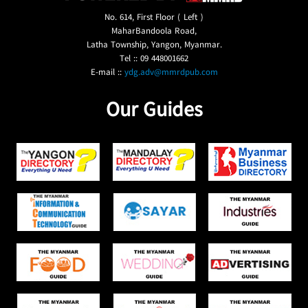
No. 614, First Floor ( Left )
MaharBandoola Road,
Latha Township, Yangon, Myanmar.
Tel :: 09 448001662
E-mail ::
ydg.adv@mmrdpub.com
Our Guides