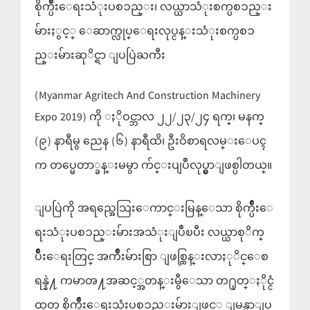
စိုက္ပ်ိဳးေရးသံုးပစၥည္း၊ လယ္ယာသံုးစက္ပစၥည္း
မ်ားႏွင့္ ေဆာက္လုပ္ေရးလုပ္ငန္းသံုးစက္ပစၥ
ည္းမ်ားဆုိင္ရာ ျပပြဲႀကီး
(Myanmar Agritech And Construction Machinery
Expo 2019) ကို ႏိုဝင္ဘာလ ၂၂/၂၃/၂၄ ရက္၊ မနက္
(၉) နာရီမွ ညေန (၆) နာရီထိ၊ ဦးဝိစာရလမ္းေပၚ
က တပ္မေတာ္ခန္းမမွာ က်င္းပျပဳလုပ္မွာျဖစ္ပါတယ္။
ျပပြဲကို အရည္အေသြးေကာင္းမြန္ေသာ စိုက္ပ်ိဳးေ
ရးသံုးပစၥည္းမ်ားအသံုးျပဳၿပီး လယ္ယာစုိက္
ပ်ိဳးေရးတြင္ အက်ိဳးမ်ားစြာ ျဖစ္ထြန္းလာႏုိင္ေစ
ရန္နဲ႔ ကမာၻ႔အဆင့္အတန္းမွီေသာ တ႐ုတ္ႏိုင္ငံ
ထုတ္ စိုက္ပ်ိဳးေရးသုံးပစၥည္းမ်ားျဖင့္ ျမန္မာျပ