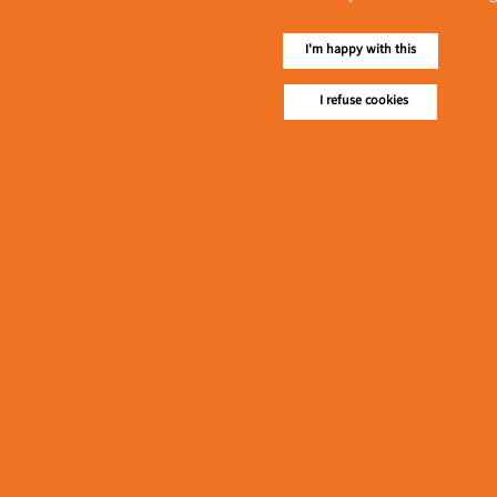
I'm happy with this
I refuse cookies