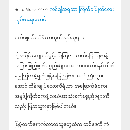
Read More >>>>>
ကင်ချီအရသာ ကြက်ဥပြုတ်လေး
လုပ်စားရအောင်
စက်ပစ္စည်းကိရိယာထုတ်လုပ်သူများ
ဒါ့အပြင် ကျောက်ပွင့်မြေသြဇာ၊ ဓာတ်မြေသြဇာနဲ့
အခြားဖြည့်စွက်ပစ္စည်းများ၊ သဘာဝအော်ဂဲနစ် ဓါတ်
မြေသြဇာနဲ့ ရွက်ဖြန်းမြေသြဇာ၊ အပင်ကြီးထွား
အောင် ထိန်းချုပ်သောကိရိယာ၊ အခြောက်ခံစက်၊
အမှုန့်ကြိတ်စက်နဲ့ လယ်ယာသုံးစက်ပစ္စည်းများကို
လည်း ပြသသွားမှာဖြစ်ပါတယ်။
ပြပွဲတက်ရောက်လာတဲ့သူတွေထဲက တစ်နေ့ကို ကံ