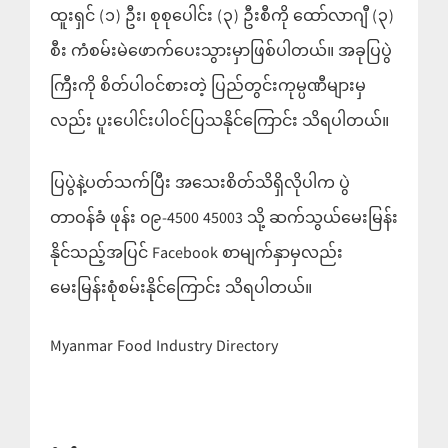
ထူးရှင် (၁) ဦး၊ စုစုပေါင်း (၃) ဦးစီကို ထော်လာဂျီ (၃)
စီး ကံစမ်းမဲဖောက်ပေးသွားမှာဖြစ်ပါတယ်။ အခုပြပွဲ
ကြီးကို စိတ်ပါဝင်စားတဲ့ ပြည်တွင်းကုမ္ပဏီများမှ
လည်း ပူးပေါင်းပါဝင်ပြသနိုင်ကြောင်း သိရပါတယ်။
ပြပွဲနဲ့ပတ်သက်ပြီး အသေးစိတ်သိရှိလိုပါက ပွဲ
တာဝန်ခံ ဖုန်း ၀၉-4500 45003 သို့ ဆက်သွယ်မေးမြန်း
နိုင်သည့်အပြင် Facebook စာမျက်နှာမှလည်း
မေးမြန်းစုံစမ်းနိုင်ကြောင်း သိရပါတယ်။
Myanmar Food Industry Directory