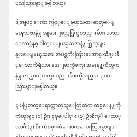
ပသသြားမွာျဖစ္ပါတယ္။
ဒါ့အျပင္ ေက်ာက္ပြင့္ေျမၾသဇာ၊ ဓာတ္ေျ
မၾသဇာနဲ႔ အျခားျဖည့္စြက္ပစၥည္းမ်ား၊ သဘာ
ဝေအာ္ဂဲနစ္ ဓါတ္ေျမၾသဇာနဲ႔ ႐ြက္ျဖ
န္းေျမၾသဇာ၊ အပင္ႀကီးထြားေအာင္ ထိန္းခ်ဳ
ပ္ေသာကိရိယာ၊ အေျခာက္ခံစက္၊ အမႈန႔္ႀကိတ္စက္
နဲ႔ လယ္ယာသုံးစက္ပစၥည္းမ်ားကိုလည္း ျပသ
သြားမွာျဖစ္ပါတယ္။
ျပပြဲတက္ေရာက္လာတဲ့သူေတြထဲက တစ္ေန႔ကို
ကံထူးရွင္ (၁) ဦး၊ စုစုေပါင္း (၃) ဦးစီကုိ ေထာ္
လာဂ်ီ (၃) စီး ကံစမ္းမဲေဖာက္ေပးသြားမွာျဖ