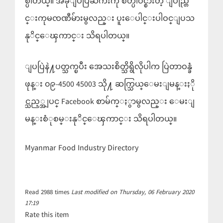
စ္ပါတယ္။ အခုျပပြဲႀကီးကို စိတ္ပါဝင္စားတဲ့ ျပည္တြ
င္းကုမၸဏီမ်ားမွလည္း ပူးေပါင္းပါဝင္ျပသ
နုိင္ေၾကာင္း သိရပါတယ္။
ျပပြဲနဲ႔ပတ္သက္ၿပီး အေသးစိတ္သိရွိလိုပါက ပြဲတာဝန္ခံ
ဖုန္း ၀၉-4500 45003 သို႔ ဆက္သြယ္ေမးျမန္းႏို
င္သည့္အျပင္ Facebook စာမ်က္ႏွာမွလည္း ေမးျ
မန္းစံုစမ္းနုိင္ေၾကာင္း သိရပါတယ္။
Myanmar Food Industry Directory
Read
2988
times
Last modified on Thursday, 06 February 2020
17:19
Rate this item