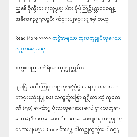
ည္၏ စိုက္ပ်ိဳးေရးလုပ္ငန္းမ်ား ပိုမိုတြင္က်ယ္လာေစရန္
အဓိကရည္႐ႊယ္ၿပီး က်င္းပျခင္းျဖစ္ပါတယ္။
Read More >>>>>
ကင္ခ်ီအရသာ ၾကက္ဥျပဳတ္ေလး
လုပ္စားရေအာင္
စက္ပစၥည္းကိရိယာထုတ္လုပ္သူမ်ား
ျပပြဲႀကီးတြင္ တ႐ုတ္ႏိုင္ငံမွ ေရာင္းအားအေ
ကာင္းဆုံးနဲ႔ ISO လက္မွတ္မ်ားစြာ ရရွိထားတဲ့ ကုမၸ
ဏီ (၅၀) ေက်ာ္မွ ပိုးသတ္ေဆး၊ ေပါင္းသတ္ေ
ဆး၊ မႈိသတ္ေဆး၊ ပိုးသတ္ေဆးျဖန္းစက္အျပင္
ေဆးျဖန္း Drone မ်ားနဲ႔ ပါကင္ထုတ္စက္မ်ား ပါဝင္ျ