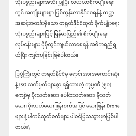
သုံးပစ္စည်းများအသုံးပြုပြီး လယ်ယာစိုက်ပျိုးရေး
တွင် အကျိုးများစွာ ဖြစ်ထွန်းလာနိုင်စေရန်နဲ့ ကမ္ဘာ့
အဆင့်အတန်းမှီသော တရုတ်နိုင်ငံထုတ် စိုက်ပျိုးရေး
သုံးပစ္စည်းများဖြင့် မြန်မာပြည်၏ စိုက်ပျိုးရေး
လုပ်ငန်းများ ပိုမိုတွင်ကျယ်လာစေရန် အဓိကရည်ရွှ
ယ်ပြီး ကျင်းပခြင်းဖြစ်ပါတယ်။
ပြပွဲကြီးတွင် တရုတ်နိုင်ငံမှ ရောင်းအားအကောင်းဆုံး
နဲ့ ISO လက်မှတ်များစွာ ရရှိထားတဲ့ ကုမ္ပဏီ (၅၀)
ကျော်မှ ပိုးသတ်ဆေး၊ ပေါင်းသတ်ဆေး၊ မှိုသတ်
ဆေး၊ ပိုးသတ်ဆေးဖြန်းစက်အပြင် ဆေးဖြန်း Drone
များနဲ့ ပါကင်ထုတ်စက်များ ပါဝင်ပြသသွားမှာဖြစ်ပါ
တယ်။\