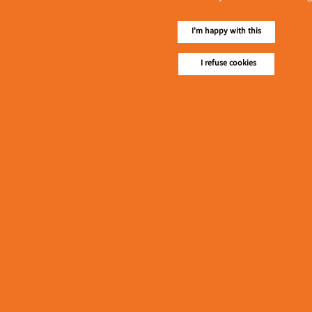
I'm happy with this
I refuse cookies