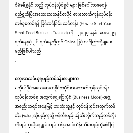
စီမံခန့်ခွဲနိုင် သည့် လုပ်ငန်းပိုင်ရှင် များ ဖြစ်ပေါ်လာစေရန်
ရည်ရွယ်ပြီးအသေးစားတနိုင်တပိုင် စားသောက်ကုန်လုပ်ငန်း 
တစ်ခုစတင်ရန် ပြင်ဆင်ခြင်း သင်တန်း (How to Start Your 
Small Food Business Training) ကို    ၂၀၂၃ ခုနှစ်၊ မေလ ၂၅ 
ရက်နေနှင့် ၂၆ ရက်နေ့တို့တွင် Online ဖြင့် သင်ကြားပို့ချပေး
မည်ဖြစ်ပါသည်
.
.
လေ့လာသင်ယူရမည့်သင်ခန်းစာများက
• ကိုယ်ပိုင်အသေးစားတနိုင်တပိုင်စားသောက်ကုန်လုပ်ငန်း 
လုပ်ငန်းတစ်ခု အတွက်ရှေ့ပြေးပုံစံ (Business Model)-အဖွဲ့
အစည်းတရပ်အနေဖြင့် စားသုံးသူနှင့် လုပ်ငန်းရှင်အတွက်တန်
ဘိုး (value)ကိုမည်ကဲ့သို့ ဖန်တီးမည်၊ဖန်တီးလိုက်သည့်တန်ဘိုး
ကိုမည်ကဲ့သို့ရေရှည်တည်တန့်အောင်ထိန်းသိမ်းမည်ကိုဖေါ်ပြ