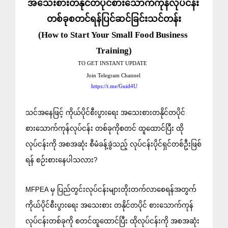
အသေးစားတနိုင်တပိုင်စားသောက်ကုန်လုပ်ငန်း 
တစ်ခုစတင်ရန်ပြင်ဆင်ခြင်းသင်တန်း
(How to Start Your Small Food Business 
Training)
TO GET INSTANT UPDATE  
Join Telegram Channel 
https://t.me/Guid4U
သင်အနေဖြင့် ကိုယ်ပိုင်စီးပွားရေး အသေးစားတနိုင်တပိုင်
စားသောက်ကုန်လုပ်ငန်း တစ်ခုကိုစတင် ထူထောင်ပြီး ထို
လုပ်ငန်းကို အစအဆုံး စီမံခန့်ခွဲသည့် လုပ်ငန်းပိုင်ရှင်တစ်ဦးဖြစ်
ရန် စဉ်းစားနေပါသလား?
​MFPEA မှ ပြည်တွင်းလုပ်ငန်းများတိုးတက်လာစေရန်အတွက် 
ကိုယ်ပိုင်စီးပွားရေး အသေးစား တနိုင်တပိုင် စားသောက်ကုန်
လုပ်ငန်းတစ်ခုကို စတင်ထူထောင်ပြီး ထိုလုပ်ငန်းကို အစအဆုံး 