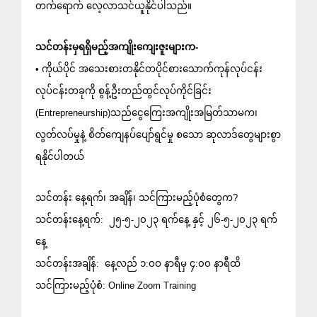
တက်ရောက် လေ့လာသင်ယူနိုင်ပါသည်။
သင်တန်းမှရရှိမည့်အကျိုးကျေးဇူးများက-
• ကိုယ်ပိုင် အသေးစားတနိုင်တပိုင်စားသောက်ကုန်လုပ်ငန်း 
လုပ်ငန်းတခုကို စွန့်ဦးတည်ထွင်လုပ်ကိုင်ခြင်း 
(Entrepreneurship)သည်ငွေကြေးအကျိုးအမြတ်သာမက၊
လွတ်လပ်မှုနဲ့ စိတ်ကျေနပ်ပျော်ရွင်မှု စသော ဆုလာဒ်တွေများစွာ
ရနိုင်ပါတယ်
သင်တန်း နေ့ရက်၊ အချိန်၊ သင်ကြားမည့်ပုံစံတွေက?
သင်တန်းနေ့ရက်​​:  ၂၅-၅-၂၀၂၃ ရက်နေ့ နှင့် ၂၆-၅-၂၀၂၃ ရက်
နေ့
သင်တန်းအချိန်​​​:  နေ့လည် ၁:ဝဝ နာရီမှ ၄:၀၀ နာရီထိ
သင်ကြားမည့်ပုံစံ​​: Online Zoom Training