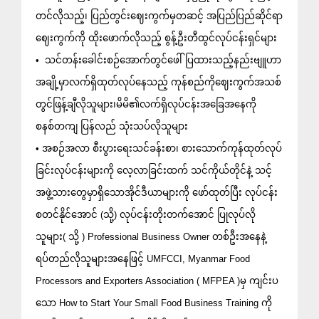
တင်လိုသည့်၊ ပြည်တွင်းဈေးကွက်မှတဆင့် အပြည်ပြည်ဆိုင်ရာ
ဈေးကွက်ကို ထိုးဖောက်လိုသည့် စွန့်ဦးတီထွင်လုပ်ငန်းရှင်များ
•  သင်တန်းခေါင်းစဉ်အောက်တွင်ဖေါ်ပြထားသည့်နည်းဗျူဟာ
အချို့မှာလက်ရှိထုတ်လုပ်နေသည့် ကုန်စည်ကိုဈေးကွက်အသစ်
တွင်ဖြန့်ချီလိုသူများ၊မိမိ၏လက်ရှိလုပ်ငန်းအခြေအနေကို
စနစ်တကျ ပြန်လည် သုံးသပ်လိုသူများ
• အစဉ်အလာ စီးပွားရေးသင်ခန်းစာ၊ စားသောက်ကုန်ထုတ်လုပ်
ခြင်းလုပ်ငန်းများကို လေ့လာခြင်းထက် သင်ကိုယ်တိုင်နဲ့ သင့်
အဖွဲ့သားတွေမှာရှိသောအိုင်ဒီယာများကို ဖော်ထုတ်ပြီး လုပ်ငန်း
စတင်နိုင်အောင် (သို့) လုပ်ငန်းတိုးတက်အောင် ပြုလုပ်လို
သူများ( သို့ ) Professional Business Owner တစ်ဦးအနေနဲ့ 
ရပ်တည်လိုသူများအနေဖြင့် UMFCCI, Myanmar Food 
Processors and Exporters Association ( MFPEA )မှ ကျင်းပ
သော How to Start Your Small Food Business Training ကို