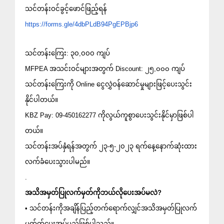
သင်တန်းဝင်ခွင့်ဖောင်ဖြည့်ရန်
https://forms.gle/4dbPLdB94PgEPBjp6
သင်တန်းကြေး​​​​​: ၃၀,၀၀၀ ကျပ်
MFPEA အသင်းဝင်များအတွက် Discount​​: ၂၅,၀၀၀ ကျပ်
သင်တန်းကြေးကို Online ငွေလွှဲဝန်ဆောင်မှုများဖြင့်ပေးသွင်း
နိုင်ပါတယ်။
KBZ Pay: 09-450162277 ကိုလွယ်ကူစွာပေးသွင်းနိုင်မှာဖြစ်ပါ
တယ်။
သင်တန်းအပ်နှံရန်အတွက် ၂၃-၅-၂၀၂၃ ရက်နေ့နောက်ဆုံးထား
လက်ခံပေးသွားပါမည်။
.
အသိအမှတ်ပြုလက်မှတ်ကိုဘယ်လိုပေးအပ်မလဲ?
• သင်တန်းကိုအချိန်ပြည့်တက်ရောက်လျှင်အသိအမှတ်ပြုလက်
မှတ်တ်ပေးအပ်မည်ဖြစ်ပါသည်။