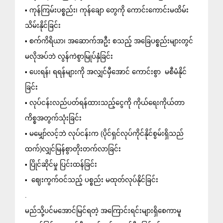
• ကုန်ကြမ်းပစ္စည်း၊ ကုန်ချော တွေကို ကောင်းကောင်းမထိမ်း
သိမ်းနိုင်ခြင်း
• စက်ကိရိယာ၊ အဆောက်အဦး စသည့် အခြေပစ္စည်းများတွင် 
မလိုအပ်ဘဲ လွန်ကဲစွာမြုပ်နှံခြင်း
• ပေးရန်၊ ရရန်များကို အလျှင်မှီအောင် ကောင်းစွာ  မစီမံနိုင်
ခြင်း
• လုပ်ငန်းလည်ပတ်ရန်ထားသည့်ငွေကို ကိုယ်ရေးကိုယ်တာ 
ကိစ္စအတွက်သုံးခြင်း
• မမျှော်လင့်ဘဲ လုပ်ငန်းက (ပိုင်ရှင်လုပ်ကိုင်နိုင်စွမ်းရှိသည်
ထက်)လျှင်မြန်စွာတိုးတက်လာခြင်း
• ပြိုင်ဆိုင်မှု ပြင်းထန်ခြင်း
•  ဈေးကွက်ဝင်သည့် ပစ္စည်း မထုတ်လုပ်နိုင်ခြင်း
.
မည်သို့ပင်မအောင်မြင်ရတဲ့ အကြောင်းရင်းများရှိစေကာမူ