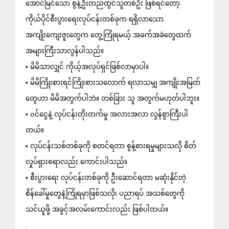
အောင်မြင်သော စွန့်ဦးတည်ထွင်သူတစ်ဦး ဖြစ်ရင်တော့ 
ကိုယ်ပိုင်စီးပွားရေးလုပ်ငန်းတစ်ခုက ရရှိလာသော 
အကျိုးကျေးဇူးတွေက တွေ့ကြုံရမယ့် အခက်အခဲတွေထက် 
အများကြီးသာလွန်ပါသည်။ 
• မိမိသာလျှင် ကိုယ့်အလုပ်ရှင်ဖြစ်လာမှာပါ။
• မိမိကြိုးစားရင်ကြိုးစားသလောက် ရလာသမျှ အကျိုးအမြတ်
တွေဟာ မိမိအတွက်ပါဘဲ။ တစ်ခြား သူ အတွက်မဟုတ်ပါဘူး။
• ၀င်ငွေနဲ့ လုပ်ငန်းတိုးတက်မှု အလားအလာ လွန်စွာကြီးပါ
တယ်။
• လုပ်ငန်းသစ်တစ်ခုကို စတင်ရတာ စွန့်စားရမှုများသလို စိတ်
လှုပ်ရှားစရာလည်း ကောင်းပါသည်။
• စီးပွားရေး လုပ်ငန်းတစ်ခုကို ဦးဆောင်ရတာ မဆုံးနိုင်တဲ့ 
စိန်ခေါ်မှုတွေနဲ့ကြုံရမှာဖြစ်သလို၊ ပညာရပ် အသစ်တွေကို 
သင်ယူဖို့ အခွင့်အလမ်းကောင်းလည်း ဖြစ်ပါတယ်။
.