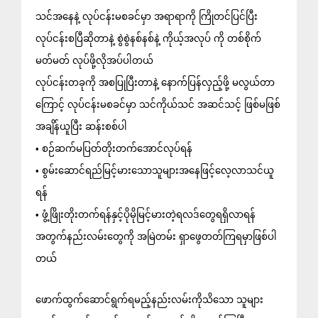
သင်အနေနဲ့ လုပ်ငန်းမစခင်မှာ အရာရာကို ကြိုတင်ပြင်ပြီး 
လုပ်ငန်းစပြီဆိုတာနဲ့ စွဲစွဲနစ်နစ်နဲ့ ကိုယ့်အလုပ် ကို တစ်စိုက်
မတ်မတ် လုပ်ဖို့လိုအပ်ပါတယ်
လုပ်ငန်းတခုကို အစပြုပြီးတာနဲ့ နောက်ပြန်လှည့်ဖို့ မလွယ်တာ
ကြောင့် လုပ်ငန်းမစခင်မှာ သင်ကိုယ်သင် အဆင်သင့် ဖြစ်မဖြစ် 
အချိန်ယူပြီး ဆန်းစစ်ပါ
• စဉ်ဆက်မပြတ်တိုးတက်အောင်လုပ်ရန်
• စွမ်းဆောင်ရည်မြင့်မားသောသူများအနေဖြင့်လေ့လာသင်ယူ
ရန်
• ဖွံ့ဖြိုးတိုးတက်ရန်နှင့်ပိုမိုမြင့်မားတဲ့ရလဒ်တွေရရှိလာရန်
အတွက်နည်းလမ်းတွေကို အမြဲတမ်း ရှာဖွေတတ်ကြရမှာဖြစ်ပါ
တယ်
ဖောက်ထွက်ဆောင်ရွက်ရမည့်နည်းလမ်းကိုသိသော သူများ