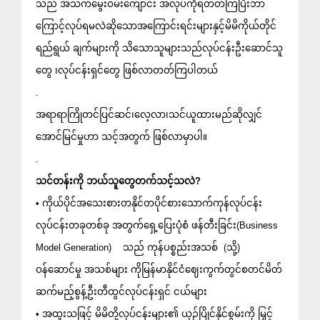
သည် အသက်မွေးဝမ်းကျောင်း အလုပ်ကိုရတတ်ကြပြီးဘာ
ကြောင့်လုပ်ရမလဲဆိုသောအကြောင်းရင်းများနှင့်မိမိကိုယ်တိုင် 
ရည်ရွယ် ချက်များကို သိသောသူများသည်လုပ်ငန်းဦးဆောင်သူ
တွေ ၊လုပ်ငန်းရှင်တွေ ဖြစ်လာတတ်ကြပါတယ်
.
အရာရာကြိုတင်ပြင်ဆင်၊လေ့လာ၊သင်ယူထားမည်ဆိုလျှင် 
အောင်မြင်မှုဟာ သင့်အတွက် ဖြစ်လာမှာပါ။
.
သင်တန်းကို ဘယ်သူတွေတက်သင့်သလဲ?
• ကိုယ်ပိုင်အသေးစားတနိုင်တပိုင်စားသောက်ကုန်လုပ်ငန်း 
လုပ်ငန်းတခုတစ်ခု အတွက်ရှေ့ပြေးပုံစံ ဖန်တီးခြင်း(Business 
Model Generation)    သည် ကုန်ပစ္စည်းအသစ်  (သို့) 
ဝန်ဆောင်မှု အသစ်များ ကိုမြန်မာနိုင်ငံဈေးကွက်တွင်စတင်မိတ်
ဆက်မည့်စွန့်ဦးတီထွင်လုပ်ငန်းရှင် ငယ်များ
• အထူးသဖြင့် မိမိတို့လုပ်ငန်းများ၏ ယှဉ်ပြိုင်နိုင်စွမ်းကို မြှင့်