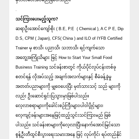
.
သင်ကြားပေးမည့်သူက?
ဆရာဦးအောင်‌ကျော်စိုး ( B.E, P.E  ( Chemical ), A C P E, Dip 
D.S, CPM ( Japan), CFS( China ) and ILO of IYFB Certified 
Trainer မှ စာသိ၊ ပညာသိ၊ သဘာသိ၊ ရင့်ကျက်သော
အတွေ့အကြုံသိများ ဖြင့် How to Start Your Small Food 
Business Training သင်ခန်းစာတွင် ကိုယ်ပိုင်လုပ်ငန်းတစ်ခု 
စတင်ရန် လိုအပ်သည့် အချက်အလက်များနှင့် စီမံခန့်ခွဲမှု
အတတ်ပညာများကို မျှဝေပေးပြီး မှတ်သားသင့် သည် များကို
လည်း ဦးဆောင်ရှင်းပြသွားမှာဖြစ်ပါသည်။
လေ့လာစရာများကိုခေါင်းစဉ်ကြီးများ၊ပါ၀ါပွိုင့်များ၊
လေ့ကျင့်ခန်းများအနေဖြင့်ထည့်သွင်းသင်ကြားမည် ဖြစ်
ပါသည်။ သင်ခန်းစာများကိုလေ့လာပြီးနောက်အောင်မြင်သော
စွန့်ဦးတီထွင်စီးပွားရေးသမားအနေ ဖြင့် လုပ်ကိုင်၊ ရပ်တည်နိုင်