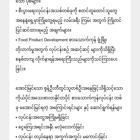
သော ပုံစံများ။
• စီးပွားရေးလုပ်ငန်းအသစ်တစ်ခုကို စတင်ထူထောင်သူတွေ 
အနေနဲ့ရှေ့မှာကြုံတွေ့ရမည့် လမ်းခရီး ကြမ်း အတွက် ကြိုတင်
ပြင်ဆင်ထားရမည့် အချက်များ။
• Food Product Development စားသောက်ကုန် ဖွံ့ဖြိုး
တိုးတက်မှုအတွက် လုပ်ငန်းစဉ် အဆင့်ဆင့် များကိုသိရှိပြီး 
စနစ်တကျ လိုက်နာရန်အရေးကြီးသည်များကိုသင်ကြားပေး
ခြင်း။
.
အောင်မြင်သော စွန့်ဦးတီထွင်သူတစ်ဦးအနေဖြင့်သိရှိသင့်သော
ကိုယ်ပိုင်အသေးစားတနိုင်တပိုင် စားသောက်ကုန်လုပ်ငန်း တစ်
ခု မအောင်မြင်ရတဲ့ အကြောင်းရင်းများ နှင့် ဆောင်ရွက်ရန်များ
• လုပ်ငန်းအတွေ့အကြုံမရှိခြင်း
• ငွေကြေးအရင်းအနှီး မလုံလောက်ခြင်း
• လုပ်ငန်း တည်နေရာ အကွက်အကွင်း မကောင်းခြင်း