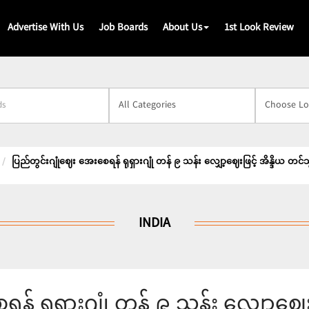
Advertise With Us
Job Boards
About Us
1st Look Review
s
ပြည်တွင်းဂျုံဈေး အေးစေရန် ရုရှားဂျုံ တန် ၉ သန်း လျှော့ဈေးဖြင့် အိန္ဒိယ တင်သွင်
INDIA
န် ရုရှားဂျုံ တန် ၉ သန်း လျှော့ဈေ