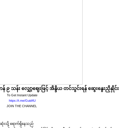
် ၉ သန်း လျှော့ဈေးဖြင့် အိန္ဒိယ တင်သွင်းရန် ဆွေးနွေးညှိနှိုင်း
To Get Instant Update
https://t.me/Guid4U
JOIN THE CHANNEL
ဆုံးသို့ ရောက်ရှိနေသည်