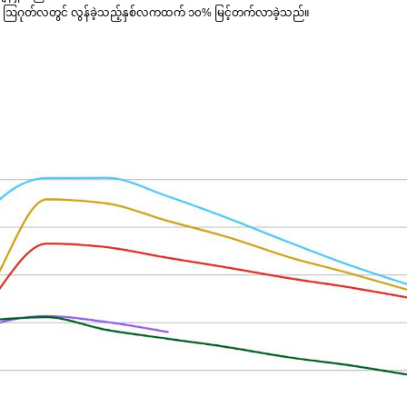
ည် ဩဂုတ်လတွင် လွန်ခဲ့သည့်နှစ်လကထက် ၁၀% မြင့်တက်လာခဲ့သည်။