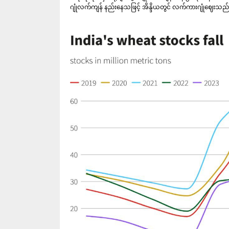
ဂျုံလက်ကျန် နည်းနေသဖြင့် အိန္ဒိယတွင် လက်ကားဂျုံဈေးသ