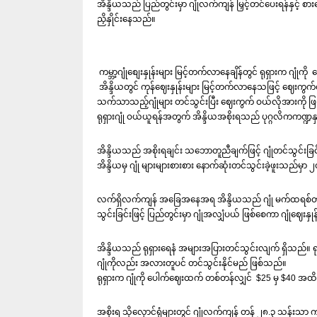
အိန္ဒိယသည် ပြည်တွင်းမှာ ဂျုံလက်ကျန် မြှင့်တင်ပေးရန်နှင့် စ
ညှိနှိုင်းနေသည်။
ကမ္ဘာ့ဂျုံစျေးနှုန်းများ မြင့်တက်လာနေချိန်တွင် ရုရှားက ဂျုံကိ
အိန္ဒိယတွင် ကုန်ဈေးနှုန်းများ မြင့်တက်လာနေသဖြင့် ဈေးကွက်
သက်သာသည့်ဂျုံများ တင်သွင်းပြီး ဈေးကွက် ဝယ်လိုအားကို ဖ
ရုရှားဂျုံ ဝယ်ယူရန်အတွက် အိန္ဒိယအစိုးရသည် ပုဂ္ဂလိကကဏ္ဍနှင့
အိန္ဒိယသည် အစိုးရချင်း သဘောတူညီချက်ဖြင့် ဂျုံတင်သွင်းခြ
အိန္ဒိယမှ ဂျုံ များများစားစား နောက်ဆုံးတင်သွင်းခဲ့ဖူးသည်မှ
လက်ရှိလက်ကျန် အခြေအနေအရ အိန္ဒိယသည် ဂျုံ မက်ထရစ်တန် ၃
သွင်းခြင်းဖြင့် ပြည်တွင်းမှာ ဂျုံအလျှံပယ် ဖြစ်စေကာ ဂျုံဈေး
အိန္ဒိယသည် ရုရှားရေနံ အများအပြားတင်သွင်းလျက် ရှိသည်။ ရ
ဂျုံကိုလည်း အလားတူပင် တင်သွင်းနိုင်မည် ဖြစ်သည်။
ရုရှားက ဂျုံကို ပေါက်ဈေးထက် တစ်တန်လျှင် $25 မှ $40 အထ
အစိုးရ သိုလှောင်ရုံများတွင် ဂျုံလက်ကျန် တန် ၂၈.၃ သန်းသာ 