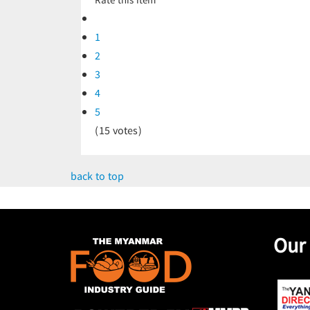
Rate this item
1
2
3
4
5
(15 votes)
back to top
Our