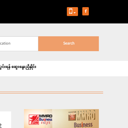
Search
းရန် ဆွေးနွေးညှိနှိုင်း
း