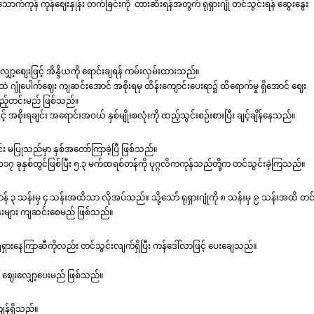
ားသောက်ကုန် ကုန်ဈေးနှုန်း တက်ခြင်းကို တားဆီးရန်အတွက် ရုရှားဂျုံ တင်သွင်းရန် ဆွေးနွေး
ု လျှော့စျေးဖြင့် အိန္ဒိယကို ရောင်းချရန် ကမ်းလှမ်းထားသည်။
ထဲ ဂျုံပေါက်ဈေး ကျဆင်းအောင် အစိုးရမှ ထိန်းကျောင်းပေးရာ၌ ထိရောက်မှု ရှိအောင် ဈေး
ြည့်တင်းမည် ဖြစ်သည်။
် အစိုးရချင်း အရောင်းအဝယ် နှစ်မျိုးစလုံးကို ထည့်သွင်းစဉ်းစားပြီး ချင့်ချိန်နေသည်။
င်း မပြုသည်မှာ နှစ်အတော်ကြာခဲ့ပြီ ဖြစ်သည်။
ာ ၂၀၁၇ ခုနှစ်တွင်ဖြစ်ပြီး ၅.၃ မက်ထရစ်တန်ကို ပုဂ္ဂလိကကုန်သည်တို့က တင်သွင်းခဲ့ကြသည်။
 သန်းမှ ၄ သန်းအထိသာ လိုအပ်သည်။ သို့သော် ရုရှားဂျုံကို ၈ သန်းမှ ၉ သန်းအထိ တင
နှုန်းများ ကျဆင်းစေမည် ဖြစ်သည်။
ုရှားနေကြာဆီကိုလည်း တင်သွင်းလျက်ရှိပြီး ကန်ဒေါ်လာဖြင့် ပေးချေသည်။
ိ ဈေးလျှော့ပေးမည် ဖြစ်သည်။
ကျန်ရှိသည်။