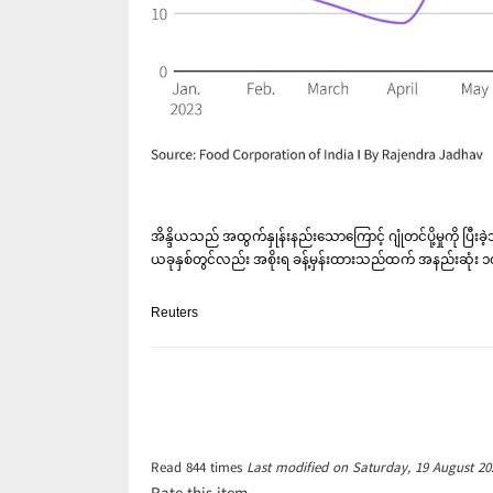
အိန္ဒိယသည် အထွက်နှုန်းနည်းသောကြောင့် ဂျုံတင်ပို့မှုကို ပြီးခ
ယခုနှစ်တွင်လည်း အစိုးရ ခန့်မှန်းထားသည်ထက် အနည်းဆုံး ၁၀ ရ
Reuters
Read
844
times
Last modified on Saturday, 19 August 20