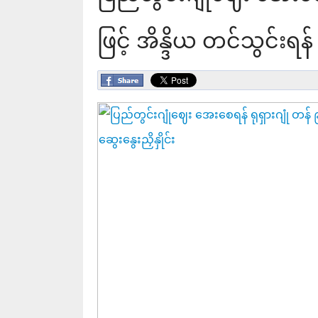
ဖြင့် အိန္ဒိယ တင်သွင်းရန် 