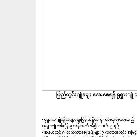
ပြည်တွင်းဂျုံဈေး အေးစေရန် ရုရှားဂျုံ တန
• ရုရှားက ဂျုံကို လျှော့ဈေးဖြင့် အိန္ဒိယကို ကမ်းလှမ်းထားသည်
• ရုရှားဂျုံ တန်ချိန် ၉ သန်းအထိ အိန္ဒိယ ဝယ်ယူမည်
• အိန္ဒိယတွင် ဂျုံလက်ကားဈေးနှုန်းများ ၇ လတာအတွင်း အမြင့်