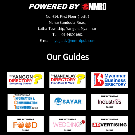
No. 614, First Floor ( Left )
MaharBandoola Road,
Latha Township, Yangon, Myanmar.
Tel :: 09 448001662
E-mail ::
ydg.adv@mmrdpub.com
Our Guides