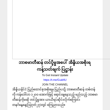
ဘာစမာတီဆန် တင်ပို့မှုအပေါ် အိန္ဒိယအစိုးရ
ကန့်သတ်ချက် ပြဋ္ဌာန်း
To Get Instant Update
https://t.me/Guid4U
JOIN THE CHANNEL
အိန္ဒိယနိုင်ငံ ပြည်ထောင်စုအစိုးရမှ ပြည်ပသို့ ဘာစမာတီဆန် တစ်တန်
ကို ကန်ဒေါ်လာ ၁၂၀၀ အောက်ဖြင့် ရောင်းချနေသည့် မည်သည့် ဘာစမာ
တီဆန်ကိုမဆို တင်ပို့မှုအား ယာယီရပ်ဆိုင်းလိုက်ကြောင်း‌
တနင်္ဂနွေနေ့(ဩဂုတ်၂၇)တွင် ကြေညာသည်။