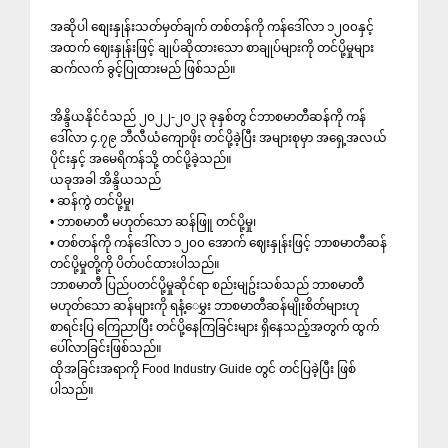
အဆိုပါ စျေးနှုန်းသတ်မှတ်ချက် တစ်တန်ကို ကန်ဒေါ်လာ ၁၂၀၀နှင့်
အထက် ဈေးနှုန်းဖြင့် ချုပ်ဆိုထားသော စာချုပ်များကို တင်ပို့မှုများ
ဆက်လက် ခွင့်ပြုထားမည် ဖြစ်သည်။
အိန္ဒိယနိုင်ငံသည် ၂၀၂၂-၂၀၂၃ ခုနှစ်တွ င်ဘာစမာတီဆန်ကို ကန်
ဒေါ်လာ ၄.၇၉ ဘီလီယံကျောဖိုး တင်ပို့ခဲ့ပြီး အများစုမှာ အရှေ့အလယ်
ပိုင်းနှင့် အမေရိကန်သို့ တင်ပို့ခဲ့သည်။
ယခုအခါ အိန္ဒိယသည်
• ဆန်ကွဲ တင်ပို့မှု၊
• ဘာစမာတီ မဟုတ်သော ဆန်ဖြူ တင်ပို့မှု၊
• တစ်တန်ကို ကန်ဒေါ်လာ ၁၂၀၀ အောက် ဈေးနှုန်းဖြင့် ဘာစမာတီဆန်
တင်ပို့မှုတို့ကို ပိတ်ပင်ထားပါသည်။
ဘာစမာတီ ပြည်ပတင်ပို့မှုဆိုင်ရာ စည်းမျဥ်းသစ်သည် ဘာစမာတီ
မဟုတ်သော ဆန်များကို ရနံ့‌ေမွှး ဘာစမာတီဆန်မျိုးစိတ်များဟု
စာရင်းပြ ကြေညာပြီး တင်ပို့နေကြခြင်းများ ရှိနေသည့်အတွက် ထွက်
ပေါ်လာခြင်းဖြစ်သည်။
ထိုအခြင်းအရာကို Food Industry Guide တွင် တင်ပြခဲ့ပြီး ဖြစ်
ပါသည်။