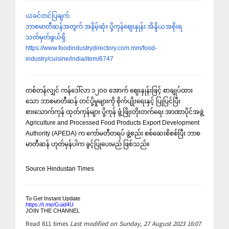
ယခင်တင်ပြချက်
ဘာစမာတီဆန်အတွက် အနိမ့်ဆုံး ပို့ကုန်ဈေးနှုန်း အိန္ဒိယအစိုးရ
သတ်မှတ်ဖွယ်ရှိ
https://www.foodindustrydirectory.com.mm/food-
industry/cuisine/india/item/6747
တစ်တန်လျှင် ကန်ဒေါ်လာ ၁၂၀၀ အောက် ဈေးနှုန်းဖြင့် စာချုပ်ထား
သော ဘာစမာတီဆန် တင်ပို့မှုများကို စိုက်ပျိုးရေးနှင့် ပြုပြင်ပြီး
စားသောက်ကုန် ထုတ်ကုန်များ ပို့ကုန် ဖွံ့ဖြိုးတိုးတက်ရေး အာဏာပိုင်အဖွဲ့
Agriculture and Processed Food Products Export Development
Authority (APEDA) က ကော်မတီတရပ် ဖွဲ့စည်း စစ်ဆေးစိစစ်ပြီး ဘာစ
မာတီဆန် ဟုတ်မှန်ပါက ခွင့်ပြုပေးမည် ဖြစ်သည်။
Source Hindustan Times
To Get Instant Update
https://t.me/Guid4U
JOIN THE CHANNEL
Read
811
times
Last modified on Sunday, 27 August 2023 16:07