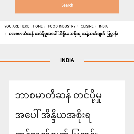
Search
YOU ARE HERE :
HOME
FOOD INDUSTRY
CUISINE
INDIA
ဘာစမာတီဆန် တင်ပို့မှုအပေါ် အိန္ဒိယအစိုးရ ကန့်သတ်ချက် ပြဋ္ဌာန်း
INDIA
ဘာစမာတီဆန် တင်ပို့မှု
အပေါ် အိန္ဒိယအစိုးရ