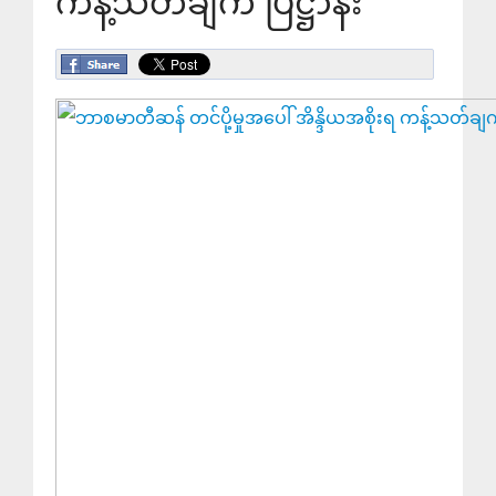
ကန့်သတ်ချက် ပြဋ္ဌာန်း