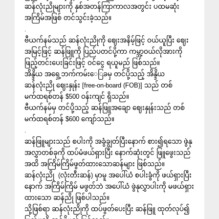
ဆန်လုံးညိုများကို နှစ်‌အတန်ကြာကာလအတွင်း ပထမဆုံး
အကြိမ်အဖြစ် တင်သွင်းခဲ့သည်။
.
ဗီယက်နမ်သည် ဆန်လုံးညိုကို ဈေးအနိမ့်ဖြင့် ဝယ်ယူပြီး ဈေး
အမြင့်ဖြင့် ဆန်ဖြူကို ပြည်ပတင်ပို့ကာ ကမ္ဘာ့ဝယ်လိုအားကို
ဖြည့်တင်းပေးခြင်းဖြင့် ဝင်ငွေ ရယူမည် ဖြစ်သည်။
အိန္ဒိယ အရှေ့ဘက်ကမ်း‌ေြခမှ တင်ပို့သည့် အိန္ဒိယ
ဆန်လုံးညို ဈေးနှုန်း [free-on-board (FOB)] သည် တစ်
မက်ထရစ်တန် $500 ဝန်းကျင် ရှိသည်။
ဗီယက်နမ်မှ တင်ပို့သည့် ဆန်ဖြူအချော ဈေးနှုန်းသည် တစ်
မက်ထရစ်တန် $600 ကျော်သည်။
.
ဆန်ဖြူများသည် စပါးကို အခွံချွတ်ပြီးနောက် စား၍ရ‌သော ဖွဲနု
အလွှာတစ်ခုကို ထပ်မံဖယ်ရှားပြီး နောက်ဆုံးတွင် ဖြူဖွေးသည်
အထိ အကြိမ်ကြိမ်ဖွတ်ထားသောဆန်များ ဖြစ်သည်။
ဆန်လုံးညို (လုံးတီးဆန်) မှာမူ အပေါ်ယံ စပါးခွံကို ဖယ်ရှားပြီး
နောက် အကြိမ်ကြိမ် မဖွတ်ဘဲ အပေါ်ယံ ဖွဲနုလွှာပါးကို မဖယ်ရှား
ထားသော ဆန်ညို ဖြစ်ပါသည်။
သို့ဖြစ်ရာ ဆန်လုံးညိုကို ထပ်ဖွတ်ပေးပြီး ဆန်ဖြူ ထုတ်လုပ်၍