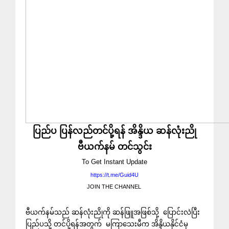
ပြည်ပ ပြန်လည်တင်ပို့ရန် အိန္ဒိယ ဆန်လုံးညို
ဗီယက်နမ် တင်သွင်း
To Get Instant Update
https://t.me/Guid4U
JOIN THE CHANNEL
ဗီယက်နမ်သည် ဆန်လုံးညိုကို ဆန်ဖြူအဖြစ်သို့ ပြောင်းလဲပြီး
ပြည်ပသို့ တင်ပို့ရန်အတွက် မကြာသေးမီက အိန္ဒိယနိုင်ငံမှ