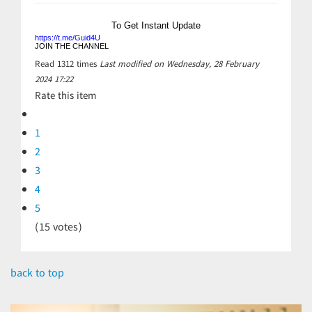
To Get Instant Update
https://t.me/Guid4U
JOIN THE CHANNEL
Read
1312
times
Last modified on Wednesday, 28 February
2024 17:22
Rate this item
1
2
3
4
5
(15 votes)
back to top