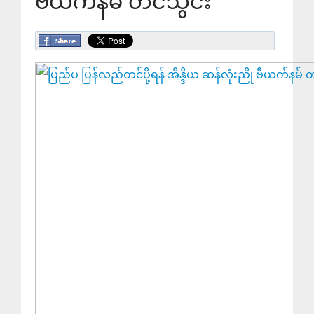
ဗီယက်နမ် တင်သွင်း