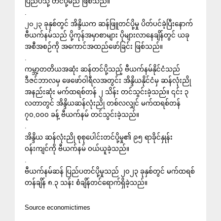
ပြည်ပသို့ တင်ပို့မည် ဖြစ်သည်။
.
၂၀၂၃ ခုနှစ်တွင် အိန္ဒိယက ဆန်ဖြူတင်ပို့မှု ပိတ်ပင်ခဲ့ပြီးနောက်
ဗီယက်နမ်သည် ပို့ကုန်အမှာစာများ ပိုများလာနေချိန်တွင် ယခု
အစီအစဉ်ကို အကောင်အထည်ဖော်ခြင်း ဖြစ်သည်။
.
ကမ္ဘာ့တတိယအဆုံး ဆန်တင်ပို့သည့် ဗီယက်နမ်နိုင်ငံသည်
ဒီဇင်ဘာလမှ ဖေဖော်ဝါရီလအတွင်း အိန္ဒိယနိုင်ငံမှ ဆန်လုံးညို
အနည်းဆုံး မက်ထရစ်တန် ၂ သိန်း တင်သွင်းခဲ့သည်။ ၎င်း ၃
လတာတွင် အိန္ဒိယဆန်လုံးညို တစ်လလျှင် မက်ထရစ်တန်
၇၀,၀၀၀ ခန့် ဗီယက်နမ် တင်သွင်းခဲ့သည်။
.
အိန္ဒိယ ဆန်လုံးညို စုစုပေါင်းတင်ပို့မှု၏ ၉၅ ရာခိုင်နှုန်း
ဝန်းကျင်ကို ဗီယက်နမ် ဝယ်ယူခဲ့သည်။
.
ဗီယက်နမ်ဆန် ပြည်ပတင်ပို့မှုသည် ၂၀၂၃ ခုနှစ်တွင် မက်ထရစ်
တန်ချိန် ၈.၃ သန်း စံချိန်တင်ရောက်ရှိခဲ့သည်။
Source economictimes