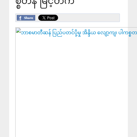
စ္စတန် မြင့်တက်