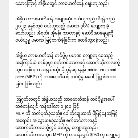
သောကြောင့် အိန္ဒိယတွင် ဘာစမာတီဆန် ဈေးကျသည်။
အိန္ဒိယ ဘာစမာတီဆန် အများဆုံး ဝယ်ယူသည့် အီရန်သည်
၂၀၂၃ ခုနှစ်တွင် ဝယ်ယူသည့် ပမာဏ ၃၆% လျော့ကျခဲ့
သော်လည်း အီရတ်၊ အိုမန်၊ ကာတာနှင့် ဆော်ဒီအာရေဗျတို့
ဝယ်ယူမှု ပမာဏ မြင့်တက်ခဲ့ခြင်းက ထေမိသွားခဲ့သည်။
အိန္ဒိယ ဘာစမာတီဆန် တင်ပို့မှု ပမာဏ လျော့ကျစေသည့်
အကြောင်းခံ တစ်ခုမှာ စက်တင်ဘာလနှင့် အောက်တိုဘာလတို့
တွင် အစိုးရက အနည်းဆုံး ပို့ကုန်ဈေးနှုန်း minimum export
price (MEP) ကို ဘာစမာတီဆန် တင်ပို့မှုအပေါ် ပြဋ္ဌာန်းထား
ခြင်း ဖြစ်သည်။
ဩဂုတ်လတွင် အိန္ဒိယသည် ဘာစမာတီဆန် တင်ပို့မှုအပေါ်
တစ်တန်လျှင် ကန်ဒေါ်လာ ၁၂၀၀ ဖြင့်
MEP ကို သတ်မှတ်ခဲ့သည်။ ပေါက်ဈေးထက် ပိုမြင့်နေသဖြင့်
အရောင်း အ,သွားစေခဲ့သည်။ စက်တင်ဘာလနှင့်
အောက်တိုဘာလတို့တွင် တင်ပို့မှု လျော့ကျသည်။
အောက်တိုဘာလတွင် MEP ကို တတန်လျှင် $950 ဟု လျှော့ချ