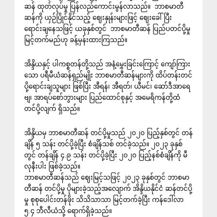
ဆန် ထုတ်လုပ်မှု ပြန်လည်ကောင်းမွန်လာသည်။ ဘာစမာတီ
ဆန်ကို ယှဉ်ပြိုင်နိုင်သည့် ဈေးနှုန်းများဖြင့် ဈေးခေါ်ပြီး
‌ရောင်းချနေသဖြင့် ယခုနှစ်တွင် ဘာစမာတီဆန် ပြည်ပတင်ပို့မှု
မြင့်တက်မည်ဟု ခန့်မှန်းထားကြသည်။
အိန္ဒိယနှင့် ပါကစ္စတန်တို့သည် အနံ့မွှေးခြင်းကြောင့် ကျော်ကြား
သော ပရီမီယံဆန်ရှည်မျိုး ဘာစမာတီဆန်များကို ထိပ်တန်းတင်
ပို့ရောင်းချသူများ ဖြစ်ပြီး အီရန်၊ အီရတ်၊ ယီမင်၊ ဆော်ဒီအာရေ
ဗျ၊ အာရပ်စော်ဘွားများ ပြည်ထောင်စုနှင့် အမေရိကန်တို့ထံ
တင်ပို့လျက် ရှိသည်။
အိန္ဒိယမှ ဘာစမာတီဆန် တင်ပို့မှုသည် ၂၀၂၀ ပြည့်နှစ်တွင် တန်
ချိန် ၅ သန်း တင်ပို့ခဲ့ပြီး စံချိန်သစ် တင်ခဲ့သည်။ ၂၀၂၃ ခုနှစ်
တွင် တန်ချိန် ၄.၉ သန်း တင်ပို့ခဲ့ပြီး ၂၀၂၀ ပြည့်နစ်စံချိန်ကို မီ
လုနီးပါး ဖြစ်ခဲ့သည်။
ဘာစမာတီဆန်သည် ဈေးမြင့်သဖြင့် ၂၀၂၃ ခုနှစ်တွင် ဘာစမာ
တီဆန် တင်ပို့မှု ပိုများခဲ့သည့်အလျောက် အိန္ဒိယနိုင်ငံ ဆန်တင်ပို့
မှု စုစုပေါင်းတန်ဖိုး သိသိသာသာ မြင့်တက်ခဲ့ပြီး ကန်ဒေါ်လာ
၅.၄ ဘီလီယံသို့ ရောက်ရှိခဲ့သည်။