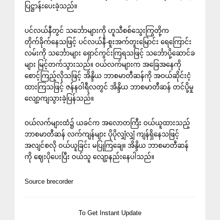
ပြဋ္ဌာန်းပေးခဲ့သည်။
ပင်လယ်နီတွင် သင်္ဘောများကို ဟူသီစစ်သွေးကြွတို့က
တိုက်ခိုက်နေသဖြင့် ပင်လယ်နီ-စူးအက်တူးမြောင်း ရေကြောင်း
လမ်းကို သင်္ဘောများ ရှောင်ကွင်းကြရသဖြင့် သင်္ဘောပို့ဆောင်ခ
များ မြင့်တက်သွားသည်။ ဝယ်လက်များက အခြေအနေကို
စောင့်ကြည့်လိုသဖြင့် အိန္ဒိယ ဘာစမာတီဆန်ကို အဝယ်ဆိုင်းငံ့
ထားကြသဖြင့် ဇန်နဝါရီလတွင် အိန္ဒိယ ဘာစမာတီဆန် တင်ပို့မှု
လျော့ကျသွားခဲ့ပြန်သည်။
ဝယ်လက်များထံ၌ ယခင်က အလောတကြီး ဝယ်ယူထားသည့်
ဘာစမာတီဆန် လက်ကျန်များ ပိုပိုလျှံလျှံ ကျန်ရှိနေသဖြင့်
အလျင်စလို ဝယ်ယူခြင်း မပြုကြချေ။ အိန္ဒိယ ဘာစမာတီဆန်
ကို ဈေးပိုပေးပြီး ဝယ်သူ လျော့နည်းနေပါသည်။
Source brecorder
To Get Instant Update