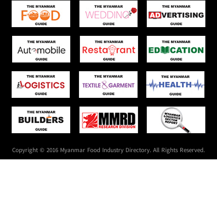
Copyright © 2016 Myanmar Food Industry Directory. All Rights Reserved.