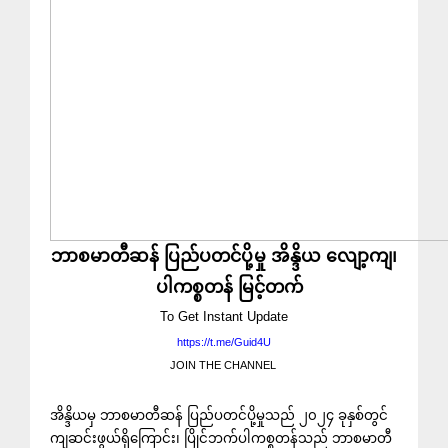
ဘာစမာတီဆန် ပြည်ပတင်ပို့မှု အိန္ဒိယ လျော့ကျ၊
ပါကစ္စတန် မြင့်တက်
To Get Instant Update
https://t.me/Guid4U
JOIN THE CHANNEL
အိန္ဒိယမှ ဘာစမာတီဆန် ပြည်ပတင်ပို့မှုသည် ၂၀၂၄ ခုနှစ်တွင်
ကျဆင်းဖွယ်ရှိကြောင်း၊ ပြိုင်ဘက်ပါကစ္စတန်သည် ဘာစမာတီ