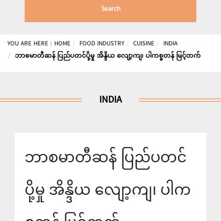
Search
YOU ARE HERE :
HOME
FOOD INDUSTRY
CUISINE
INDIA
ဘာစမာတီဆန် ပြည်ပတင်ပို့မှု အိန္ဒိယ လျော့ကျ၊ ပါကစ္စတန် မြင့်တက်
INDIA
ဘာစမာတီဆန် ပြည်ပတင်
ပို့မှု အိန္ဒိယ လျော့ကျ၊ ပါက