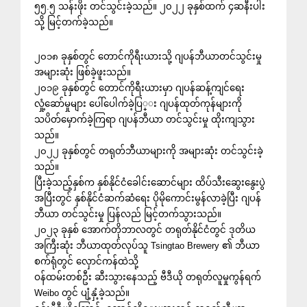
၅၅.၅ သန်းဖိုး တင်သွင်းခဲ့သည်။ ၂၀၂၂ ခုနှစ်ထက် ၄ဆနီးပါး
သို့ မြင့်တက်ခဲ့သည်။
၂၀၁၈ ခုနှစ်တွင် တောင်ကိုရီးယားသို့ ဂျပန်ဘီယာတင်သွင်းမှု
အများဆုံး ဖြစ်ခဲ့ဖူးသည်။
၂၀၁၉ ခုနှစ်တွင် တောင်ကိုရီးယားမှာ ဂျပန်ဆန့်ကျင်ရေး
လှုံ့ဆော်မှုများ ပေါ်ပေါက်ခဲ့ပြ္း ဂျပန်ထုတ်ကုန်များကို
သပိတ်မှောက်ခဲ့ကြရာ ဂျပန်ဘီယာ တင်သွင်းမှု ထိုးကျသွား
သည်။
၂၀၂၂ ခုနှစ်တွင် တရုတ်ဘီယာများကို အများဆုံး တင်သွင်းခဲ့
သည်။
ပြီးခဲ့သည့်နှစ်က နှစ်နိုင်ငံခေါင်းဆောင်များ ထိပ်သီးဆွေးနွေးပွဲ
အပြီးတွင် နှစ်နိုင်ငံဆက်ဆံရေး ပိုမိုကောင်းမွန်လာခဲ့ပြီး ဂျပန်
ဘီယာ တင်သွင်းမှု ပြန်လည် မြင့်တက်သွားသည်။
၂၀၂၃ ခုနှစ် အောက်တိုဘာလတွင် တရုတ်နိုင်ငံတွင် ဒုတိယ
အကြီးဆုံး ဘီယာထုတ်လုပ်သူ Tsingtao Brewery ၏ ဘီယာ
စက်ရုံတွင် လှောင်ကန်ထဲသို့
ဝန်ထမ်းတစ်ဦး ဆီးသွားနေသည့် ဗီဒီယို တရုတ်လူမှုကွန်ရက်
Weibo တွင် ပျံ့နှံ့ခဲ့သည်။