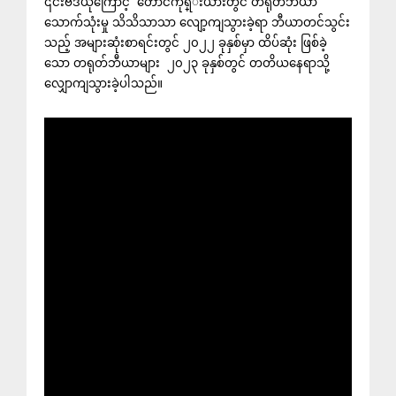
၎င်းဗီဒီယိုကြောင့် တောင်ကိုရ္းယားတွင် တရုတ်ဘီယာ
သောက်သုံးမှု သိသိသာသာ လျော့ကျသွားခဲ့ရာ ဘီယာတင်သွင်း
သည့် အများဆုံးစာရင်းတွင် ၂၀၂၂ ခုနှစ်မှာ ထိပ်ဆုံး ဖြစ်ခဲ့
သော တရုတ်ဘီယာများ ၂၀၂၃ ခုနှစ်တွင် တတိယနေရာသို့
လျှောကျသွားခဲ့ပါသည်။