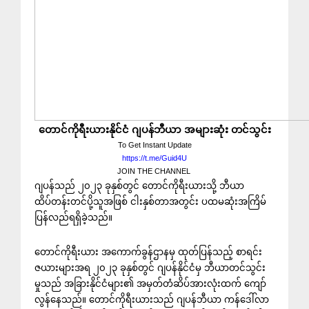
တောင်ကိုရီးယားနိုင်ငံ ဂျပန်ဘီယာ အများဆုံး တင်သွင်း
To Get Instant Update
https://t.me/Guid4U
JOIN THE CHANNEL
ဂျပန်သည် ၂၀၂၃ ခုနှစ်တွင် တောင်ကိုရီးယားသို့ ဘီယာ
ထိပ်တန်းတင်ပို့သူအဖြစ် ငါးနှစ်တာအတွင်း ပထမဆုံးအကြိမ်
ပြန်လည်ရရှိခဲ့သည်။
တောင်ကိုရီးယား အကောက်ခွန်ဌာနမှ ထုတ်ပြန်သည့် စာရင်း
ဇယားများအရ ၂၀၂၃ ခုနှစ်တွင် ဂျပန်နိုင်ငံမှ ဘီယာတင်သွင်း
မှုသည် အခြားနိုင်ငံများ၏ အမှတ်တံဆိပ်အားလုံးထက် ကျော်
လွန်နေသည်။ တောင်ကိုရီးယားသည် ဂျပန်ဘီယာ ကန်ဒေါ်လာ