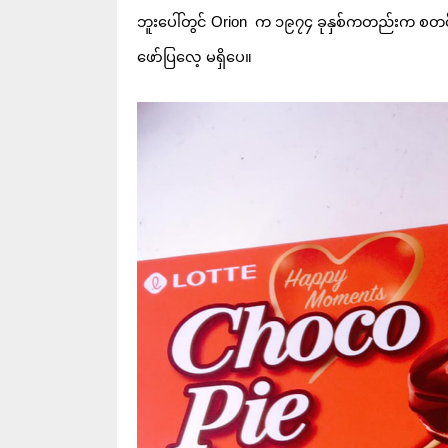
ဘူးပေါ်တွင် Orion  က ၁၉၇၄ ခုနှစ်ကတည်းက စတင်ထု
ဖော်ပြလေ့ မရှိပေ။