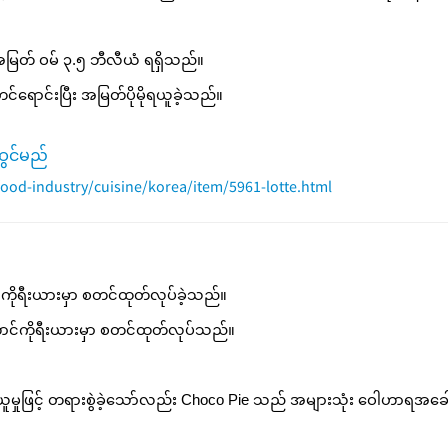
မြတ် ဝမ် ၃.၅ ဘီလီယံ ရရှိသည်။
ောင်းပြီး အမြတ်ပိုမိုရယူခဲ့သည်။
ထွင်မည်
od-industry/cuisine/korea/item/5961-lotte.html
်ကိုရီးယားမှာ စတင်ထုတ်လုပ်ခဲ့သည်။
ောင်ကိုရီးယားမှာ စတင်ထုတ်လုပ်သည်။
ုးယူမှုဖြင့် တရားစွဲခဲ့သော်လည်း Choco Pie သည် အများသုံး ဝေါဟာရအခေါ