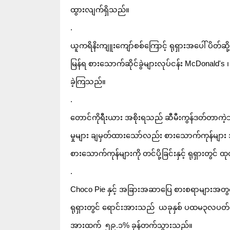
ထွားလျက်ရှိသည်။
.
ယူကရိနိးကျူးကျော်စစ်ကြောင့် ရုရှားအပေါ် ပိတ်ဆ
မြန်ရ စားသောက်ဆိုင်ခွဲများလုပ်ငန်း McDonald's 
ခဲ့ကြသည်။
.
တောင်ကိုရီးယား အစိုးရသည် ဆီမီးကွန်ဒတ်တာကဲ့သို့သော 
မှုများ ချမှတ်ထားသော်လည်း စားသောက်ကုန်များ အ
စားသောက်ကုန်များကို တင်ပို့ခြင်းနှင့် ရုရှားတွင် ထု
.
Choco Pie နှင့် အခြားအဆာပြေ စားစရာများအတွ
ရုရှားတွင် ရောင်းအားသည်  ယခုနှစ် ပထမ၃လပတ်တွင
အားထက်  ၅၉.၁% ခုန်တက်သွားသည်။