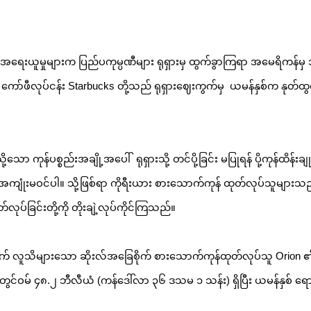
ို့အရေးယူမှုများက ပြည်ပကုမ္ပဏီများ ရုရှားမှ ထွက်ခွာကြရာ အမေရိကန်မှ
၊ ကော်ဖီလုပ်ငန်း Starbucks တို့သည် ရုရှားဈေးကွက်မှ  ယမန်နှစ်က နုတ်ထ
ကုန်ပစ္စည်းအချို့အပေါ်  ရုရှားသို့ တင်ပို့ခြင်း မပြုရန် ပို့ကုန်ထိန်းချု
ကျုံးမဝင်ပါ။ သို့ဖြစ်ရာ ကိုရီးယား စားသောက်ကုန် ထုတ်လုပ်သူများသည
တ်လုပ်ခြင်းတို့ကို တိုးချဲ့လုပ်ကိုင်ကြသည်။
က် လူသိများသော ဆိုးလ်အခြေစိုက် စားသောက်ကုန်ထုတ်လုပ်သူ Orion ၏
်ဝမ် ၄၈.၂ ဘီလီယံ (ကန်ဒေါ်လာ ၃၆ ဒသမ ၁ သန်း) ရှိပြီး ယမန်နှစ် ရော