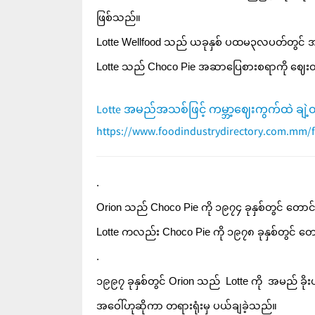
ဖြစ်သည်။ 
Lotte Wellfood သည် ယခုနှစ် ပထမ၃လပတ်တွင် အ
Lotte သည် Choco Pie အဆာပြေစားစရာကို ဈေးတင်ရ
Lotte အမည်အသစ်ဖြင့် ကမ္ဘာ့ဈေးကွက်ထဲ ချဲ့
https://www.foodindustrydirectory.com.mm/fo
.
Orion သည် Choco Pie ကို ၁၉၇၄ ခုနှစ်တွင် တောင
Lotte ကလည်း Choco Pie ကို ၁၉၇၈ ခုနှစ်တွင် တ
.
၁၉၉၇ ခုနှစ်တွင် Orion သည်  Lotte ကို  အမည် ခိ
အဝေါ်ဟုဆိုကာ တရားရုံးမှ ပယ်ချခဲ့သည်။