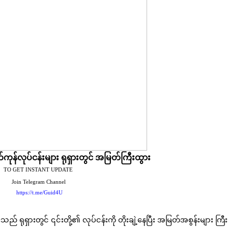
ကုန်လုပ်ငန်းများ ရုရှားတွင် အမြတ်ကြီးထွား
TO GET INSTANT UPDATE  
Join Telegram Channel 
https://t.me/Guid4U
ရုရှားတွင် ၎င်းတို့၏ လုပ်ငန်းကို တိုးချဲ့နေပြီး အမြတ်အစွန်းများ ကြီး