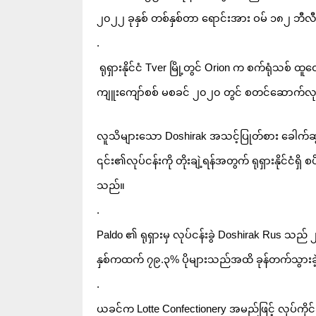
၂၀၂၂ ခုနှစ် တစ်နှစ်တာ ရောင်းအား ဝမ် ၁၈၂ ဘီလီ
.
 ရုရှားနိုင်ငံ Tver မြို့တွင် Orion က စက်ရုံသစ် ထူထ
ကျူးကျော်စစ် မစခင် ၂၀၂၀ တွင် စတင်ဆောက်လုပ်ခဲ့
လူသိများသော Doshirak အသင့်ပြုတ်စား ခေါက်ဆွဲ‌ခြောက်ထုပ်နှင့် အခြားစားသောက်ကုန်များ ထုတ်လုပ်သူ Paldo သ
၎င်း၏လုပ်ငန်းကို တိုးချဲ့ရန်အတွက် ရုရှားနိုင်င
သည်။
.
Paldo ၏ ရုရှားမှ လုပ်ငန်းခွဲ Doshirak Rus သ
နှစ်ကထက် ၇၉.၃% ပိုများသည်အထိ ခုန်တက်သွားခ
.
ယခင်က Lotte Confectionery အမည်ဖြင့် လုပ်ကိုင