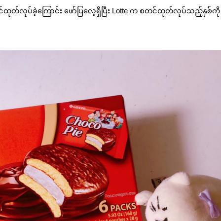
တ်လုပ်ခဲ့ကြောင်း ဖော်ပြလေ့ရှိပြီး Lotte က စတင်ထုတ်လုပ်သည့်နှစ်ကို 