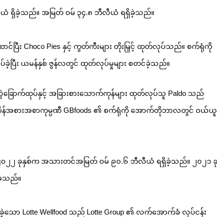
ယံ ရှိခဲ့သည်။ အမြတ် ဝမ် ၃၄.၈ ဘီလီယံ ရရှိခဲ့သည်။
ောင်ပြီး Choco Pies နှင့် ကွတ်ကီးများ တိုးမြှင့် ထုတ်လုပ်သည်။ စက်ရုံကို 
ပြီး ယမန်နှစ် ဇွန်လတွင် ထုတ်လုပ်မှုများ စတင်ခဲ့သည်။
ည် 
ံရှိ စပိန်အစားအစာကုမ္ပဏီ GBfoods ၏ စက်ရုံကို အောက်တိုဘာလတွင် ဝယ်ယူခ
ည် ၂၀၂၂ ခုနှစ်က အသားတင်အမြတ် ဝမ် ၉၀.၆ ဘီလီယံ ရရှိခဲ့သည်။ ၂၀၂၁ ခ
ဲ့သည်။
်ခဲ့သော Lotte Wellfood သည် Lotte Group ၏ လက်အောက်ခံ လုပ်ငန်း 