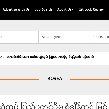
Advertise With Us
Job Boards
About Us
1st Look Review
s
EA
တောင်ကိုရီးယား ခေါက်ဆွဲထုပ် ပြည်ပတင်ပို့မှု စံချိန်တင် မြင့်တက်
KOREA
ုပ် ပြည်ပတင်ပို့မှု စံချိန်တင် မြင့်