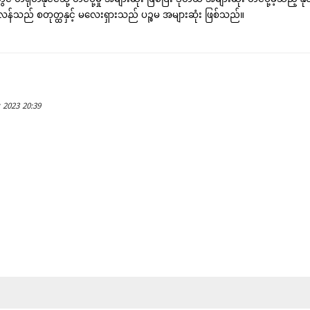
သည် စတုတ္ထနှင့် မလေးရှားသည် ပဉ္စမ အများဆုံး ဖြစ်သည်။
 2023 20:39