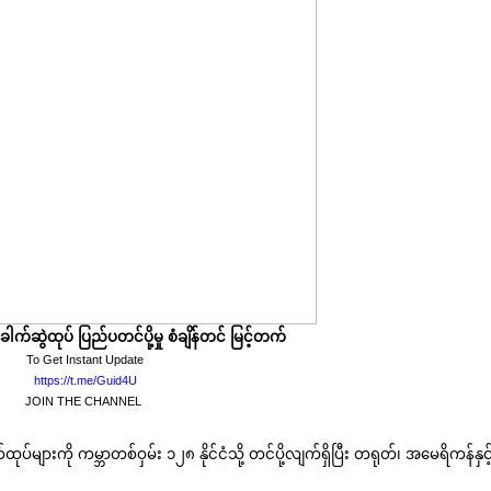
က်ဆွဲထုပ် ပြည်ပတင်ပို့မှု စံချိန်တင် မြင့်တက်
To Get Instant Update
https://t.me/Guid4U
JOIN THE CHANNEL
ပ်များကို ကမ္ဘာတစ်ဝှမ်း ၁၂၈ နိုင်ငံသို့ တင်ပို့လျက်ရှိပြီး တရုတ်၊ အမေရိကန်နှင့