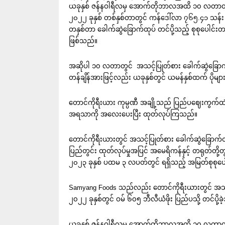
ယခုနှစ် ဇန်နဝါရီလမှ အောက်တိုဘာလအထိ ၁၀ လတာတွင်
၂၀၂၂ ခုနှစ် တစ်နှစ်တာတွင် ကန်ဒေါ်လာ ၇၆၅.၄၁ သန်း 
တနှစ်တာ ခေါက်ဆွဲခြောက်ထုပ် တင်ပို့သည့် စုစုပေါင်းတန
ဖြစ်သည်။
အဆိုပါ ၁၀ လတာတွင် အသင့်ပြုတ်စား ခေါက်ဆွဲခြောက်
တန်ချိန်အားဖြင့်လည်း ယခုနှစ်တွင် ယမန်နှစ်ထက် ပိုမျ
တောင်ကိုရီးယား ကုမ္ပဏီ အချို့သည် ပြည်ပဈေးကွက်ထဲ
အရသာကို အလေးပေးပြီး ထုတ်လုပ်ကြသည်။
တောင်ကိုရီးယားတွင် အသင့်ပြုတ်စား ခေါက်ဆွဲခြောက်ထု
ပြည်တွင်း ထုတ်လုပ်မှုအပြင် အမေရိကန်နှင့် တရုတ်တို့တ
၂၀၂၃ ခုနှစ် ပထမ ၃ လပတ်တွင် ရရှိသည့် အမြတ်စုစုပေ
Samyang Foods သည်လည်း တောင်ကိုရီးယားတွင် အသင့်ပြ
၂၀၂၂ ခုနှစ်တွင် ဝမ် ၆၀၅ ဘီလီယံဖိုး ပြည်ပသို့ တင်ပို့ခ
ယခုနှစ် ဇန်နဝါရီလမှ အောက်တိုဘာလအထိ ၁၀ လတာတွင် တရုတ်န