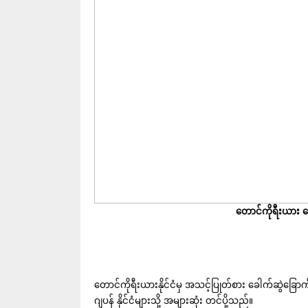
တောင်ကိုရီးယား ခေါ
တောင်ကိုရီးယားနိုင်ငံမှ အသင့်ပြုတ်စား ခေါက်ဆွဲခြောက်ထု
ဂျပန် နိုင်ငံများသို့ အများဆုံး တင်ပို့သည်။