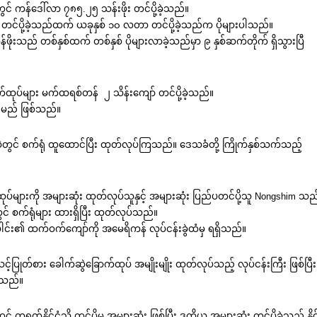
 ကန်ဒေါ်လာ ၇၈၅.၂၅ သန်းဖိုး တင်ပို့ခဲ့သည်။
တင်ပို့ခဲ့သည်ထက် ယခုနှစ် ၁၀ လတာ တင်ပို့ခဲ့သည်က ပိုများပါသည်။
်ဖိုးသည် တစ်နှစ်ထက် တစ်နှစ် ပိုများလာခဲ့သည်မှာ ၉ နှစ်ဆက်တိုက် ရှိသွားပြီ
ထုပ်များ မက်ထရစ်တန် ၂ သိန်းကျော် တင်ပို့ခဲ့သည်။
ားမည် ဖြစ်သည်။
တွင် စက်ရုံ ထူထောင်ပြီး ထုတ်လုပ်ကြသည်။ ဒေသခံတို့ ကြိုက်နှစ်သက်သည့်
ပ်များကို အများဆုံး ထုတ်လုပ်သူနှင့် အများဆုံး ပြည်ပတင်ပို့သူ Nongshim သည
ွင် စက်ရုံများ ထားရှိပြီး ထုတ်လုပ်သည်။
ါင်း၏ ထက်ဝက်ကျော်ကို အမေရိကန် လုပ်ငန်းခွဲထံမှ ရရှိသည်။
ုတ်စား ခေါက်ဆွဲခြောက်ထုပ် အမျိုးမျိုး ထုတ်လုပ်သည့် လုပ်ငန်းကြီး ဖြစ်ပြီ
ဲ့သည်။
ိုင်ငံသို့ တင်ပို့မှု အများဆုံး ဖြစ်ပြီး ဒုတိယ အများဆုံး တင်ပို့ခဲ့သည့် နိုင