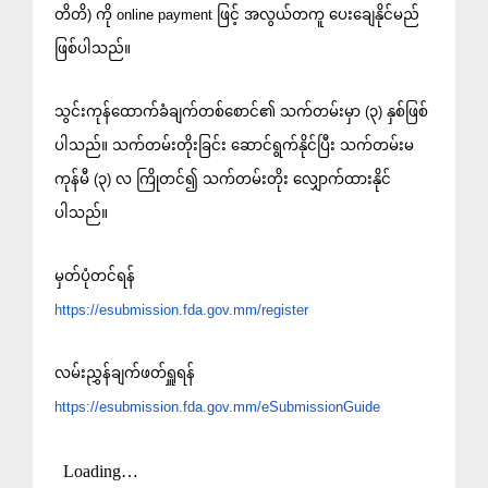
တိတိ) ကို online payment ဖြင့် အလွယ်တကူ ပေးချေနိုင်မည်
ဖြစ်ပါသည်။
သွင်းကုန်ထောက်ခံချက်တစ်စောင်၏ သက်တမ်းမှာ (၃) နှစ်ဖြစ်
ပါသည်။ သက်တမ်းတိုးခြင်း ဆောင်ရွက်နိုင်ပြီး သက်တမ်းမ
ကုန်မီ (၃) လ ကြိုတင်၍ သက်တမ်းတိုး လျှောက်ထားနိုင်
ပါသည်။
မှတ်ပုံတင်ရန်
https://esubmission.fda.gov.mm/register
လမ်းညွှန်ချက်ဖတ်ရှူရန်
https://esubmission.fda.gov.mm/eSubmissionGuide