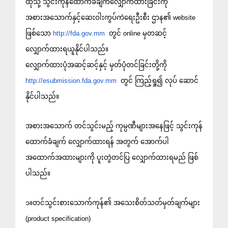
ထိုသို့ သွင်းကုန်ထောက်ခံချက်လျှောက်ထားခြင်းကို
အစားအသောက်နှင့်ဆေးဝါးကွပ်ကဲရေးဦးစီး ဌာန၏ website
ဖြစ်သော
http://fda.gov.mm
တွင် online မှတဆင့်
လျှောက်ထားရယူနိုင်ပါသည်။
လျှောက်ထားပုံအဆင့်ဆင့်နှင့် မှတ်ပုံတင်ခြင်းတို့ကို
http://esubmission.fda.gov.mm
တွင် ကြည့်ရှု၍ လုပ် ဆောင်
နိုင်ပါသည်။
အစားအသောက် တင်သွင်းမည့် ကုမ္ပဏီများအနေဖြင့် သွင်းကုန်
ထောက်ခံချက် လျှောက်ထားရန် အတွက် အောက်ပါ
အထောက်အထားများကို ပူးတွဲတင်ပြ လျှောက်ထားရမည် ဖြစ်
ပါသည်။
၁။တင်သွင်းစားသောက်ကုန်၏ အသေးစိတ်သတ်မှတ်ချက်များ
(product specification)