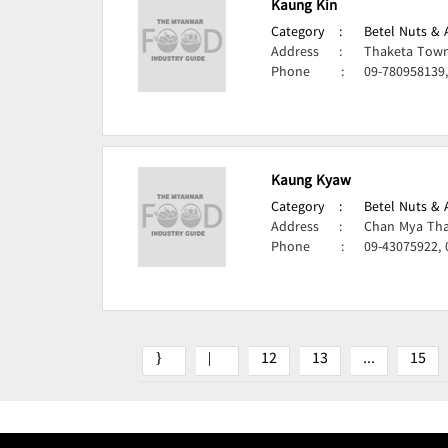
Kaung Kin
Category
:
Betel Nuts & 
Address
:
Thaketa Town
Phone
:
09-780958139,
Kaung Kyaw
Category
:
Betel Nuts & 
Address
:
Chan Mya Tha
Phone
:
09-43075922,
12
13
...
15