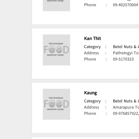
Phone
:
09-402570004
Kan Thit
Category
:
Betel Nuts & 
Address
:
Patheingyi T
Phone
:
09-5170323
Kaung
Category
:
Betel Nuts & 
Address
:
Amarapura To
Phone
:
09-976857922