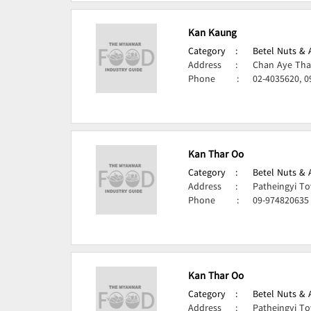
Kan Kaung
Category
:
Betel Nuts & 
Address
:
Chan Aye Tha
Phone
:
02-4035620, 0
Kan Thar Oo
Category
:
Betel Nuts & 
Address
:
Patheingyi T
Phone
:
09-974820635
Kan Thar Oo
Category
:
Betel Nuts & 
Address
:
Patheingyi T