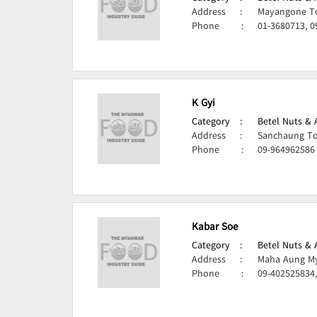
Address
:
Mayangone T
Phone
:
01-3680713, 0
K Gyi
Category
:
Betel Nuts & 
Address
:
Sanchaung To
Phone
:
09-964962586
Kabar Soe
Category
:
Betel Nuts & 
Address
:
Maha Aung My
Phone
:
09-402525834