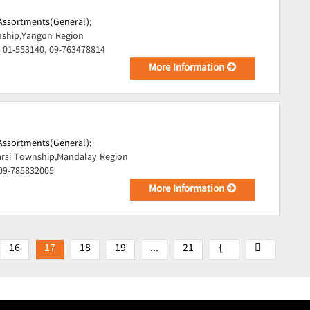
Assortments(General);
ship,Yangon Region
 01-553140, 09-763478814
More Information
Assortments(General);
rsi Township,Mandalay Region
 09-785832005
More Information
16
17
18
19
...
21