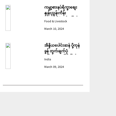
ကမ္ဘာ့စားနပ်ရိက္ခာစျေး
နှုန်းညွှန်းကိန်း
ဖေဖော်ဝါရီတွင် ပြောင်း
Food & Livestock
ဆံ ဈေးကျသဖြင့် ခုနစ်လ
March 10, 2024
ဆက်တိုက် ကျဆင်းခဲ့
အိန္ဒိယပေါင်းဆန် ပို့ကုန်
ခွန် တွက်ချက်ပုံ
ပြောင်းလဲသဖြင့် ပြည်ပမှ
India
အဝယ်လျော့ကျ
March 09, 2024