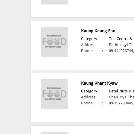
Kaung Kaung San
Category
:
Tea Centre & 
Address
:
Patheingyi T
Phone
:
09-444026744
Kaung Khant Kyaw
Category
:
Betel Nuts & 
Address
:
Chan Mya Tha
Phone
:
09-797793445