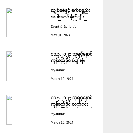
လျှပ်စစ်နှင့် စက်ပစ္စည်း
အပါအဝင် စိုက်ပျိုး
မွေးမြူရေးဆိုင်ရာ ပြပွဲ
Event & Exhibition
ကျင်းပ ပြုလုပ်မည်
May 04, 2024
၁၁.၃.၂၀၂၄ ဘုရင့်နောင်
ကုန်စည်ဒိုင် ပဲမျိုးစုံ/
ပြောင်း/နှမ်းတို့၏ FOB
Myanmar
(USD) ဈေးနှုန်းများ
March 10, 2024
၁၁.၃.၂၀၂၄ ဘုရင့်နောင်
ကုန်စည်ဒိုင် လက်ငင်း
အရောင်းအဝယ်ဈေးနှုန်း
Myanmar
များ
March 10, 2024