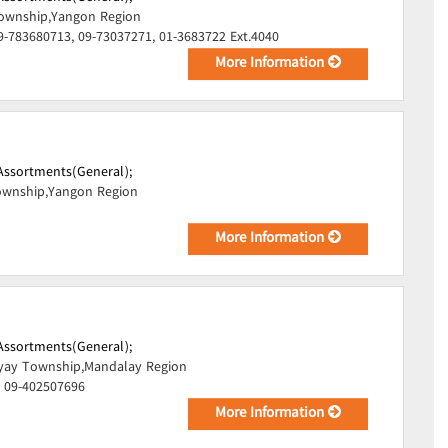
ownship,Yangon Region
9-783680713, 09-73037271, 01-3683722 Ext.4040
More Information
Assortments(General);
wnship,Yangon Region
More Information
Assortments(General);
ay Township,Mandalay Region
, 09-402507696
More Information