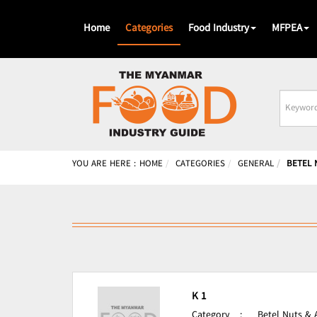
Home
Categories
Food Industry
MFPEA
Busines
Name
YOU ARE HERE :
HOME
CATEGORIES
GENERAL
BETEL 
K 1
Category
:
Betel Nuts & 