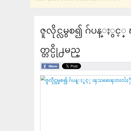
ဇူလိုင္လမွစ၍ ဂ်ပန္ႏွင
တ္တင္ပို႕မည္