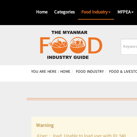
Home
Categories
Food Industry
MFPEA
Busines
Name
YOU ARE HERE :
HOME
FOOD INDUSTRY
FOOD & LIVEST
Warning
JUser: :_load: Unable to load user with ID: 540