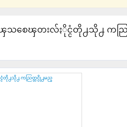
့္ ၾသစေၾတးလ်ႏိုင္ငံတို႕သို႕ ကည