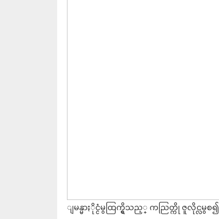
ျမန္မာႏိုင္ငံမွထြက္ရွိသည့္ ကညြတ္ကို ဇူလိုင္