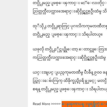
တင္ပို႕မည္ျဖစ္ေၾကာင္း မႏၱေလးတိုင္း ေ
ညြတ္လက္လီလက္ကားအေရာင္းဆိုင္ပိုင္ရွင္တစ္ဦးထံမ
ထုိသို႕ တင္ပို႕ရာတြင္ ပုဂၢလိကကုမၸဏီတစ္ခုႏ
တင္ပို႕မည္ ျဖစ္ေၾကာင္း သိရပါတယ္။
ယခုလို တင္ပို႕ႏိုင္တယ္ဆိုေတာ့ ေတာင္သူေတြ
ကညြတ္လက္လီလက္ကားအေရာင္းဆိုင္ပိုင္ရွင္တစ္ဦးထ
ယင္းအျပင္ ျပည္ပကုမၸဏီမွ ပိႆာခ်ိန္ ၉၀၀ 
ည္တြင္းေစ်းကြက္ ထိခိုက္မည္စိုးရိမ္သျဖင့္ မ
စရန္ တင္ပို႕မည္ျဖစ္ေၾကာင္း သိရပါတယ
Read More >>>>>
ေနၾကာပန္းမွရရွိတဲ့ ေဆးဖ