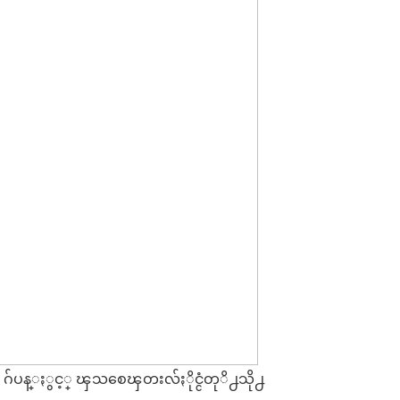
လမွစ၍ ဂ်ပန္ႏွင့္ ၾသစေၾတးလ်ႏိုင္ငံတုိ႕သို႕