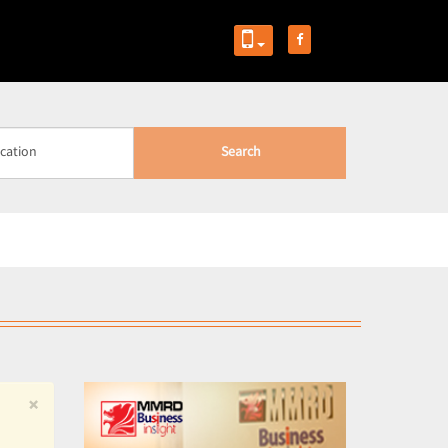
Search
×