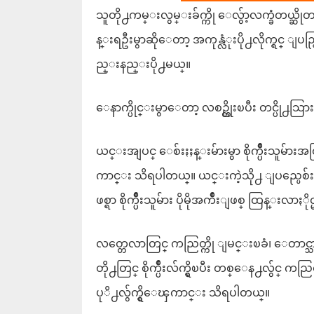
သူတို႕ကမ္းလွမ္းခ်က္ကို ေလွ်ာ့လက္ခံတယ္ဆိ
န္းရဦးမွာဆိုေတာ့ အကုန္လံုးပို႕လိုက္ရင္ ျ
ည္းနည္းပို႕မယ္။
ေနာက္ပိုင္းမွာေတာ့ လစဥ္တိုးၿပီး တင္ပို႕သြားမ
ယင္းအျပင္ ေစ်းႏႈန္းမ်ားမွာ စိုက္ပ်ဳိးသူမ
ကာင္း သိရပါတယ္။ ယင္းကဲ့သို႕ ျပည္ပေစ်းကြ
ဖစ္ရာ စိုက္ပ်ဳိးသူမ်ား ပိုမိုအက်ဳိးျဖစ္ ထြန
လတ္တေလာတြင္ ကညြတ္ကို ျမင္းၿခံ၊ ေတာင္သ
တို႕တြင္ စိုက္ပ်ဳိးလ်က္ရွိၿပီး တစ္ေန႕လွ်င္ ကည
ပုိ႕လွ်က္ရွိေၾကာင္း သိရပါတယ္။