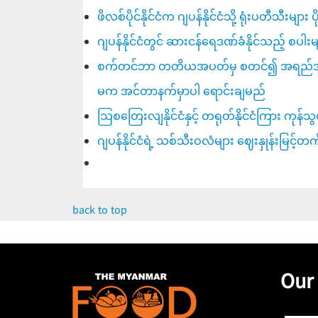
ဖိလစ်ပိုင်နိုင်ငံက ဂျပန်နိုင်ငံသို့ ရုံးပတီသီးများ ပိ
ဂျပန်နိုင်ငံတွင် ဆားငန်ရေဒဏ်ခံနိုင်သည့် စပါ
စက်တင်ဘာ တတိယအပတ်မှ စတင်၍ အရည်အသွေးမီ မ
မက အင်တာနက်မှာပါ ရောင်းချမည်
သြစတြေးလျနိုင်ငံနှင့် တရုတ်နိုင်ငံကြား ကုန်
ဂျပန်နိုင်ငံရဲ့ သစ်သီးဝလံများ ဈေးနှုန်းမြင့်တ
back to top
Our