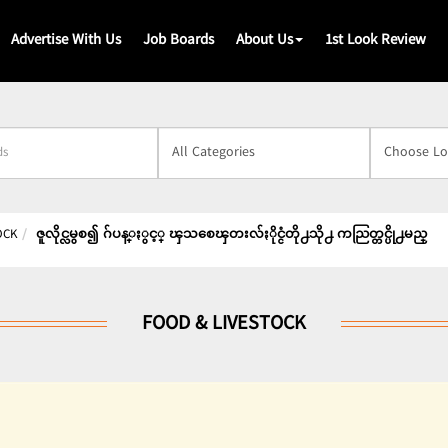
Advertise With Us
Job Boards
About Us
1st Look Review
s
OCK
ဇူလိုင္လမွစ၍ ဂ်ပန္ႏွင့္ ၾသစေၾတးလ်ႏိုင္ငံတို႕သို႕ ကညြတ္တင္ပို႕မည္
FOOD & LIVESTOCK