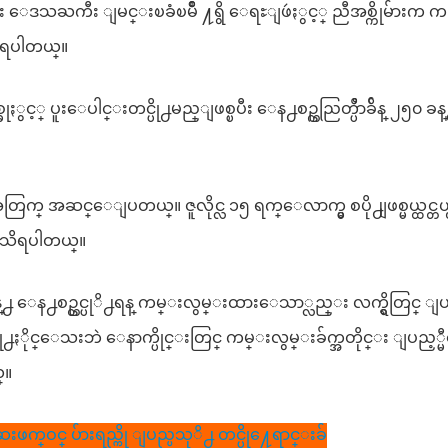
ဒသႀကီး ျမင္းၿခံၿမိဳ ႔ရွိ ေရႊျဖဴႏွင့္ ညီအစ္ကိုမ်ားက က
ွ သိရပါတယ္။
ွင့္ ပူးေပါင္းတင္ပို႕မည္ျဖစ္ၿပီး ေန႕စဥ္ကညြတ္ပိႆာခ်ိန္ ၂၅၀ ခန
အတြက္ အဆင္ေျပတယ္။ ဇူလိုင္လ ၁၅ ရက္ေလာက္မွ စပို႕ျဖစ္မယ္ထင္တယ္
ံမွ သိရပါတယ္။
ခန္႕ ေန႕စဥ္တင္ပုိ႕ရန္ ကမ္းလွမ္းထားေသာ္လည္း လက္ရွိတြင္ ျ
တင္ပို႕ႏိုင္ေသးဘဲ ေနာက္ပိုင္းတြင္ ကမ္းလွမ္းခ်က္အတိုင္း ျပည့္
္။
က္ဝင္ ပ်ားရည္ကို ျပည္ပသုိ႕ တင္ပို႔ေရာင္းခ်