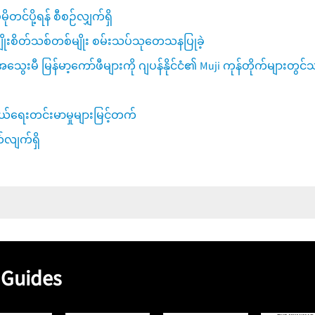
ုမိုတင်ပို့ရန် စီစဉ်လျှက်ရှိ
းမျိုးစိတ်သစ်တစ်မျိုး စမ်းသပ်သုတေသနပြုခဲ့
ြန်မာ့ကော်ဖီများကို ဂျပန်နိုင်ငံ၏ Muji ကုန်တိုက်များတွင်
သွယ်ရေးတင်းမာမှုများမြင့်တက်
က်လျက်ရှိ
 Guides