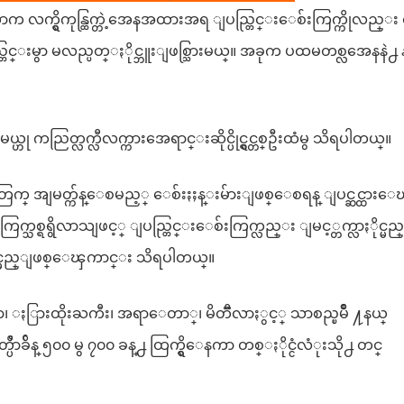
ုတာက လက္ရွိကုန္ထြက္တဲ့အေနအထားအရ ျပည္တြင္းေစ်းကြက္ကိုလည္း
ပည္တြင္းမွာ မလည္ပတ္ႏိုင္ဘူးျဖစ္သြားမယ္။ အခုက ပထမတစ္လအေနနဲ႕ 
ယ္ဟု ကညြတ္လက္လီလက္ကားအေရာင္းဆိုင္ပိုင္ရွင္တစ္ဦးထံမွ သိရပါတယ္။
်ားအတြက္ အျမတ္က်န္ေစမည့္ ေစ်းႏႈန္းမ်ားျဖစ္ေစရန္ ျပင္ဆင္ထား
က္သစ္ရရွိလာသျဖင့္ ျပည္တြင္းေစ်းကြက္လည္း ျမင့္တက္လာႏိုင္မည
္းလာႏိုင္မည္ျဖစ္ေၾကာင္း သိရပါတယ္။
ာ၊ ႏြားထိုးႀကီး၊ အရာေတာ္၊ မိတီၱလာႏွင့္ သာစည္ၿမိဳ ႔နယ္
ြတ္ပိႆာခ်ိန္ ၅၀၀ မွ ၇၀၀ ခန္႕ ထြက္ရွိေနကာ တစ္ႏိုင္ငံလံုးသို႕ တင္