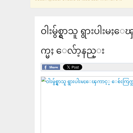
ဝါးမွ်စ္ရွာသူ ရွားပါးမ
က္မႈ ေလ်ာ့နည္း