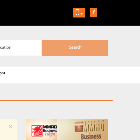
Search
ည္း
×