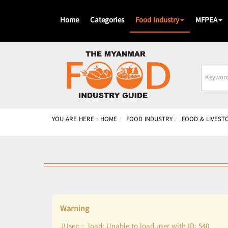
Home
Categories
Food Industry
MFPEA
Busines
Name
YOU ARE HERE :
HOME
FOOD INDUSTRY
FOOD & LIVEST
Warning
JUser: :_load: Unable to load user with ID: 540