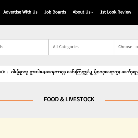
Advertise With Us
Job Boards
About Us
1st Look Review
s
OCK
ဝါးမွ်စ္ရွာသူ ရွားပါးမႈေၾကာင့္ ေစ်းကြက္သုိ႔ မွ်စ္ဝင္ေရာက္မႈ ေလ်ာ့န
FOOD & LIVESTOCK