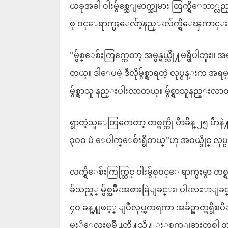
ယခုအခါ ဝါးမွ်စ္အေျမာက္အျမား ထြက္ရွိေသာ္
စ္ ဝင္ေရာက္မႈေလ်ာ့နည္းလ်က္ရွိေၾကာင္
''မွ်စ္ေစ်းကြက္ကေတာ့ အမွန္ရယ္လို႔မရွိပါဘူး
တယ္။ ဒါေပမဲ့ ဒီလိုမွ်စ္ရွာရတဲ့ လုပ္ငန္
မွ်စ္ရွာသူ နည္းပါးလာတယ္။ မွ်စ္ရွာသူနည္
ရွာတဲ့သူေတြကေတာ့ တစ္ရက္ကို ပိႆာခ်ိန္ ၂၅ 
၃ဝဝ ပဲ ေပါက္ေစ်းရွိတယ္''ဟု အဝယ္ဒိုင္ လု
လက္ရွိေစ်းကြက္တြင္ ဝါးမွ်စ္ဝင္ေ ရာက္မႈမွာ 
ခ်သည့္ မွ်စ္အမ်ဳိးအစားခြဲျခင္း၊ ပါးလႊာျခင္
၄ဝ ခန္႔ျဖင့္ ျပဳလုပ္ၾကရကာ အခ်ဥ္ဓာတ္ရရွိၿပီ
မႏၲေလးၿမိဳ႕တို႔သို႔ ႏွစ္ရက္ျခားတစ္ခါ 