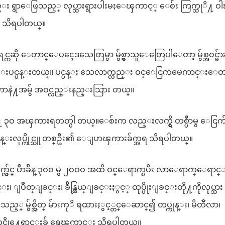
လည္း ရွာေဖြသည့္ လုပ္သားရွားပါးမႈေၾကာင့္ ေစ်း ကြက္သုိ႔ ဝါးမ
း သိရပါတယ္။
။ အရင္ကဆို ေတာင္ေပၚေဒသေတြမွာ မွ်စ္ရွာသူေတြေပါေတာ့ မွ်စ္အဝင္မ်ာ
းက အရမ္းပင္ပန္းတယ္။ ပင္ပန္း သေလာက္လည္း ဝင္ေငြကမေကာင္းေတ
းလာတာနဲ႔အမွ် အဝင္လည္းနည္းသြား တယ္။
ပိႆာနဲ႔ ၃ဝ အၾကားရတတ္ပါ တယ္။ေစ်းက လည္းလက္ရွိ တစ္ပိႆာမွ ေငြက်
ပ္ငန္းလုပ္ကိုင္သူ တစ္ဦး၏ ေျပာၾကားခ်က္အရ သိရပါတယ္။
တစ္ရက္လွ်င္ ပိႆာခ်ိန္ ၃ဝဝ မွ ၂ဝဝဝ အထိ ဝင္ေရာက္ၿပီး လာေရာက္ေရာင
း၊ ျပဳတ္ျခင္း၊ ခ်ိန္တြယ္ျခင္းႏွင့္ ထုပ္ပိုးျခင္းတို႔ကိုလုပ္သား
းသည့္ မွ်စ္အိတ္ မ်ားကုိ ရထားႏွင့္တင္ေဆာင္၍ တပ္ကုန္း၊ မိတၴီလာ၊
တင္ပို႔ေရာင္းခ် ရေၾကာင္း သိရပါတယ္။