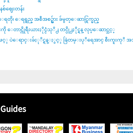
ဂဲနစ်ဈေးတန်း
 ေရတို၊ ေရရွည္ အစီအစဥ္မ်ား ခ်မွတ္ေဆာင္ရြက္မည္
 ေတာင္ကိုရီးယားႏိုင္ငံသုိ႕ တင္ပို႕ႏိုင္ရန္ လုပ္ေဆာင္သင့္
့ ပဲေရာင္းခ်ႏုိင္ရန္ႏွင့္ ခြဲတမ္းပုိရေအာင္ စီးကူးကုိ 
 Guides