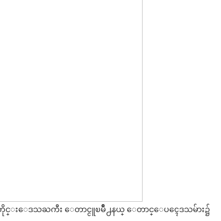
ခူးတိုင္းေဒသႀကီး ေတာင္ငူၿမိဳ႕နယ္ ေတာင္ေပၚေဒသမ်ား၌