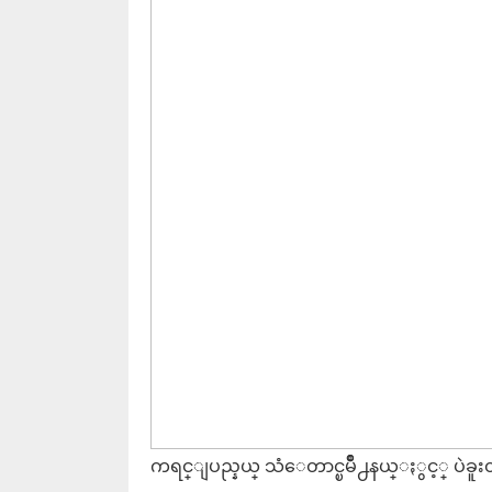
ကရင္ျပည္နယ္ သံေတာင္ၿမိဳ႕နယ္ႏွင့္ ပဲ