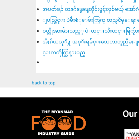
အပတ်စဉ် တနင်္ဂနွေနေ့တိုင်းဖွင့်လှစ်မယ့် အော်
ျပည္တြင္း ပဲမ်ဳိးစံုေစ်းကြက္ တည္ၿငိမ္ေရး
ဝယ္လိုအားမ်ားသည့္ ပဲ၊ ဟင္းသီးဟင္းရြက္မ်ားကို
အိႏၵိယသုိ႔ အစုိးရခ်င္းသေဘာတူညီမႈျဖင္
င္းကတိုက္တြန္းမည္
back to top
Our