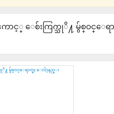
ႈေၾကာင့္ ေစ်းကြက္သုိ႔ မွ်စ္ဝင္ေရ