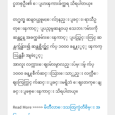
င္မတစ္ဦး၏ ေျပာၾကားခ်က္အရ သိရပါတယ္။
တ႐ုတ္မွ ဆန္ဝယ္ယူမႈေလ်ာ့နည္းျခင္း၊ ရာသီဥ
တုေၾကာင့္ ျပည္ပမွဆန္ဝယ္ သေဘၤာမ်ားကို
ဆန္တင္ရန္ အခက္အခဲမ်ားေၾကာင့္ ျပည္တြင္းတြင္ ဆ
န္လက္က်န္မ်ား၍ ဆန္တစ္အိတ္လွ်င္ က်ပ္ ၁၀၀၀ ခန္႔ႏွင့္ ၾကက္
သြန္အနီ၊ အျဖဴႏွင့္
အာလူး လက္ကားေဈးမ်ားမွာလည္းပ်မ္းမွ် က်ပ္
၁၀၀၀ ခန္႔စီက်ဆင္းသြားေသာ္လည္း လက္လီေ
ဈးကြက္တြင္ က်ဆင္းျခင္းမရွိဘဲ ေဈးတက္ေနျ
ခင္းျဖစ္ေၾကာင္း သိရပါတယ္။
Read More >>>>>
မိတၳီလာေဒသထြက္ပဲတီစိမ္း အ