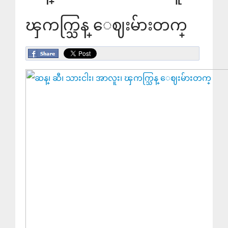
ၾကက္သြန္ ေဈးမ်ားတက္